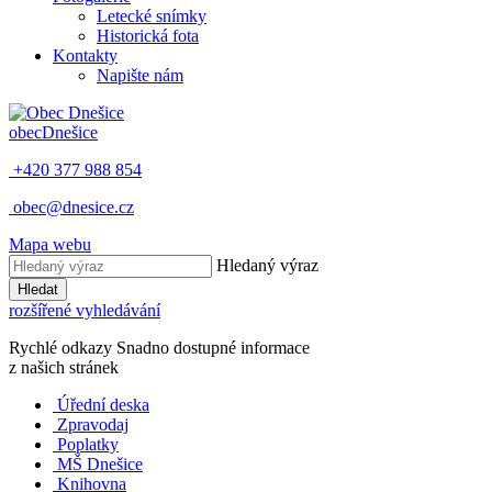
Letecké snímky
Historická fota
Kontakty
Napište nám
obec
Dnešice
+420 377 988 854
obec@dnesice.cz
Mapa webu
Hledaný výraz
Hledat
rozšířené vyhledávání
Rychlé odkazy
Snadno dostupné informace
z našich stránek
Úřední deska
Zpravodaj
Poplatky
MŠ Dnešice
Knihovna