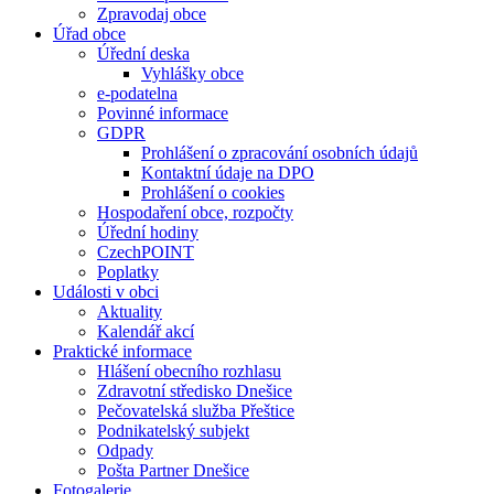
Zpravodaj obce
Úřad obce
Úřední deska
Vyhlášky obce
e-podatelna
Povinné informace
GDPR
Prohlášení o zpracování osobních údajů
Kontaktní údaje na DPO
Prohlášení o cookies
Hospodaření obce, rozpočty
Úřední hodiny
CzechPOINT
Poplatky
Události v obci
Aktuality
Kalendář akcí
Praktické informace
Hlášení obecního rozhlasu
Zdravotní středisko Dnešice
Pečovatelská služba Přeštice
Podnikatelský subjekt
Odpady
Pošta Partner Dnešice
Fotogalerie