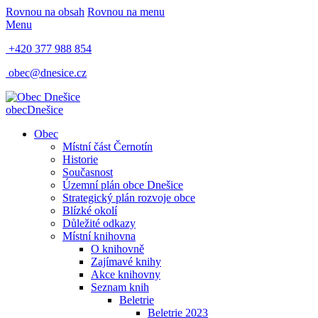
Rovnou na obsah
Rovnou na menu
Menu
+420 377 988 854
obec@dnesice.cz
obec
Dnešice
Obec
Místní část Černotín
Historie
Současnost
Územní plán obce Dnešice
Strategický plán rozvoje obce
Blízké okolí
Důležité odkazy
Místní knihovna
O knihovně
Zajímavé knihy
Akce knihovny
Seznam knih
Beletrie
Beletrie 2023