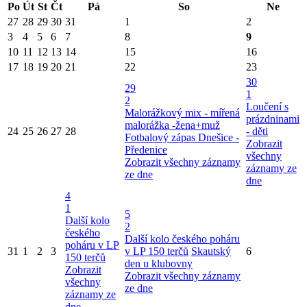
Po
Út
St
Čt
Pá
So
Ne
27
28
29
30
31
1
2
3
4
5
6
7
8
9
10
11
12
13
14
15
16
17
18
19
20
21
22
23
30
29
1
2
Loučení s
Malorážkový mix - mířená
prázdninami
malorážka -žena+muž
24
25
26
27
28
- děti
Fotbalový zápas Dnešice -
Zobrazit
Předenice
všechny
Zobrazit všechny záznamy
záznamy ze
ze dne
dne
4
1
5
Další kolo
2
českého
Další kolo českého poháru
poháru v LP
31
1
2
3
v LP 150 terčů
Skautský
6
150 terčů
den u klubovny
Zobrazit
Zobrazit všechny záznamy
všechny
ze dne
záznamy ze
dne