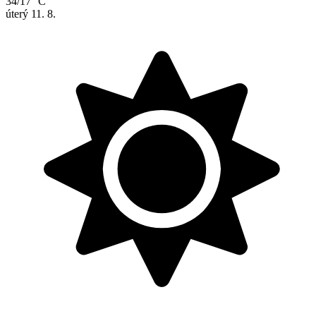
34/17 °C
úterý
11. 8.