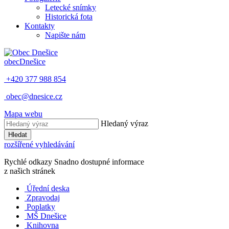
Letecké snímky
Historická fota
Kontakty
Napište nám
obec
Dnešice
+420 377 988 854
obec@dnesice.cz
Mapa webu
Hledaný výraz
Hledat
rozšířené vyhledávání
Rychlé odkazy
Snadno dostupné informace
z našich stránek
Úřední deska
Zpravodaj
Poplatky
MŠ Dnešice
Knihovna