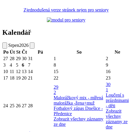
Zjednodušená verze stránek nejen pro seniory
Kalendář
Srpen
2026
Po
Út
St
Čt
Pá
So
Ne
27
28
29
30
31
1
2
3
4
5
6
7
8
9
10
11
12
13
14
15
16
17
18
19
20
21
22
23
30
29
1
2
Loučení s
Malorážkový mix - mířená
prázdninami
malorážka -žena+muž
24
25
26
27
28
- děti
Fotbalový zápas Dnešice -
Zobrazit
Předenice
všechny
Zobrazit všechny záznamy
záznamy ze
ze dne
dne