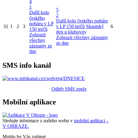
4
1
5
Další kolo
2
českého
Další kolo českého poháru
poháru v LP
31
1
2
3
v LP 150 terčů
Skautský
6
150 terčů
den u klubovny
Zobrazit
Zobrazit všechny záznamy
všechny
ze dne
záznamy ze
dne
SMS info kanál
Odběr SMS zpráv
Mobilní aplikace
Sledujte informace z našeho webu v
mobilní aplikaci –
V OBRAZE.
Mohlo by Vás zajímat