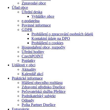
Zpravodaj obce
Úřad obce
Úřední deska
Vyhlášky obce
e-podatelna
Povinné informace
GDPR
Prohlášení o zpracování osobních údajů
Kontaktní údaje na DPO
Prohlášení o cookies
Hospodaření obce, rozpočty
Úřední hodiny
CzechPOINT
Poplatky
Události v obci
Aktuality
Kalendář akcí
Praktické informace
Hlášení obecního rozhlasu
Zdravotní středisko Dnešice
Pečovatelská služba Přeštice
Podnikatelský subjekt
Odpady
Pošta Partner Dnešice
Fotogalerie