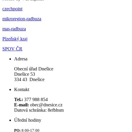
czechpoint
mikroregion-radbuza
mas-radbuza
Plzeňský kraj
SPOV ČR
Adresa
Obecní úřad Dnešice
Dnešice 53
334 43 Dnešice
Kontakt
Tel.:
377 988 854
E-mail:
obec@dnesice.cz
Datová schránka: 8efbhsm
Úřední hodiny
PO:
8:00-17:00