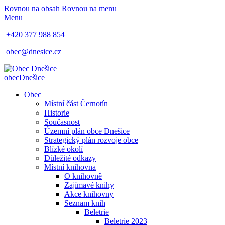
Rovnou na obsah
Rovnou na menu
Menu
+420 377 988 854
obec@dnesice.cz
obec
Dnešice
Obec
Místní část Černotín
Historie
Současnost
Územní plán obce Dnešice
Strategický plán rozvoje obce
Blízké okolí
Důležité odkazy
Místní knihovna
O knihovně
Zajímavé knihy
Akce knihovny
Seznam knih
Beletrie
Beletrie 2023