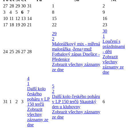
27
28
29
30
31
1
2
3
4
5
6
7
8
9
10
11
12
13
14
15
16
17
18
19
20
21
22
23
30
29
1
2
Loučení s
Malorážkový mix - mířená
prázdninami
malorážka -žena+muž
24
25
26
27
28
- děti
Fotbalový zápas Dnešice -
Zobrazit
Předenice
všechny
Zobrazit všechny záznamy
záznamy ze
ze dne
dne
4
1
5
Další kolo
2
českého
Další kolo českého poháru
poháru v LP
31
1
2
3
v LP 150 terčů
Skautský
6
150 terčů
den u klubovny
Zobrazit
Zobrazit všechny záznamy
všechny
ze dne
záznamy ze
dne