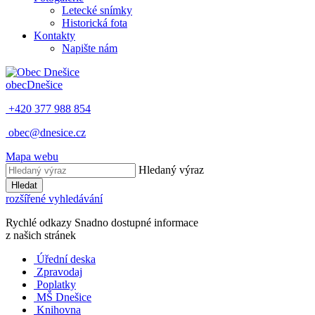
Letecké snímky
Historická fota
Kontakty
Napište nám
obec
Dnešice
+420 377 988 854
obec@dnesice.cz
Mapa webu
Hledaný výraz
Hledat
rozšířené vyhledávání
Rychlé odkazy
Snadno dostupné informace
z našich stránek
Úřední deska
Zpravodaj
Poplatky
MŠ Dnešice
Knihovna