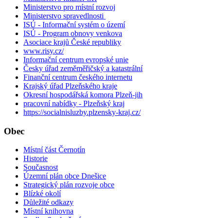
Ministerstvo pro místní rozvoj
Ministerstvo spravedlnosti
ISÚ - Informační systém o území
ISÚ - Program obnovy venkova
Asociace krajů České republiky
www.risy.cz/
Informační centrum evropské unie
Česky úřad zeměměřičský a katastrální
Finanční centrum českého internetu
Krajský úřad Plzeňského kraje
Okresní hospodářská komora Plzeň-jih
pracovní nabídky - Plzeňský kraj
https://socialnisluzby.plzensky-kraj.cz/
Obec
Místní část Černotín
Historie
Současnost
Územní plán obce Dnešice
Strategický plán rozvoje obce
Blízké okolí
Důležité odkazy
Místní knihovna