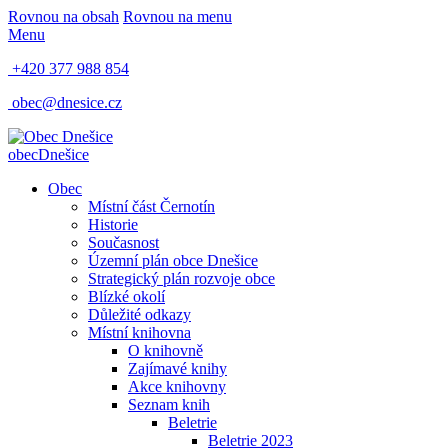
Rovnou na obsah
Rovnou na menu
Menu
+420 377 988 854
obec@dnesice.cz
obec
Dnešice
Obec
Místní část Černotín
Historie
Současnost
Územní plán obce Dnešice
Strategický plán rozvoje obce
Blízké okolí
Důležité odkazy
Místní knihovna
O knihovně
Zajímavé knihy
Akce knihovny
Seznam knih
Beletrie
Beletrie 2023