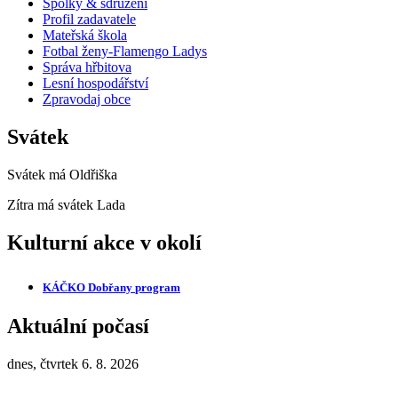
Spolky & sdružení
Profil zadavatele
Mateřská škola
Fotbal ženy-Flamengo Ladys
Správa hřbitova
Lesní hospodářství
Zpravodaj obce
Svátek
Svátek má
Oldřiška
Zítra má svátek
Lada
Kulturní akce v okolí
KÁČKO Dobřany
program
Aktuální počasí
dnes, čtvrtek 6. 8. 2026