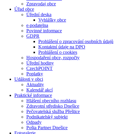
Zpravodaj obce
Úřad obce
Úřední deska
Vyhlášky obce
e-podatelna
Povinné informace
GDPR
Prohlášení o zpracování osobních údajů
Kontaktní údaje na DPO
Prohlášení o cookies
Hospodaření obce, rozpočty
Úřední hodiny
CzechPOINT
Poplatky
Události v obci
Aktuality
Kalendář akcí
Praktické informace
Hlášení obecního rozhlasu
Zdravotní středisko Dnešice
Pečovatelská služba Přeštice
Podnikatelský subjekt
Odpady
Pošta Partner Dnešice
Fotogalerie