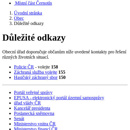
Místní část Černotín
Úvodní stránka
Obec
Důležité odkazy
Důležité odkazy
Obecní úřad doporučuje občanům níže uvedené kontakty pro řešení
různých životních situací.
Policie ČR
- volejte
158
Záchraná služba volejte
155
Hasičský záchraný sbor
150
Portál veřejné správy
EPUSA - elektronický portál územní samosprávy
úřad vlády ČR
Kancelář presidenta
Poslanecká sněmovna
Senát
Ministerstvo vnitra ČR
Ministerstvo financí ČR