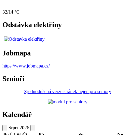
32/14 °C
Odstávka elektřiny
Jobmapa
https://www.jobmapa.cz/
Senioři
Zjednodušená verze stránek nejen pro seniory
Kalendář
Srpen
2026
Po
Út
St
Čt
Pá
So
Ne