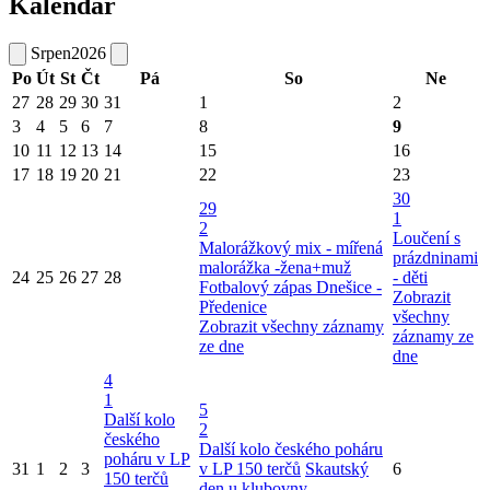
Kalendář
Srpen
2026
Po
Út
St
Čt
Pá
So
Ne
27
28
29
30
31
1
2
3
4
5
6
7
8
9
10
11
12
13
14
15
16
17
18
19
20
21
22
23
30
29
1
2
Loučení s
Malorážkový mix - mířená
prázdninami
malorážka -žena+muž
24
25
26
27
28
- děti
Fotbalový zápas Dnešice -
Zobrazit
Předenice
všechny
Zobrazit všechny záznamy
záznamy ze
ze dne
dne
4
1
5
Další kolo
2
českého
Další kolo českého poháru
poháru v LP
31
1
2
3
v LP 150 terčů
Skautský
6
150 terčů
den u klubovny