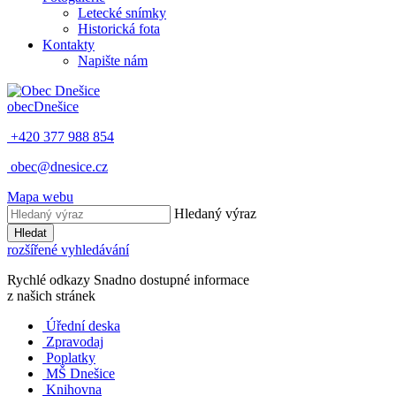
Letecké snímky
Historická fota
Kontakty
Napište nám
obec
Dnešice
+420 377 988 854
obec@dnesice.cz
Mapa webu
Hledaný výraz
Hledat
rozšířené vyhledávání
Rychlé odkazy
Snadno dostupné informace
z našich stránek
Úřední deska
Zpravodaj
Poplatky
MŠ Dnešice
Knihovna