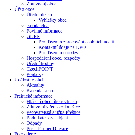
Zpravodaj obce
Úřad obce
Úřední deska
Vyhlášky obce
e-podatelna
Povinné informace
GDPR
Prohlášení o zpracování osobních údajů
Kontaktní údaje na DPO
Prohlášení o cookies
Hospodaření obce, rozpočty
Úřední hodiny
CzechPOINT
Poplatky
Události v obci
Aktuality
Kalendář akcí
Praktické informace
Hlášení obecního rozhlasu
Zdravotní středisko Dnešice
Pečovatelská služba Přeštice
Podnikatelský subjekt
Odpady
Pošta Partner Dnešice
Fotogalerie