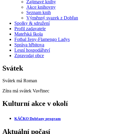
Zajímavé knihy
Akce knihovny
Seznam knih
Výměnný svazek z Dobřan
Spolky & sdružení
Profil zadavatele
Mateřská škola
Fotbal ženy-Flamengo Ladys
Správa hřbitova
Lesní hospodářství
Zpravodaj obce
Svátek
Svátek má
Roman
Zítra má svátek
Vavřinec
Kulturní akce v okolí
KÁČKO Dobřany
program
Aktuální počasí