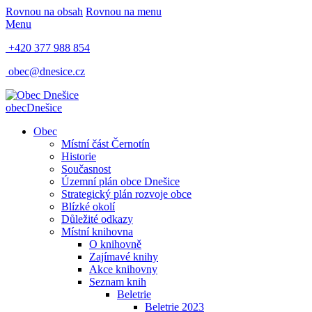
Rovnou na obsah
Rovnou na menu
Menu
+420 377 988 854
obec@dnesice.cz
obec
Dnešice
Obec
Místní část Černotín
Historie
Současnost
Územní plán obce Dnešice
Strategický plán rozvoje obce
Blízké okolí
Důležité odkazy
Místní knihovna
O knihovně
Zajímavé knihy
Akce knihovny
Seznam knih
Beletrie
Beletrie 2023