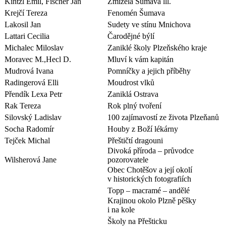
Kintzl Emil, Fischer Jan
Zmizelá Šumava lll.
Krejčí Tereza
Fenomén Šumava
Lakosil Jan
Sudety ve stínu Mnichova
Lattari Cecilia
Čarodějné býlí
Michalec Miloslav
Zaniklé školy Plzeňského kraje
Moravec M.,Hecl D.
Mluví k vám kapitán
Mudrová Ivana
Pomníčky a jejich příběhy
Radingerová Elli
Moudrost vlků
Přendík Lexa Petr
Zaniklá Ostrava
Rak Tereza
Rok plný tvoření
Silovský Ladislav
100 zajímavostí ze života Plzeňanů
Socha Radomír
Houby z Boží lékárny
Tejček Michal
Přeštičtí dragouni
Divoká příroda – průvodce
Wilsherová Jane
pozorovatele
Obec Chotěšov a její okolí
v historických fotografiích
Topp – macramé – andělé
Krajinou okolo Plzně pěšky
i na kole
Školy na Přešticku