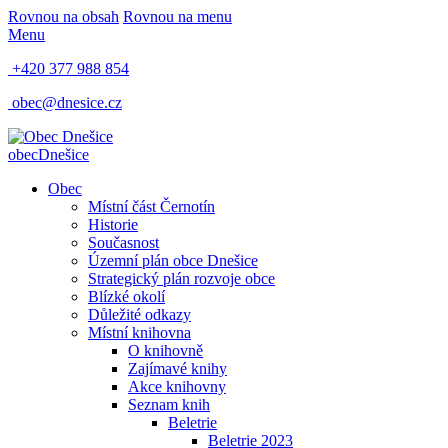
Rovnou na obsah
Rovnou na menu
Menu
+420 377 988 854
obec@dnesice.cz
obec
Dnešice
Obec
Místní část Černotín
Historie
Současnost
Územní plán obce Dnešice
Strategický plán rozvoje obce
Blízké okolí
Důležité odkazy
Místní knihovna
O knihovně
Zajímavé knihy
Akce knihovny
Seznam knih
Beletrie
Beletrie 2023