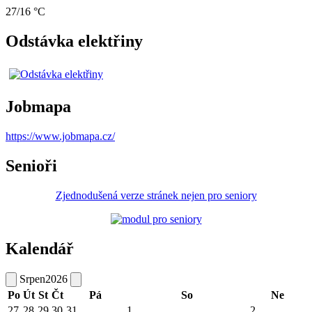
27/16 °C
Odstávka elektřiny
Jobmapa
https://www.jobmapa.cz/
Senioři
Zjednodušená verze stránek nejen pro seniory
Kalendář
Srpen
2026
Po
Út
St
Čt
Pá
So
Ne
27
28
29
30
31
1
2