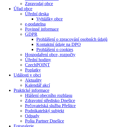
Zpravodaj obce
Úřad obce
Úřední deska
Vyhlášky obce
e-podatelna
Povinné informace
GDPR
Prohlášení o zpracování osobních údajů
Kontaktní údaje na DPO
Prohlášení o cookies
Hospodaření obce, rozpočty
Úřední hodiny
CzechPOINT
Poplatky
Události v obci
Aktuality
Kalendář akcí
Praktické informace
Hlášení obecního rozhlasu
Zdravotní středisko Dnešice
Pečovatelská služba Přeštice
Podnikatelský subjekt
Odpady
Pošta Partner Dnešice
Fotogalerie