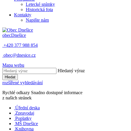
Letecké snímky
Historická fota
Kontakty
Napište nám
obec
Dnešice
+420 377 988 854
obec@dnesice.cz
Mapa webu
Hledaný výraz
Hledat
rozšířené vyhledávání
Rychlé odkazy
Snadno dostupné informace
z našich stránek
Úřední deska
Zpravodaj
Poplatky
MŠ Dnešice
Knihovna