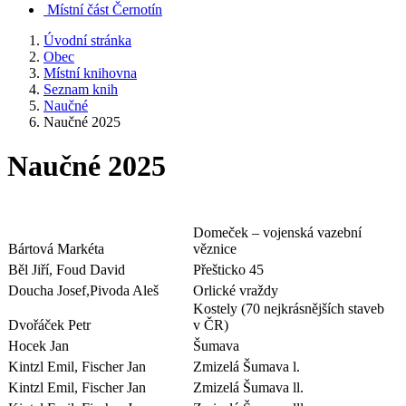
Místní část Černotín
Úvodní stránka
Obec
Místní knihovna
Seznam knih
Naučné
Naučné 2025
Naučné 2025
Domeček – vojenská vazební
Bártová Markéta
věznice
Běl Jiří, Foud David
Přešticko 45
Doucha Josef,Pivoda Aleš
Orlické vraždy
Kostely (70 nejkrásnějších staveb
Dvořáček Petr
v ČR)
Hocek Jan
Šumava
Kintzl Emil, Fischer Jan
Zmizelá Šumava l.
Kintzl Emil, Fischer Jan
Zmizelá Šumava ll.