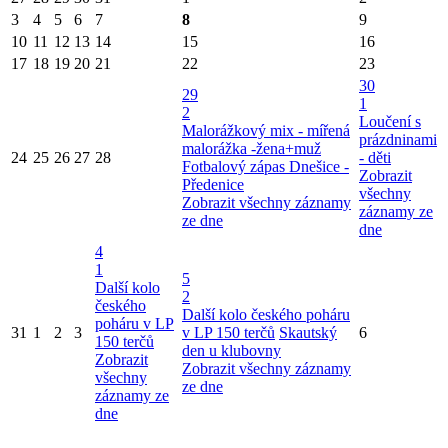
3
4
5
6
7
8
9
10
11
12
13
14
15
16
17
18
19
20
21
22
23
30
29
1
2
Loučení s
Malorážkový mix - mířená
prázdninami
malorážka -žena+muž
24
25
26
27
28
- děti
Fotbalový zápas Dnešice -
Zobrazit
Předenice
všechny
Zobrazit všechny záznamy
záznamy ze
ze dne
dne
4
1
5
Další kolo
2
českého
Další kolo českého poháru
poháru v LP
31
1
2
3
v LP 150 terčů
Skautský
6
150 terčů
den u klubovny
Zobrazit
Zobrazit všechny záznamy
všechny
ze dne
záznamy ze
dne