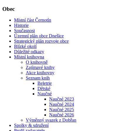
Obec
Místní část Černotín
Historie
Současnost
Územní plán obce Dnešice
Strategický plán rozvoje obce
Blízké okolí
Důležité odkazy
Místní knihovna
O knihovně
Zajímavé knihy
Akce knihovny
Seznam knih
Beletrie
Dětské
Naučné
Naučné 2023
Naučné 2024
Naučné 2025
Naučné 2026
Výměnný svazek z Dobřan
Spolky & sdružení
Profil zadavatele