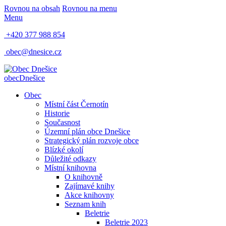
Rovnou na obsah
Rovnou na menu
Menu
+420 377 988 854
obec@dnesice.cz
obec
Dnešice
Obec
Místní část Černotín
Historie
Současnost
Územní plán obce Dnešice
Strategický plán rozvoje obce
Blízké okolí
Důležité odkazy
Místní knihovna
O knihovně
Zajímavé knihy
Akce knihovny
Seznam knih
Beletrie
Beletrie 2023