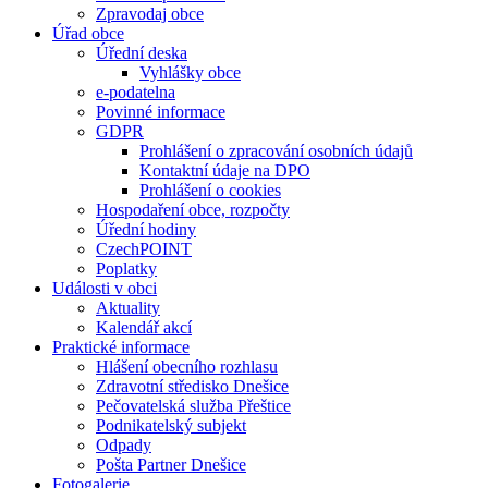
Zpravodaj obce
Úřad obce
Úřední deska
Vyhlášky obce
e-podatelna
Povinné informace
GDPR
Prohlášení o zpracování osobních údajů
Kontaktní údaje na DPO
Prohlášení o cookies
Hospodaření obce, rozpočty
Úřední hodiny
CzechPOINT
Poplatky
Události v obci
Aktuality
Kalendář akcí
Praktické informace
Hlášení obecního rozhlasu
Zdravotní středisko Dnešice
Pečovatelská služba Přeštice
Podnikatelský subjekt
Odpady
Pošta Partner Dnešice
Fotogalerie