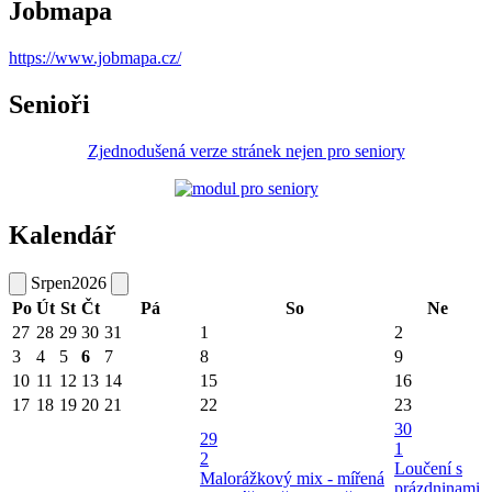
Jobmapa
https://www.jobmapa.cz/
Senioři
Zjednodušená verze stránek nejen pro seniory
Kalendář
Srpen
2026
Po
Út
St
Čt
Pá
So
Ne
27
28
29
30
31
1
2
3
4
5
6
7
8
9
10
11
12
13
14
15
16
17
18
19
20
21
22
23
30
29
1
2
Loučení s
Malorážkový mix - mířená
prázdninami