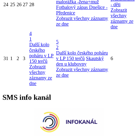
malorážka -žena+muž
24
25
26
27
28
- děti
Fotbalový zápas Dnešice -
Zobrazit
Předenice
všechny
Zobrazit všechny záznamy
záznamy ze
ze dne
dne
4
1
5
Další kolo
2
českého
Další kolo českého poháru
poháru v LP
31
1
2
3
v LP 150 terčů
Skautský
6
150 terčů
den u klubovny
Zobrazit
Zobrazit všechny záznamy
všechny
ze dne
záznamy ze
dne
SMS info kanál