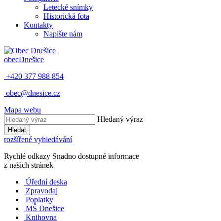
Letecké snímky
Historická fota
Kontakty
Napište nám
obec
Dnešice
+420 377 988 854
obec@dnesice.cz
Mapa webu
Hledaný výraz
Hledat
rozšířené vyhledávání
Rychlé odkazy
Snadno dostupné informace
z našich stránek
Úřední deska
Zpravodaj
Poplatky
MŠ Dnešice
Knihovna