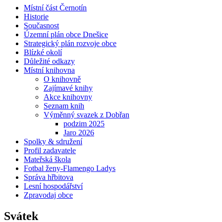
Místní část Černotín
Historie
Současnost
Územní plán obce Dnešice
Strategický plán rozvoje obce
Blízké okolí
Důležité odkazy
Místní knihovna
O knihovně
Zajímavé knihy
Akce knihovny
Seznam knih
Výměnný svazek z Dobřan
podzim 2025
Jaro 2026
Spolky & sdružení
Profil zadavatele
Mateřská škola
Fotbal ženy-Flamengo Ladys
Správa hřbitova
Lesní hospodářství
Zpravodaj obce
Svátek