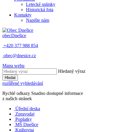
Letecké snímky
Historická fota
Kontakty
Napište nám
obec
Dnešice
+420 377 988 854
obec@dnesice.cz
Mapa webu
Hledaný výraz
Hledat
rozšířené vyhledávání
Rychlé odkazy
Snadno dostupné informace
z našich stránek
Úřední deska
Zpravodaj
Poplatky
MŠ Dnešice
Knihovna