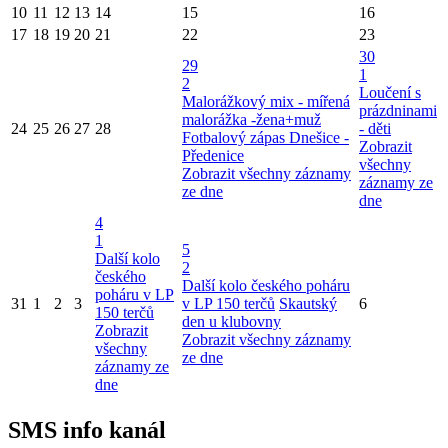
10
11
12
13
14
15
16
17
18
19
20
21
22
23
30
29
1
2
Loučení s
Malorážkový mix - mířená
prázdninami
malorážka -žena+muž
24
25
26
27
28
- děti
Fotbalový zápas Dnešice -
Zobrazit
Předenice
všechny
Zobrazit všechny záznamy
záznamy ze
ze dne
dne
4
1
5
Další kolo
2
českého
Další kolo českého poháru
poháru v LP
31
1
2
3
v LP 150 terčů
Skautský
6
150 terčů
den u klubovny
Zobrazit
Zobrazit všechny záznamy
všechny
ze dne
záznamy ze
dne
SMS info kanál