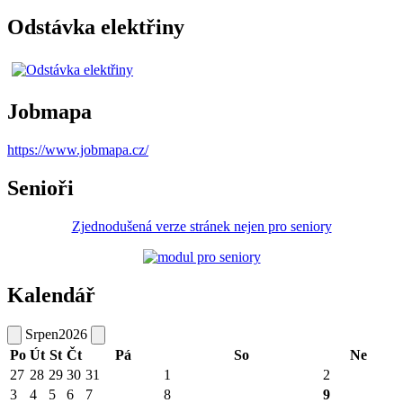
Odstávka elektřiny
Jobmapa
https://www.jobmapa.cz/
Senioři
Zjednodušená verze stránek nejen pro seniory
Kalendář
Srpen
2026
Po
Út
St
Čt
Pá
So
Ne
27
28
29
30
31
1
2
3
4
5
6
7
8
9