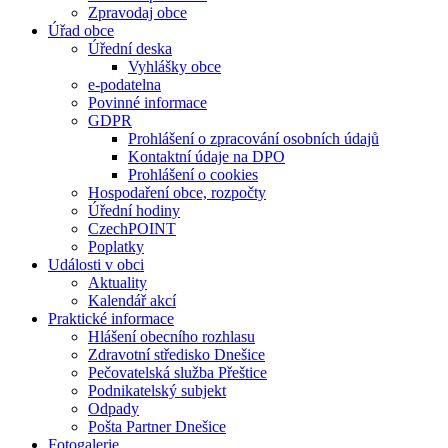
Zpravodaj obce
Úřad obce
Úřední deska
Vyhlášky obce
e-podatelna
Povinné informace
GDPR
Prohlášení o zpracování osobních údajů
Kontaktní údaje na DPO
Prohlášení o cookies
Hospodaření obce, rozpočty
Úřední hodiny
CzechPOINT
Poplatky
Události v obci
Aktuality
Kalendář akcí
Praktické informace
Hlášení obecního rozhlasu
Zdravotní středisko Dnešice
Pečovatelská služba Přeštice
Podnikatelský subjekt
Odpady
Pošta Partner Dnešice
Fotogalerie