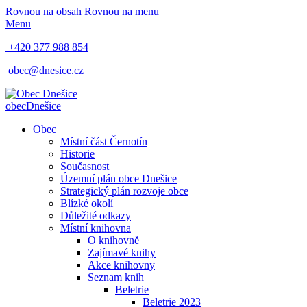
Rovnou na obsah
Rovnou na menu
Menu
+420 377 988 854
obec@dnesice.cz
obec
Dnešice
Obec
Místní část Černotín
Historie
Současnost
Územní plán obce Dnešice
Strategický plán rozvoje obce
Blízké okolí
Důležité odkazy
Místní knihovna
O knihovně
Zajímavé knihy
Akce knihovny
Seznam knih
Beletrie
Beletrie 2023