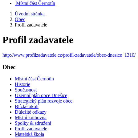
Místní část Černotín
Úvodní stránka
Obec
Profil zadavatele
Profil zadavatele
http://www.profilzadavatele.cz/profil-zadavatele/obec-dnesice_1310/
Obec
Místní část Černotín
Historie
Současnost
Územní plán obce Dnešice
Strategický plán rozvoje obce
Blízké okolí
Důležité odkazy
Místní knihovna
Spolky & sdružení
Profil zadavatele
Mateřská škola