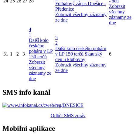
24
25
26
27
28
- děti
Fotbalový zápas Dnešice -
Zobrazit
Předenice
všechny
Zobrazit všechny záznamy
záznamy ze
ze dne
dne
4
1
5
Další kolo
2
českého
Další kolo českého poháru
poháru v LP
31
1
2
3
v LP 150 terčů
Skautský
6
150 terčů
den u klubovny
Zobrazit
Zobrazit všechny záznamy
všechny
ze dne
záznamy ze
dne
SMS info kanál
Odběr SMS zpráv
Mobilní aplikace