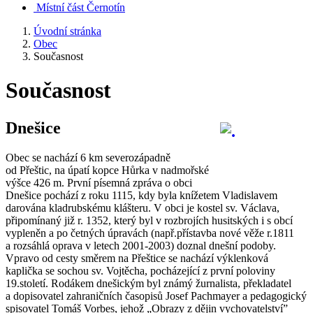
Místní část Černotín
Úvodní stránka
Obec
Současnost
Současnost
Dnešice
Obec se nachází 6 km severozápadně
od Přeštic, na úpatí kopce Hůrka v nadmořské
výšce 426 m. První písemná zpráva o obci
Dnešice pochází z roku 1115, kdy byla knížetem Vladislavem
darována kladrubskému klášteru. V obci je kostel sv. Václava,
připomínaný již r. 1352, který byl v rozbrojích husitských i s obcí
vypleněn a po četných úpravách (např.přístavba nové věže r.1811
a rozsáhlá oprava v letech 2001-2003) doznal dnešní podoby.
Vpravo od cesty směrem na Přeštice se nachází výklenková
kaplička se sochou sv. Vojtěcha, pocházející z první poloviny
19.století. Rodákem dnešickým byl známý žurnalista, překladatel
a dopisovatel zahraničních časopisů Josef Pachmayer a pedagogický
spisovatel Tomáš Vorbes, jehož „Obrazy z dějin vychovatelství”