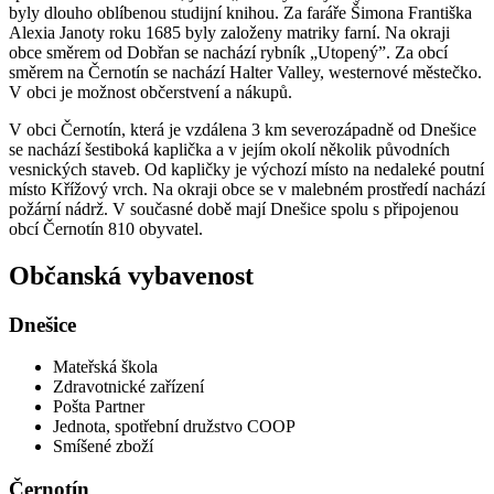
byly dlouho oblíbenou studijní knihou. Za faráře Šimona Františka
Alexia Janoty roku 1685 byly založeny matriky farní. Na okraji
obce směrem od Dobřan se nachází rybník „Utopený”. Za obcí
směrem na Černotín se nachází Halter Valley, westernové městečko.
V obci je možnost občerstvení a nákupů.
V obci Černotín, která je vzdálena 3 km severozápadně od Dnešice
se nachází šestiboká kaplička a v jejím okolí několik původních
vesnických staveb. Od kapličky je výchozí místo na nedaleké poutní
místo Křížový vrch. Na okraji obce se v malebném prostředí nachází
požární nádrž. V současné době mají Dnešice spolu s připojenou
obcí Černotín 810 obyvatel.
Občanská vybavenost
Dnešice
Mateřská škola
Zdravotnické zařízení
Pošta Partner
Jednota, spotřební družstvo COOP
Smíšené zboží
Černotín