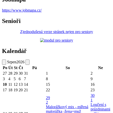
https://www.jobmapa.cz/
Senioři
Zjednodušená verze stránek nejen pro seniory
Kalendář
Srpen
2026
Po
Út
St
Čt
Pá
So
Ne
27
28
29
30
31
1
2
3
4
5
6
7
8
9
10
11
12
13
14
15
16
17
18
19
20
21
22
23
30
29
1
2
Loučení s
Malorážkový mix - mířená
prázdninami
malorážka -žena+muž