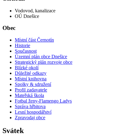
Vodovod, kanalizace
OÚ Dnešice
Obec
Místní část Černotín
Historie
Současnost
Územní plán obce Dnešice
Strategický plán rozvoje obce
Blízké okolí
Důležité odkazy
Místní knihovna
Spolky & sdružení
Profil zadavatele
Mateřská škola
Fotbal ženy-Flamengo Ladys
Správa hřbitova
Lesní hospodářství
Zpravodaj obce
Svátek