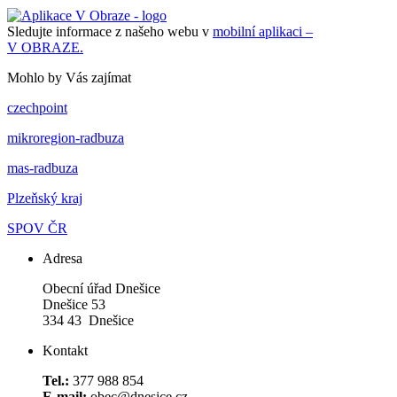
Sledujte informace z našeho webu v
mobilní aplikaci –
V OBRAZE.
Mohlo by Vás zajímat
czechpoint
mikroregion-radbuza
mas-radbuza
Plzeňský kraj
SPOV ČR
Adresa
Obecní úřad Dnešice
Dnešice 53
334 43 Dnešice
Kontakt
Tel.:
377 988 854
E-mail:
obec@dnesice.cz