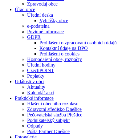
Zpravodaj obce
Úřad obce
Úřední deska
Vyhlášky obce
e-podatelna
Povinné informace
GDPR
Prohlášení o zpracování osobních údajů
Kontaktní údaje na DPO
Prohlášení o cookies
Hospodaření obce, rozpočty
Úřední hodiny
CzechPOINT
Poplatky
Události v obci
Aktuality
Kalendář akcí
Praktické informace
Hlášení obecního rozhlasu
Zdravotní středisko Dnešice
Pečovatelská služba Přeštice
Podnikatelský subjekt
Odpady
Pošta Partner Dnešice
Fotogalerie