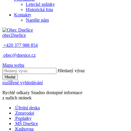
Letecké snímky
Historická fota
Kontakty
Napište nám
obec
Dnešice
+420 377 988 854
obec@dnesice.cz
Mapa webu
Hledaný výraz
Hledat
rozšířené vyhledávání
Rychlé odkazy
Snadno dostupné informace
z našich stránek
Úřední deska
Zpravodaj
Poplatky
MŠ Dnešice
Knihovna