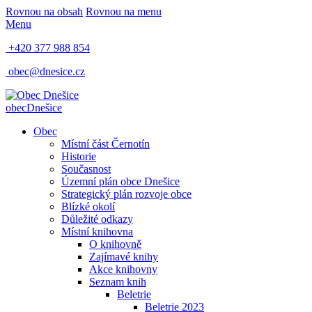
Rovnou na obsah
Rovnou na menu
Menu
+420 377 988 854
obec@dnesice.cz
obec
Dnešice
Obec
Místní část Černotín
Historie
Současnost
Územní plán obce Dnešice
Strategický plán rozvoje obce
Blízké okolí
Důležité odkazy
Místní knihovna
O knihovně
Zajímavé knihy
Akce knihovny
Seznam knih
Beletrie
Beletrie 2023