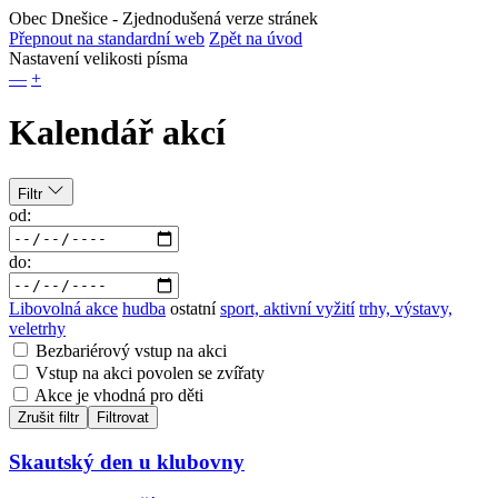
Obec Dnešice
- Zjednodušená verze stránek
Přepnout na standardní web
Zpět na úvod
Nastavení velikosti písma
—
+
Kalendář akcí
Filtr
od:
do:
Libovolná akce
hudba
ostatní
sport, aktivní vyžití
trhy, výstavy,
veletrhy
Bezbariérový vstup na akci
Vstup na akci povolen se zvířaty
Akce je vhodná pro děti
Zrušit filtr
Filtrovat
Skautský den u klubovny