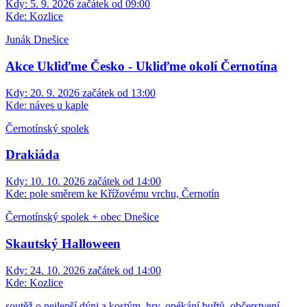
Kdy:
5. 9. 2026 začátek od 09:00
Kde:
Kozlice
Junák Dnešice
Akce Ukliďme Česko - Ukliďme okolí Černotína
Kdy:
20. 9. 2026 začátek od 13:00
Kde:
náves u kaple
Černotínský spolek
Drakiáda
Kdy:
10. 10. 2026 začátek od 14:00
Kde:
pole směrem ke Křížovému vrchu, Černotín
Černotínský spolek + obec Dnešice
Skautský Halloween
Kdy:
24. 10. 2026 začátek od 14:00
Kde:
Kozlice
soutěž o nejlepší dýni a kostým, hry, opékání buřtů, občerstvení