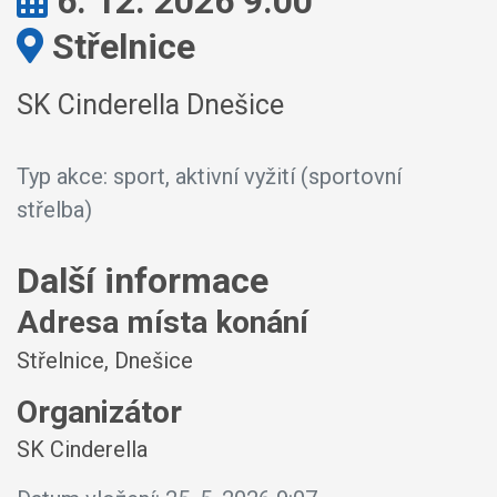
Kdy:
6. 12. 2026 9:00
Kde:
Střelnice
SK Cinderella Dnešice
Typ akce: sport, aktivní vyžití (sportovní
střelba)
Další informace
Adresa místa konání
Střelnice, Dnešice
Organizátor
SK Cinderella