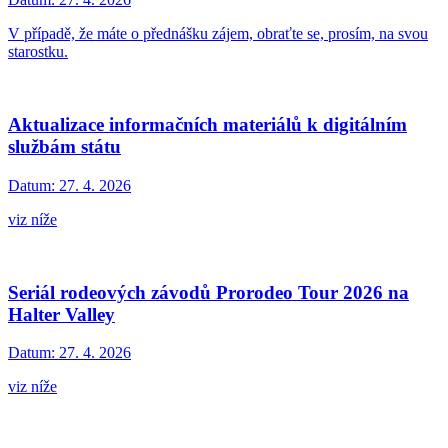
V případě, že máte o přednášku zájem, obraťte se, prosím, na svou
starostku.
Aktualizace informačních materiálů k digitálním
službám státu
Datum:
27. 4. 2026
viz níže
Seriál rodeových závodů Prorodeo Tour 2026 na
Halter Valley
Datum:
27. 4. 2026
viz níže