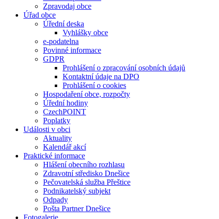
Zpravodaj obce
Úřad obce
Úřední deska
Vyhlášky obce
e-podatelna
Povinné informace
GDPR
Prohlášení o zpracování osobních údajů
Kontaktní údaje na DPO
Prohlášení o cookies
Hospodaření obce, rozpočty
Úřední hodiny
CzechPOINT
Poplatky
Události v obci
Aktuality
Kalendář akcí
Praktické informace
Hlášení obecního rozhlasu
Zdravotní středisko Dnešice
Pečovatelská služba Přeštice
Podnikatelský subjekt
Odpady
Pošta Partner Dnešice
Fotogalerie