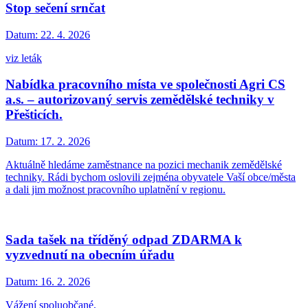
Stop sečení srnčat
Datum:
22. 4. 2026
viz leták
Nabídka pracovního místa ve společnosti Agri CS
a.s. – autorizovaný servis zemědělské techniky v
Přešticích.
Datum:
17. 2. 2026
Aktuálně hledáme zaměstnance na pozici mechanik zemědělské
techniky. Rádi bychom oslovili zejména obyvatele Vaší obce/města
a dali jim možnost pracovního uplatnění v regionu.
Sada tašek na tříděný odpad ZDARMA k
vyzvednutí na obecním úřadu
Datum:
16. 2. 2026
Vážení spoluobčané,