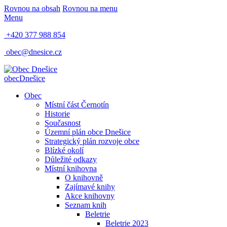
Rovnou na obsah
Rovnou na menu
Menu
+420 377 988 854
obec@dnesice.cz
obec
Dnešice
Obec
Místní část Černotín
Historie
Současnost
Územní plán obce Dnešice
Strategický plán rozvoje obce
Blízké okolí
Důležité odkazy
Místní knihovna
O knihovně
Zajímavé knihy
Akce knihovny
Seznam knih
Beletrie
Beletrie 2023