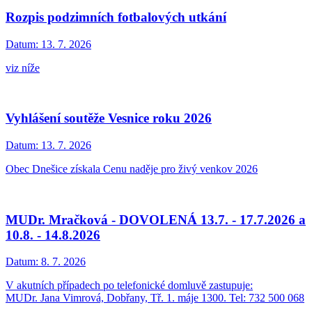
Rozpis podzimních fotbalových utkání
Datum:
13. 7. 2026
viz níže
Vyhlášení soutěže Vesnice roku 2026
Datum:
13. 7. 2026
Obec Dnešice získala Cenu naděje pro živý venkov 2026
MUDr. Mračková - DOVOLENÁ 13.7. - 17.7.2026 a
10.8. - 14.8.2026
Datum:
8. 7. 2026
V akutních případech po telefonické domluvě zastupuje:
MUDr. Jana Vimrová, Dobřany, Tř. 1. máje 1300. Tel: 732 500 068