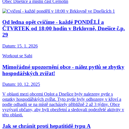
Obec Dnešice a místní část Černotín
Od ledna opět cvičíme - každé PONDĚLÍ a
ČTVRTEK od 18:00 hodin v Brklovně, Dnešice č.p.
29
Datum:
15. 1. 2026
Workout se Sabi
Mimořádné upozornění obce - nález pytlů se zbytky
hospodářských zvířat!
Datum:
10. 12. 2025
V oblasti mezi obcemi Oplot a Dnešice byly nalezeny pytle s
ostatky hospodářských zvířat. Tyto pytle byly odhozeny v křoví a
podle odhadů se na místě nacházely přibližně 2 až 3 týdny. Obce
vyzývají občany, aby byli obezřetní a sledovali podezřelé aktivity v
této oblasti.
Jak se chránit proti hepatitidě typu A