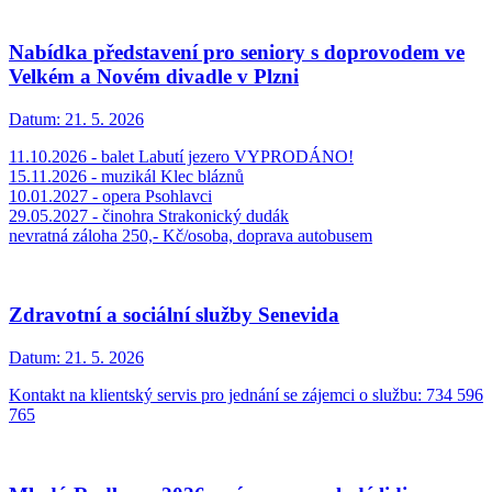
Nabídka představení pro seniory s doprovodem ve
Velkém a Novém divadle v Plzni
Datum:
21. 5. 2026
11.10.2026 - balet Labutí jezero VYPRODÁNO!
15.11.2026 - muzikál Klec bláznů
10.01.2027 - opera Psohlavci
29.05.2027 - činohra Strakonický dudák
nevratná záloha 250,- Kč/osoba, doprava autobusem
Zdravotní a sociální služby Senevida
Datum:
21. 5. 2026
Kontakt na klientský servis pro jednání se zájemci o službu: 734 596
765