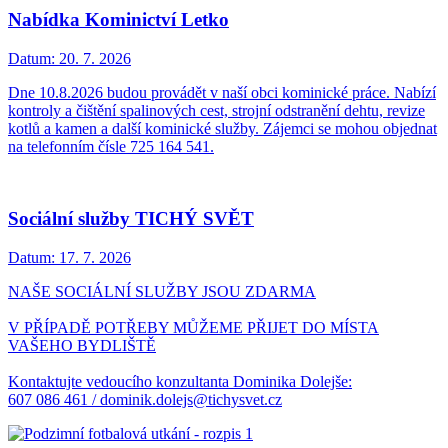
Nabídka Kominictví Letko
Datum:
20. 7. 2026
Dne 10.8.2026 budou provádět v naší obci kominické práce. Nabízí
kontroly a čištění spalinových cest, strojní odstranění dehtu, revize
kotlů a kamen a další kominické služby. Zájemci se mohou objednat
na telefonním čísle 725 164 541.
Sociální služby TICHÝ SVĚT
Datum:
17. 7. 2026
NAŠE SOCIÁLNÍ SLUŽBY JSOU ZDARMA
V PŘÍPADĚ POTŘEBY MŮŽEME PŘIJET DO MÍSTA
VAŠEHO BYDLIŠTĚ
Kontaktujte vedoucího konzultanta Dominika Dolejše:
607 086 461 / dominik.dolejs@tichysvet.cz