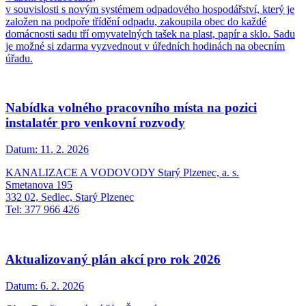
v souvislosti s novým systémem odpadového hospodářství, který je
založen na podpoře třídění odpadu, zakoupila obec do každé
domácnosti sadu tří omyvatelných tašek na plast, papír a sklo. Sadu
je možné si zdarma vyzvednout v úředních hodinách na obecním
úřadu.
Nabídka volného pracovního místa na pozici
instalatér pro venkovní rozvody
Datum:
11. 2. 2026
KANALIZACE A VODOVODY Starý Plzenec, a. s.
Smetanova 195
332 02, Sedlec, Starý Plzenec
Tel: 377 966 426
Aktualizovaný plán akcí pro rok 2026
Datum:
6. 2. 2026