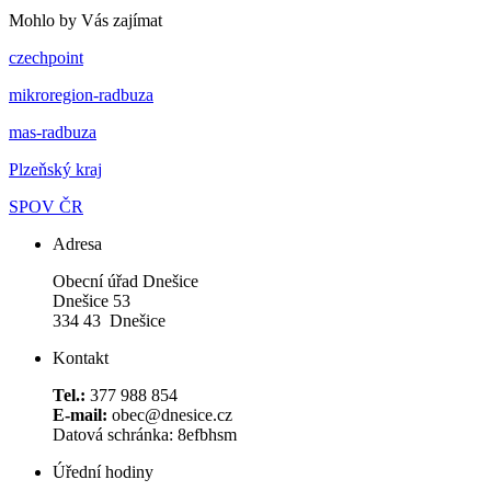
Mohlo by Vás zajímat
czechpoint
mikroregion-radbuza
mas-radbuza
Plzeňský kraj
SPOV ČR
Adresa
Obecní úřad Dnešice
Dnešice 53
334 43 Dnešice
Kontakt
Tel.:
377 988 854
E-mail:
obec@dnesice.cz
Datová schránka: 8efbhsm
Úřední hodiny