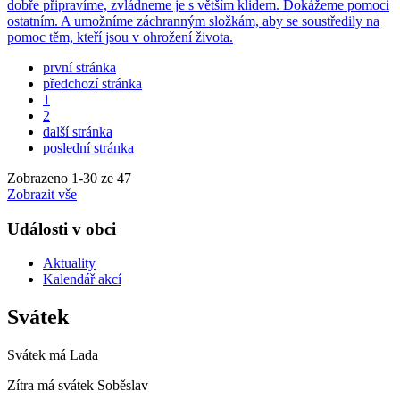
dobře připravíme, zvládneme je s větším klidem. Dokážeme pomoci
ostatním. A umožníme záchranným složkám, aby se soustředily na
pomoc těm, kteří jsou v ohrožení života.
první stránka
předchozí stránka
1
2
další stránka
poslední stránka
Zobrazeno
1
-
30
ze 47
Zobrazit vše
Události v obci
Aktuality
Kalendář akcí
Svátek
Svátek má
Lada
Zítra má svátek
Soběslav