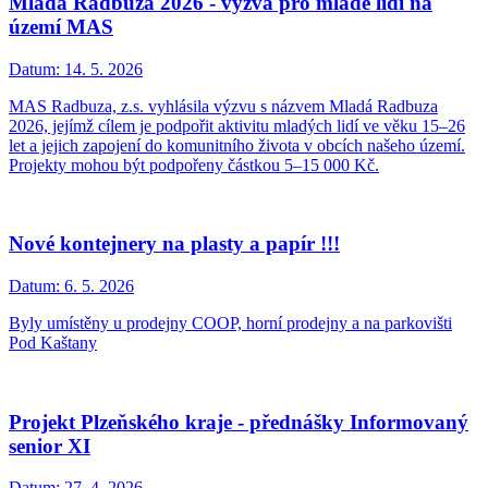
Mladá Radbuza 2026 - výzva pro mladé lidi na
území MAS
Datum:
14. 5. 2026
MAS Radbuza, z.s. vyhlásila výzvu s názvem Mladá Radbuza
2026, jejímž cílem je podpořit aktivitu mladých lidí ve věku 15–26
let a jejich zapojení do komunitního života v obcích našeho území.
Projekty mohou být podpořeny částkou 5–15 000 Kč.
Nové kontejnery na plasty a papír !!!
Datum:
6. 5. 2026
Byly umístěny u prodejny COOP, horní prodejny a na parkovišti
Pod Kaštany
Projekt Plzeňského kraje - přednášky Informovaný
senior XI
Datum:
27. 4. 2026