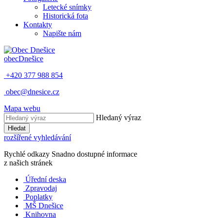
Letecké snímky
Historická fota
Kontakty
Napište nám
obec
Dnešice
+420 377 988 854
obec@dnesice.cz
Mapa webu
Hledaný výraz
Hledat
rozšířené vyhledávání
Rychlé odkazy
Snadno dostupné informace
z našich stránek
Úřední deska
Zpravodaj
Poplatky
MŠ Dnešice
Knihovna