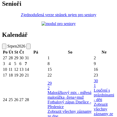
Senioři
Zjednodušená verze stránek nejen pro seniory
Kalendář
Srpen
2026
Po
Út
St
Čt
Pá
So
Ne
27
28
29
30
31
1
2
3
4
5
6
7
8
9
10
11
12
13
14
15
16
17
18
19
20
21
22
23
30
29
1
2
Loučení s
Malorážkový mix - mířená
prázdninami
malorážka -žena+muž
24
25
26
27
28
- děti
Fotbalový zápas Dnešice -
Zobrazit
Předenice
všechny
Zobrazit všechny záznamy
záznamy ze
ze dne