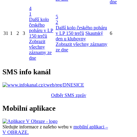
dne
4
1
5
Další kolo
2
českého
Další kolo českého poháru
poháru v LP
31
1
2
3
v LP 150 terčů
Skautský
6
150 terčů
den u klubovny
Zobrazit
Zobrazit všechny záznamy
všechny
ze dne
záznamy ze
dne
SMS info kanál
Odběr SMS zpráv
Mobilní aplikace
Sledujte informace z našeho webu v
mobilní aplikaci –
V OBRAZE.