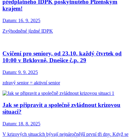
předplatného IDPK poskytnutého Plzeňským
krajem!
Datum:
16. 9. 2025
Zvýhodněné jízdné IDPK
Cvičení pro seniory, od 23.10. každý čtvrtek od
10:00 v Brklovně, Dnešice č.p. 29
Datum:
9. 9. 2025
zdravý senior = aktivní senior
Jak se připravit a společně zvládnout krizovou
situaci?
Datum:
18. 8. 2025
V krizových situacích bývají nejnáročnější první tři dny. Když se