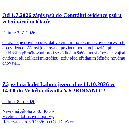
Od 1.7.2026 zápis psů do Centrální evidence psů u
veterinárního lékaře
Datum:
2. 7. 2026
Chovatel je povinen požádat veterinárního lékaře o zavedení zvířete
do evidence. Žádost je chovatel povinen podat nejpozději při
nejbližším přeočkování proti vzteklině, u štěňat musí chovatel zajistit
evidenci při aplikaci mikročipu, tedy před předáním štěněte novému
chovateli.
Zájezd na balet Labutí jezero dne 11.10.2026 ve
14:00 do Velkého divadla VYPRODÁNO!!!
Datum:
8. 6. 2026
Nevratná záloha 250,- Kč/os.
Včetně autobusové dopravy.
Rezervace do 3.9.2026 na OÚ Dnešice.