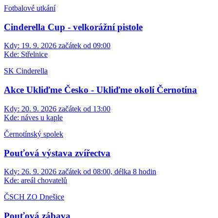
Fotbalové utkání
Cinderella Cup - velkorážní pistole
Kdy:
19. 9. 2026 začátek od 09:00
Kde:
Střelnice
SK Cinderella
Akce Ukliďme Česko - Ukliďme okolí Černotína
Kdy:
20. 9. 2026 začátek od 13:00
Kde:
náves u kaple
Černotínský spolek
Pouťová výstava zvířectva
Kdy:
26. 9. 2026 začátek od 08:00, délka 8 hodin
Kde:
areál chovatelů
ČSCH ZO Dnešice
Pouťová zábava