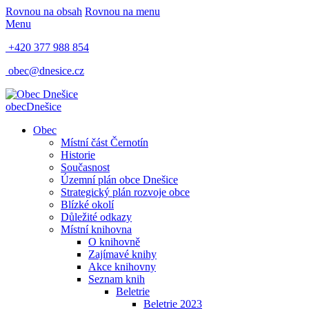
Rovnou na obsah
Rovnou na menu
Menu
+420 377 988 854
obec@dnesice.cz
obec
Dnešice
Obec
Místní část Černotín
Historie
Současnost
Územní plán obce Dnešice
Strategický plán rozvoje obce
Blízké okolí
Důležité odkazy
Místní knihovna
O knihovně
Zajímavé knihy
Akce knihovny
Seznam knih
Beletrie
Beletrie 2023