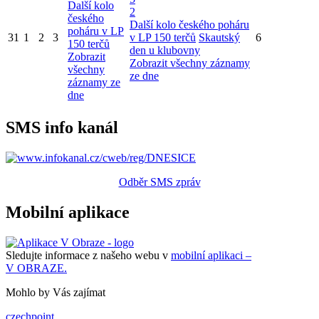
Další kolo
2
českého
Další kolo českého poháru
poháru v LP
31
1
2
3
v LP 150 terčů
Skautský
6
150 terčů
den u klubovny
Zobrazit
Zobrazit všechny záznamy
všechny
ze dne
záznamy ze
dne
SMS info kanál
Odběr SMS zpráv
Mobilní aplikace
Sledujte informace z našeho webu v
mobilní aplikaci –
V OBRAZE.
Mohlo by Vás zajímat
czechpoint