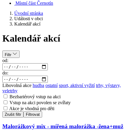
Místní část Černotín
Úvodní stránka
Události v obci
Kalendář akcí
Kalendář akcí
Filtr
od:
do:
Libovolná akce
hudba
ostatní
sport, aktivní vyžití
trhy, výstavy,
veletrhy
Bezbariérový vstup na akci
Vstup na akci povolen se zvířaty
Akce je vhodná pro děti
Zrušit filtr
Filtrovat
Malorážkový mix - mířená malorážka -žena+muž