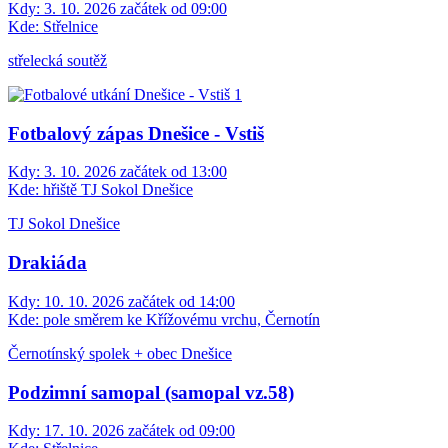
Kdy:
3. 10. 2026 začátek od 09:00
Kde:
Střelnice
střelecká soutěž
Fotbalový zápas Dnešice - Vstiš
Kdy:
3. 10. 2026 začátek od 13:00
Kde:
hřiště TJ Sokol Dnešice
TJ Sokol Dnešice
Drakiáda
Kdy:
10. 10. 2026 začátek od 14:00
Kde:
pole směrem ke Křížovému vrchu, Černotín
Černotínský spolek + obec Dnešice
Podzimní samopal (samopal vz.58)
Kdy:
17. 10. 2026 začátek od 09:00