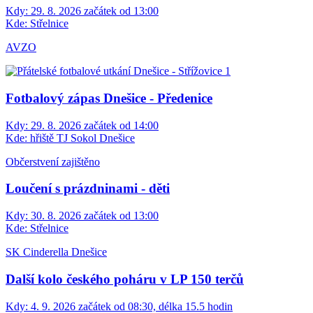
Kdy:
29. 8. 2026 začátek od 13:00
Kde:
Střelnice
AVZO
Fotbalový zápas Dnešice - Předenice
Kdy:
29. 8. 2026 začátek od 14:00
Kde:
hřiště TJ Sokol Dnešice
Občerstvení zajištěno
Loučení s prázdninami - děti
Kdy:
30. 8. 2026 začátek od 13:00
Kde:
Střelnice
SK Cinderella Dnešice
Další kolo českého poháru v LP 150 terčů
Kdy:
4. 9. 2026 začátek od 08:30, délka 15.5 hodin