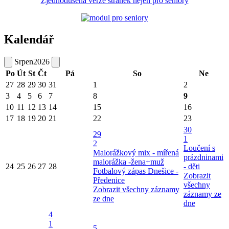
Zjednodušená verze stránek nejen pro seniory
Kalendář
Srpen
2026
Po
Út
St
Čt
Pá
So
Ne
27
28
29
30
31
1
2
3
4
5
6
7
8
9
10
11
12
13
14
15
16
17
18
19
20
21
22
23
30
29
1
2
Loučení s
Malorážkový mix - mířená
prázdninami
malorážka -žena+muž
24
25
26
27
28
- děti
Fotbalový zápas Dnešice -
Zobrazit
Předenice
všechny
Zobrazit všechny záznamy
záznamy ze
ze dne
dne
4
1
5