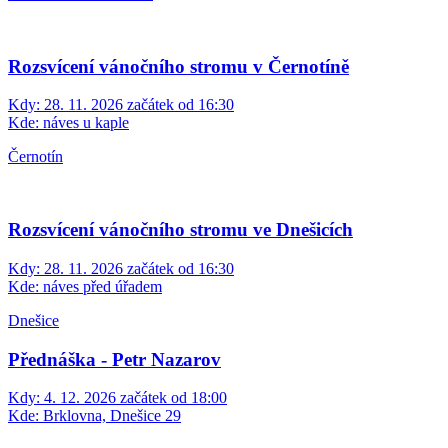
Rozsvícení vánočního stromu v Černotíně
Kdy:
28. 11. 2026 začátek od 16:30
Kde:
náves u kaple
Černotín
Rozsvícení vánočního stromu ve Dnešicích
Kdy:
28. 11. 2026 začátek od 16:30
Kde:
náves před úřadem
Dnešice
Přednáška - Petr Nazarov
Kdy:
4. 12. 2026 začátek od 18:00
Kde:
Brklovna, Dnešice 29