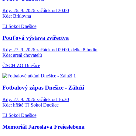
Kdy:
26. 9. 2026 začátek od 20:00
Kde:
Brklovna
TJ Sokol Dnešice
Pouťová výstava zvířectva
Kdy:
27. 9. 2026 začátek od 09:00, délka 8 hodin
Kde:
areál chovatelů
ČSCH ZO Dnešice
Fotbalový zápas Dnešice - Záluží
Kdy:
27. 9. 2026 začátek od 16:30
Kde:
hřiště TJ Sokol Dnešice
TJ Sokol Dnešice
Memoriál Jaroslava Freieslebena