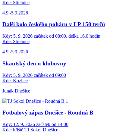
Kde:
Střelnice
4.9.-5.9.2026
Další kolo českého poháru v LP 150 terčů
Kdy:
5. 9. 2026 začátek od 08:00, délka 16.0 hodin
Kde:
Střelnice
4.9.-5.9.2026
Skautský den u klubovny
Kdy:
5. 9. 2026 začátek od 09:00
Kde:
Kozlice
Junák Dnešice
Fotbalový zápas Dnešice - Roudná B
Kdy:
12. 9. 2026 začátek od 14:00
Kde:
hřiště TJ Sokol Dnešice