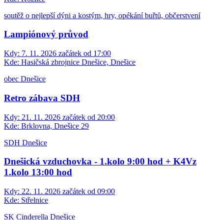
soutěž o nejlepší dýni a kostým, hry, opékání buřtů, občerstvení
Lampiónový průvod
Kdy:
7. 11. 2026 začátek od 17:00
Kde:
Hasičská zbrojnice Dnešice, Dnešice
obec Dnešice
Retro zábava SDH
Kdy:
21. 11. 2026 začátek od 20:00
Kde:
Brklovna, Dnešice 29
SDH Dnešice
Dnešická vzduchovka - 1.kolo 9:00 hod + K4Vz
1.kolo 13:00 hod
Kdy:
22. 11. 2026 začátek od 09:00
Kde:
Střelnice
SK Cinderella Dnešice