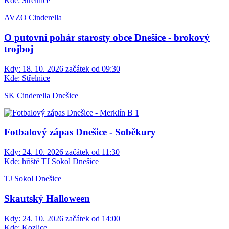
Kde:
Střelnice
AVZO Cinderella
O putovní pohár starosty obce Dnešice - brokový
trojboj
Kdy:
18. 10. 2026 začátek od 09:30
Kde:
Střelnice
SK Cinderella Dnešice
Fotbalový zápas Dnešice - Soběkury
Kdy:
24. 10. 2026 začátek od 11:30
Kde:
hřiště TJ Sokol Dnešice
TJ Sokol Dnešice
Skautský Halloween
Kdy:
24. 10. 2026 začátek od 14:00
Kde:
Kozlice