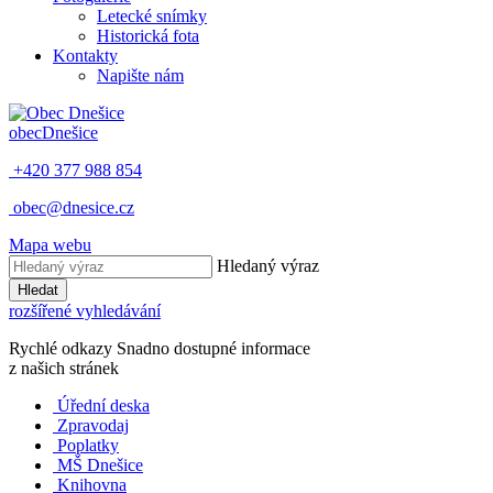
Letecké snímky
Historická fota
Kontakty
Napište nám
obec
Dnešice
+420 377 988 854
obec@dnesice.cz
Mapa webu
Hledaný výraz
Hledat
rozšířené vyhledávání
Rychlé odkazy
Snadno dostupné informace
z našich stránek
Úřední deska
Zpravodaj
Poplatky
MŠ Dnešice
Knihovna