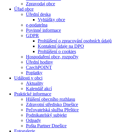
Zpravodaj obce
Úřad obce
Úřední deska
Vyhlášky obce
e-podatelna
Povinné informace
GDPR
Prohlášení o zpracování osobních údajů
Kontaktní údaje na DPO
Prohlášení o cookies
Hospodaření obce, rozpočty
Úřední hodiny
CzechPOINT
Poplatky
Události v obci
Aktuality
Kalendář akcí
Praktické informace
Hlášení obecního rozhlasu
Zdravotní středisko Dnešice
Pečovatelská služba Přeštice
Podnikatelský subjekt
Odpady
Pošta Partner Dnešice
Fotogalerie