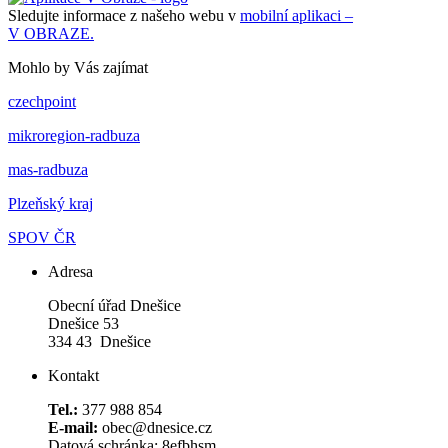
Sledujte informace z našeho webu v
mobilní aplikaci –
V OBRAZE.
Mohlo by Vás zajímat
czechpoint
mikroregion-radbuza
mas-radbuza
Plzeňský kraj
SPOV ČR
Adresa
Obecní úřad Dnešice
Dnešice 53
334 43 Dnešice
Kontakt
Tel.:
377 988 854
E-mail:
obec@dnesice.cz
Datová schránka: 8efbhsm