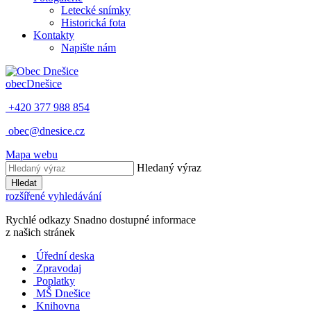
Letecké snímky
Historická fota
Kontakty
Napište nám
obec
Dnešice
+420 377 988 854
obec@dnesice.cz
Mapa webu
Hledaný výraz
Hledat
rozšířené vyhledávání
Rychlé odkazy
Snadno dostupné informace
z našich stránek
Úřední deska
Zpravodaj
Poplatky
MŠ Dnešice
Knihovna