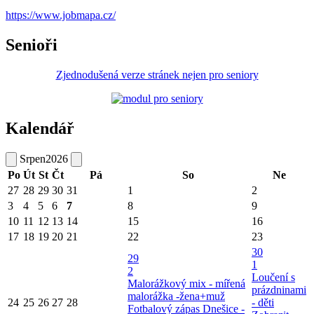
https://www.jobmapa.cz/
Senioři
Zjednodušená verze stránek nejen pro seniory
Kalendář
Srpen
2026
Po
Út
St
Čt
Pá
So
Ne
27
28
29
30
31
1
2
3
4
5
6
7
8
9
10
11
12
13
14
15
16
17
18
19
20
21
22
23
30
29
1
2
Loučení s
Malorážkový mix - mířená
prázdninami
malorážka -žena+muž
24
25
26
27
28
- děti
Fotbalový zápas Dnešice -