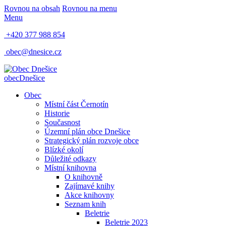
Rovnou na obsah
Rovnou na menu
Menu
+420 377 988 854
obec@dnesice.cz
obec
Dnešice
Obec
Místní část Černotín
Historie
Současnost
Územní plán obce Dnešice
Strategický plán rozvoje obce
Blízké okolí
Důležité odkazy
Místní knihovna
O knihovně
Zajímavé knihy
Akce knihovny
Seznam knih
Beletrie
Beletrie 2023