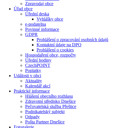
Zpravodaj obce
Úřad obce
Úřední deska
Vyhlášky obce
e-podatelna
Povinné informace
GDPR
Prohlášení o zpracování osobních údajů
Kontaktní údaje na DPO
Prohlášení o cookies
Hospodaření obce, rozpočty
Úřední hodiny
CzechPOINT
Poplatky
Události v obci
Aktuality
Kalendář akcí
Praktické informace
Hlášení obecního rozhlasu
Zdravotní středisko Dnešice
Pečovatelská služba Přeštice
Podnikatelský subjekt
Odpady
Pošta Partner Dnešice
Fotogalerie