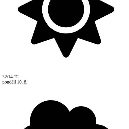
32/14 °C
pondělí
10. 8.