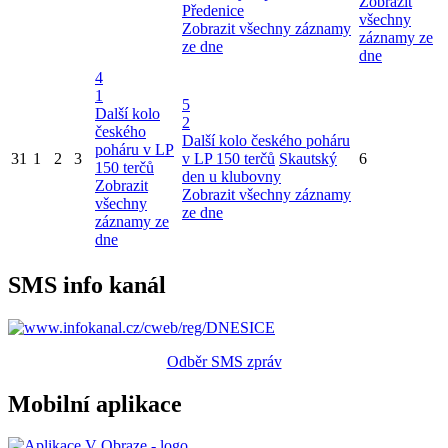
Zobrazit
Předenice
všechny
Zobrazit všechny záznamy
záznamy ze
ze dne
dne
4
1
5
Další kolo
2
českého
Další kolo českého poháru
poháru v LP
31
1
2
3
v LP 150 terčů
Skautský
6
150 terčů
den u klubovny
Zobrazit
Zobrazit všechny záznamy
všechny
ze dne
záznamy ze
dne
SMS info kanál
Odběr SMS zpráv
Mobilní aplikace