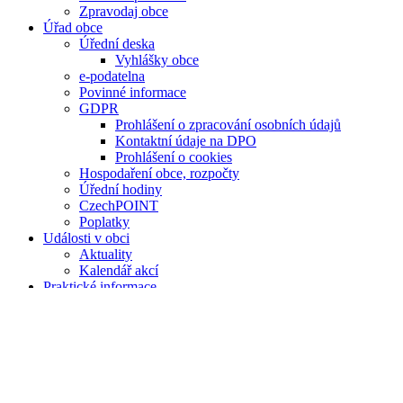
Zpravodaj obce
Úřad obce
Úřední deska
Vyhlášky obce
e-podatelna
Povinné informace
GDPR
Prohlášení o zpracování osobních údajů
Kontaktní údaje na DPO
Prohlášení o cookies
Hospodaření obce, rozpočty
Úřední hodiny
CzechPOINT
Poplatky
Události v obci
Aktuality
Kalendář akcí
Praktické informace
Hlášení obecního rozhlasu
Zdravotní středisko Dnešice
Pečovatelská služba Přeštice
Podnikatelský subjekt
Odpady
Pošta Partner Dnešice
Fotogalerie