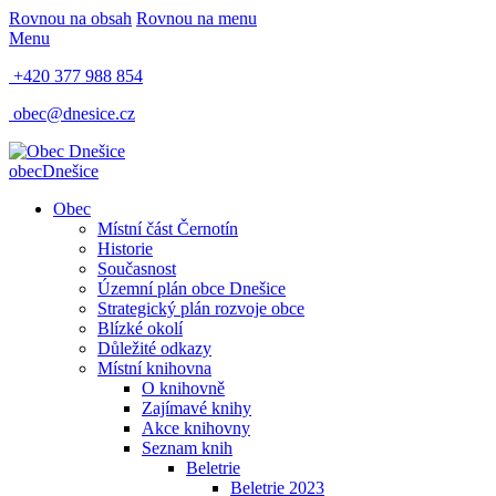
Rovnou na obsah
Rovnou na menu
Menu
+420 377 988 854
obec@dnesice.cz
obec
Dnešice
Obec
Místní část Černotín
Historie
Současnost
Územní plán obce Dnešice
Strategický plán rozvoje obce
Blízké okolí
Důležité odkazy
Místní knihovna
O knihovně
Zajímavé knihy
Akce knihovny
Seznam knih
Beletrie
Beletrie 2023