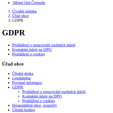
Místní část Černotín
Úvodní stránka
Úřad obce
GDPR
GDPR
Prohlášení o zpracování osobních údajů
Kontaktní údaje na DPO
Prohlášení o cookies
Úřad obce
Úřední deska
e-podatelna
Povinné informace
GDPR
Prohlášení o zpracování osobních údajů
Kontaktní údaje na DPO
Prohlášení o cookies
Hospodaření obce, rozpočty
Úřední hodiny