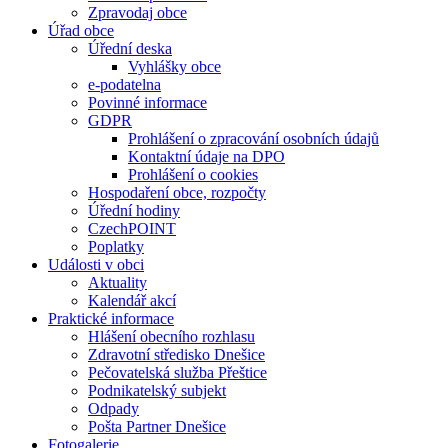
Zpravodaj obce
Úřad obce
Úřední deska
Vyhlášky obce
e-podatelna
Povinné informace
GDPR
Prohlášení o zpracování osobních údajů
Kontaktní údaje na DPO
Prohlášení o cookies
Hospodaření obce, rozpočty
Úřední hodiny
CzechPOINT
Poplatky
Události v obci
Aktuality
Kalendář akcí
Praktické informace
Hlášení obecního rozhlasu
Zdravotní středisko Dnešice
Pečovatelská služba Přeštice
Podnikatelský subjekt
Odpady
Pošta Partner Dnešice
Fotogalerie