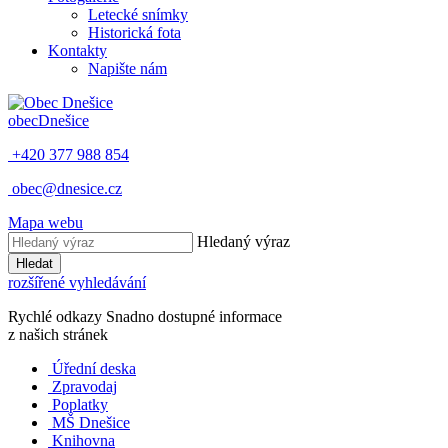
Letecké snímky
Historická fota
Kontakty
Napište nám
obec
Dnešice
+420 377 988 854
obec@dnesice.cz
Mapa webu
Hledaný výraz
Hledat
rozšířené vyhledávání
Rychlé odkazy
Snadno dostupné informace
z našich stránek
Úřední deska
Zpravodaj
Poplatky
MŠ Dnešice
Knihovna