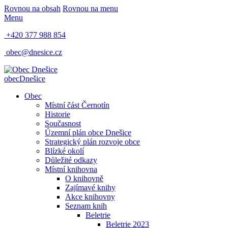
Rovnou na obsah
Rovnou na menu
Menu
+420 377 988 854
obec@dnesice.cz
obec
Dnešice
Obec
Místní část Černotín
Historie
Současnost
Územní plán obce Dnešice
Strategický plán rozvoje obce
Blízké okolí
Důležité odkazy
Místní knihovna
O knihovně
Zajímavé knihy
Akce knihovny
Seznam knih
Beletrie
Beletrie 2023