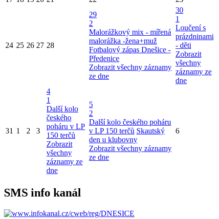
30
29
1
2
Loučení s
Malorážkový mix - mířená
prázdninami
malorážka -žena+muž
24
25
26
27
28
- děti
Fotbalový zápas Dnešice -
Zobrazit
Předenice
všechny
Zobrazit všechny záznamy
záznamy ze
ze dne
dne
4
1
5
Další kolo
2
českého
Další kolo českého poháru
poháru v LP
31
1
2
3
v LP 150 terčů
Skautský
6
150 terčů
den u klubovny
Zobrazit
Zobrazit všechny záznamy
všechny
ze dne
záznamy ze
dne
SMS info kanál