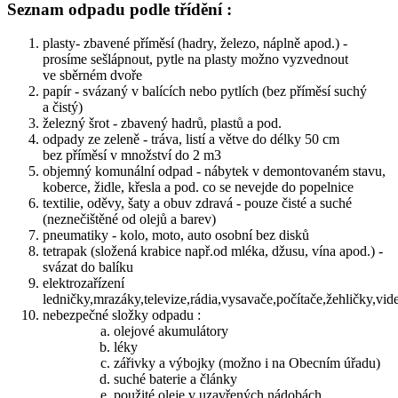
Seznam odpadu podle třídění :
plasty- zbavené příměsí (hadry, železo, náplně apod.) -
prosíme sešlápnout, pytle na plasty možno vyzvednout
ve sběrném dvoře
papír - svázaný v balících nebo pytlích (bez příměsí suchý
a čistý)
železný šrot - zbavený hadrů, plastů a pod.
odpady ze zeleně - tráva, listí a větve do délky 50 cm
bez příměsí v množství do 2 m3
objemný komunální odpad - nábytek v demontovaném stavu,
koberce, židle, křesla a pod. co se nevejde do popelnice
textilie, oděvy, šaty a obuv zdravá - pouze čisté a suché
(neznečištěné od olejů a barev)
pneumatiky - kolo, moto, auto osobní bez disků
tetrapak (složená krabice např.od mléka, džusu, vína apod.) -
svázat do balíku
elektrozařízení
ledničky,mrazáky,televize,rádia,vysavače,počítače,žehličky,vid
nebezpečné složky odpadu :
olejové akumulátory
léky
zářivky a výbojky (možno i na Obecním úřadu)
suché baterie a články
použité oleje v uzavřených nádobách