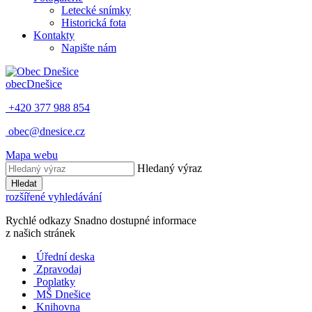
Letecké snímky
Historická fota
Kontakty
Napište nám
obec
Dnešice
+420 377 988 854
obec@dnesice.cz
Mapa webu
Hledaný výraz
Hledat
rozšířené vyhledávání
Rychlé odkazy
Snadno dostupné informace
z našich stránek
Úřední deska
Zpravodaj
Poplatky
MŠ Dnešice
Knihovna