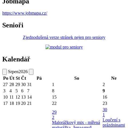
Jobmapa
https://www.jobmapa.cz/
Senioři
Zjednodušená verze stránek nejen pro seniory
Kalendář
Srpen
2026
Po
Út
St
Čt
Pá
So
Ne
27
28
29
30
31
1
2
3
4
5
6
7
8
9
10
11
12
13
14
15
16
17
18
19
20
21
22
23
30
29
1
2
Loučení s
Malorážkový mix - mířená
prázdninami
malorážka -žena+muž