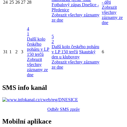
24
25
26
27
28
- děti
Fotbalový zápas Dnešice -
Zobrazit
Předenice
všechny
Zobrazit všechny záznamy
záznamy ze
ze dne
dne
4
1
5
Další kolo
2
českého
Další kolo českého poháru
poháru v LP
31
1
2
3
v LP 150 terčů
Skautský
6
150 terčů
den u klubovny
Zobrazit
Zobrazit všechny záznamy
všechny
ze dne
záznamy ze
dne
SMS info kanál
Odběr SMS zpráv
Mobilní aplikace