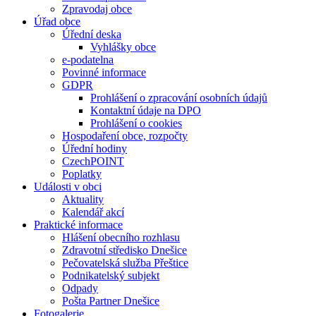
Zpravodaj obce
Úřad obce
Úřední deska
Vyhlášky obce
e-podatelna
Povinné informace
GDPR
Prohlášení o zpracování osobních údajů
Kontaktní údaje na DPO
Prohlášení o cookies
Hospodaření obce, rozpočty
Úřední hodiny
CzechPOINT
Poplatky
Události v obci
Aktuality
Kalendář akcí
Praktické informace
Hlášení obecního rozhlasu
Zdravotní středisko Dnešice
Pečovatelská služba Přeštice
Podnikatelský subjekt
Odpady
Pošta Partner Dnešice
Fotogalerie