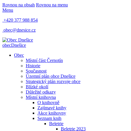
Rovnou na obsah
Rovnou na menu
Menu
+420 377 988 854
obec@dnesice.cz
obec
Dnešice
Obec
Místní část Černotín
Historie
Současnost
Územní plán obce Dnešice
Strategický plán rozvoje obce
Blízké okolí
Důležité odkazy
Místní knihovna
O knihovně
Zajímavé knihy
Akce knihovny
Seznam knih
Beletrie
Beletrie 2023