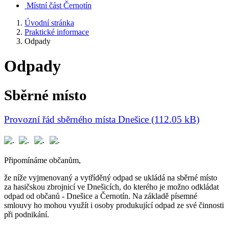
Místní část Černotín
Úvodní stránka
Praktické informace
Odpady
Odpady
Sběrné místo
Provozní řád sběrného místa Dnešice (112.05 kB)
Připomínáme občanům,
že níže vyjmenovaný a vytříděný odpad se ukládá na sběrné místo
za hasičskou zbrojnicí ve Dnešicích, do kterého je možno odkládat
odpad od občanů - Dnešice a Černotín. Na základě písemné
smlouvy ho mohou využít i osoby produkující odpad ze své činnosti
při podnikání.