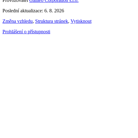
Provozovatel
Galileo Corporation s.r.o.
Poslední aktualizace: 6. 8. 2026
Změna vzhledu
,
Struktura stránek
,
Vytisknout
Prohlášení o přístupnosti