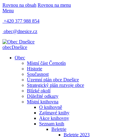
Rovnou na obsah
Rovnou na menu
Menu
+420 377 988 854
obec@dnesice.cz
obec
Dnešice
Obec
Místní část Černotín
Historie
Současnost
Územní plán obce Dnešice
Strategický plán rozvoje obce
Blízké okolí
Důležité odkazy
Místní knihovna
O knihovně
Zajímavé knihy
Akce knihovny
Seznam knih
Beletrie
Beletrie 2023