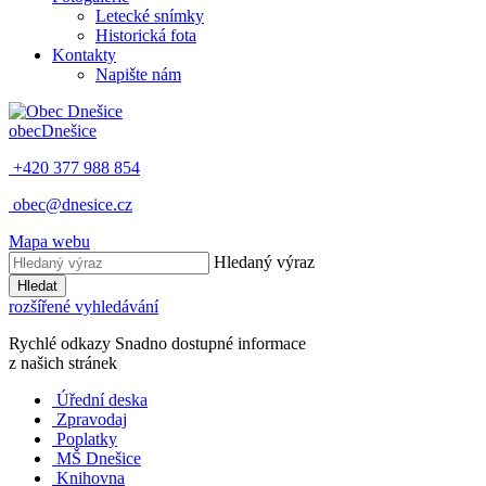
Letecké snímky
Historická fota
Kontakty
Napište nám
obec
Dnešice
+420 377 988 854
obec@dnesice.cz
Mapa webu
Hledaný výraz
Hledat
rozšířené vyhledávání
Rychlé odkazy
Snadno dostupné informace
z našich stránek
Úřední deska
Zpravodaj
Poplatky
MŠ Dnešice
Knihovna