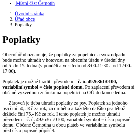
Místní část Černotín
Úvodní stránka
Úřad obce
Poplatky
Poplatky
Obecní úřad oznamuje, že poplatky za popelnice a svoz odpadu
bude možno uhradit v hotovosti na obecním úřadu v úřední dny
od 5. do 15. ledna (v pondělí a ve středu od 8:00-11:30 a od 12:00-
17:00).
Poplatek je možné hradit i převodem –
č. ú. 4926361/0100,
variabilní symbol = číslo popisné domu.
Po zaplacení převodem si
občané vyzvednou známku na popelnici na OÚ do konce ledna.
Zároveň je třeba uhradit poplatky za psy. Poplatek za jednoho
psa činí 50,- Kč za rok, za druhého a každého dalšího psa téhož
držitele činí 75,- Kč za rok. I tento poplatek je možno uhradit
převodem – č. ú. 4926361/0100, variabilní symbol = číslo popisné
domu. Občané Černotína u obou plateb ve variabilním symbolu
před číslo popisné připíší 9.