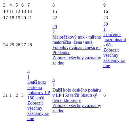
3
4
5
6
7
8
9
10
11
12
13
14
15
16
17
18
19
20
21
22
23
30
29
1
2
Loučení s
Malorážkový mix - mířená
prázdninami
malorážka -žena+muž
24
25
26
27
28
- děti
Fotbalový zápas Dnešice -
Zobrazit
Předenice
všechny
Zobrazit všechny záznamy
záznamy ze
ze dne
dne
4
1
5
Další kolo
2
českého
Další kolo českého poháru
poháru v LP
31
1
2
3
v LP 150 terčů
Skautský
6
150 terčů
den u klubovny
Zobrazit
Zobrazit všechny záznamy
všechny
ze dne
záznamy ze
dne