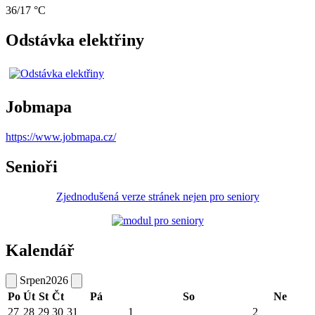
36/17 °C
Odstávka elektřiny
Jobmapa
https://www.jobmapa.cz/
Senioři
Zjednodušená verze stránek nejen pro seniory
Kalendář
Srpen
2026
Po
Út
St
Čt
Pá
So
Ne
27
28
29
30
31
1
2