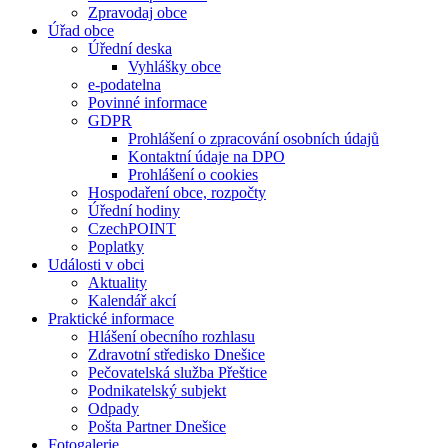
Zpravodaj obce
Úřad obce
Úřední deska
Vyhlášky obce
e-podatelna
Povinné informace
GDPR
Prohlášení o zpracování osobních údajů
Kontaktní údaje na DPO
Prohlášení o cookies
Hospodaření obce, rozpočty
Úřední hodiny
CzechPOINT
Poplatky
Události v obci
Aktuality
Kalendář akcí
Praktické informace
Hlášení obecního rozhlasu
Zdravotní středisko Dnešice
Pečovatelská služba Přeštice
Podnikatelský subjekt
Odpady
Pošta Partner Dnešice
Fotogalerie