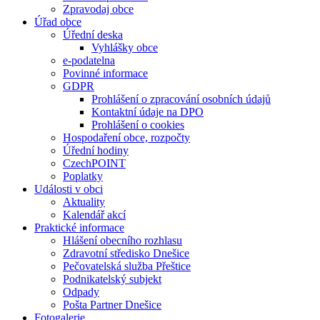
Zpravodaj obce
Úřad obce
Úřední deska
Vyhlášky obce
e-podatelna
Povinné informace
GDPR
Prohlášení o zpracování osobních údajů
Kontaktní údaje na DPO
Prohlášení o cookies
Hospodaření obce, rozpočty
Úřední hodiny
CzechPOINT
Poplatky
Události v obci
Aktuality
Kalendář akcí
Praktické informace
Hlášení obecního rozhlasu
Zdravotní středisko Dnešice
Pečovatelská služba Přeštice
Podnikatelský subjekt
Odpady
Pošta Partner Dnešice
Fotogalerie