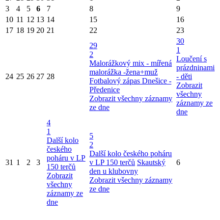
3
4
5
6
7
8
9
10
11
12
13
14
15
16
17
18
19
20
21
22
23
30
29
1
2
Loučení s
Malorážkový mix - mířená
prázdninami
malorážka -žena+muž
24
25
26
27
28
- děti
Fotbalový zápas Dnešice -
Zobrazit
Předenice
všechny
Zobrazit všechny záznamy
záznamy ze
ze dne
dne
4
1
5
Další kolo
2
českého
Další kolo českého poháru
poháru v LP
31
1
2
3
v LP 150 terčů
Skautský
6
150 terčů
den u klubovny
Zobrazit
Zobrazit všechny záznamy
všechny
ze dne
záznamy ze
dne