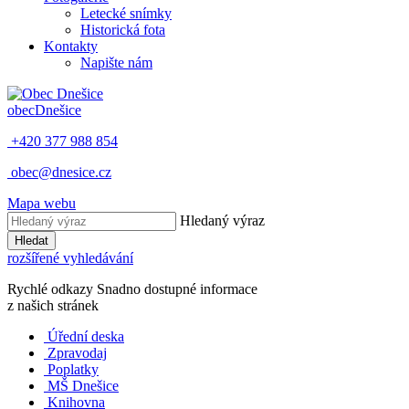
Letecké snímky
Historická fota
Kontakty
Napište nám
obec
Dnešice
+420 377 988 854
obec@dnesice.cz
Mapa webu
Hledaný výraz
Hledat
rozšířené vyhledávání
Rychlé odkazy
Snadno dostupné informace
z našich stránek
Úřední deska
Zpravodaj
Poplatky
MŠ Dnešice
Knihovna