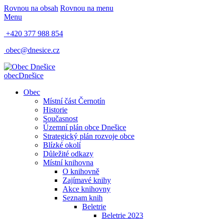
Rovnou na obsah
Rovnou na menu
Menu
+420 377 988 854
obec@dnesice.cz
obec
Dnešice
Obec
Místní část Černotín
Historie
Současnost
Územní plán obce Dnešice
Strategický plán rozvoje obce
Blízké okolí
Důležité odkazy
Místní knihovna
O knihovně
Zajímavé knihy
Akce knihovny
Seznam knih
Beletrie
Beletrie 2023