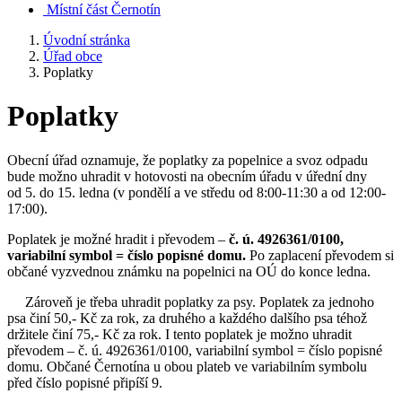
Místní část Černotín
Úvodní stránka
Úřad obce
Poplatky
Poplatky
Obecní úřad oznamuje, že poplatky za popelnice a svoz odpadu
bude možno uhradit v hotovosti na obecním úřadu v úřední dny
od 5. do 15. ledna (v pondělí a ve středu od 8:00-11:30 a od 12:00-
17:00).
Poplatek je možné hradit i převodem –
č. ú. 4926361/0100,
variabilní symbol = číslo popisné domu.
Po zaplacení převodem si
občané vyzvednou známku na popelnici na OÚ do konce ledna.
Zároveň je třeba uhradit poplatky za psy. Poplatek za jednoho
psa činí 50,- Kč za rok, za druhého a každého dalšího psa téhož
držitele činí 75,- Kč za rok. I tento poplatek je možno uhradit
převodem – č. ú. 4926361/0100, variabilní symbol = číslo popisné
domu. Občané Černotína u obou plateb ve variabilním symbolu
před číslo popisné připíší 9.