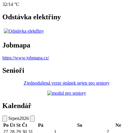
32/14 °C
Odstávka elektřiny
Jobmapa
https://www.jobmapa.cz/
Senioři
Zjednodušená verze stránek nejen pro seniory
Kalendář
Srpen
2026
Po
Út
St
Čt
Pá
So
Ne
27
28
29
30
31
1
2