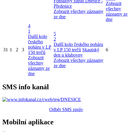
Fotbalový zápas Dnešice -
Zobrazit
Předenice
všechny
Zobrazit všechny záznamy
záznamy ze
ze dne
dne
4
1
5
Další kolo
2
českého
Další kolo českého poháru
poháru v LP
31
1
2
3
v LP 150 terčů
Skautský
6
150 terčů
den u klubovny
Zobrazit
Zobrazit všechny záznamy
všechny
ze dne
záznamy ze
dne
SMS info kanál
Odběr SMS zpráv
Mobilní aplikace