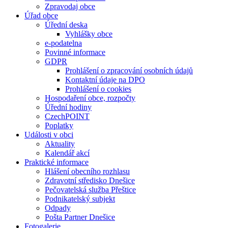
Zpravodaj obce
Úřad obce
Úřední deska
Vyhlášky obce
e-podatelna
Povinné informace
GDPR
Prohlášení o zpracování osobních údajů
Kontaktní údaje na DPO
Prohlášení o cookies
Hospodaření obce, rozpočty
Úřední hodiny
CzechPOINT
Poplatky
Události v obci
Aktuality
Kalendář akcí
Praktické informace
Hlášení obecního rozhlasu
Zdravotní středisko Dnešice
Pečovatelská služba Přeštice
Podnikatelský subjekt
Odpady
Pošta Partner Dnešice
Fotogalerie