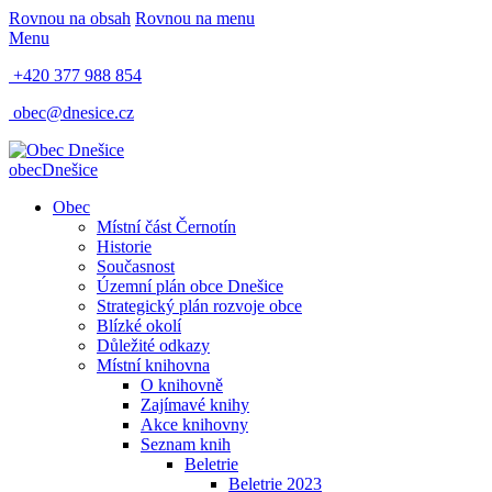
Rovnou na obsah
Rovnou na menu
Menu
+420 377 988 854
obec@dnesice.cz
obec
Dnešice
Obec
Místní část Černotín
Historie
Současnost
Územní plán obce Dnešice
Strategický plán rozvoje obce
Blízké okolí
Důležité odkazy
Místní knihovna
O knihovně
Zajímavé knihy
Akce knihovny
Seznam knih
Beletrie
Beletrie 2023