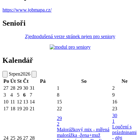
https://www.jobmapa.cz/
Senioři
Zjednodušená verze stránek nejen pro seniory
Kalendář
Srpen
2026
Po
Út
St
Čt
Pá
So
Ne
27
28
29
30
31
1
2
3
4
5
6
7
8
9
10
11
12
13
14
15
16
17
18
19
20
21
22
23
30
29
1
2
Loučení s
Malorážkový mix - mířená
prázdninami
malorážka -žena+muž
24
25
26
27
28
- děti