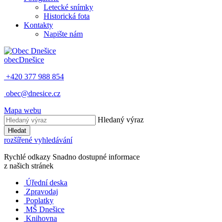
Letecké snímky
Historická fota
Kontakty
Napište nám
obec
Dnešice
+420 377 988 854
obec@dnesice.cz
Mapa webu
Hledaný výraz
Hledat
rozšířené vyhledávání
Rychlé odkazy
Snadno dostupné informace
z našich stránek
Úřední deska
Zpravodaj
Poplatky
MŠ Dnešice
Knihovna