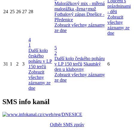
Loučení s
Malorážkový mix - mířená
prázdninami
malorážka -žena+muž
24
25
26
27
28
- děti
Fotbalový zápas Dnešice -
Zobrazit
Předenice
všechny
Zobrazit všechny záznamy
záznamy ze
ze dne
dne
4
1
5
Další kolo
2
českého
Další kolo českého poháru
poháru v LP
31
1
2
3
v LP 150 terčů
Skautský
6
150 terčů
den u klubovny
Zobrazit
Zobrazit všechny záznamy
všechny
ze dne
záznamy ze
dne
SMS info kanál
Odběr SMS zpráv