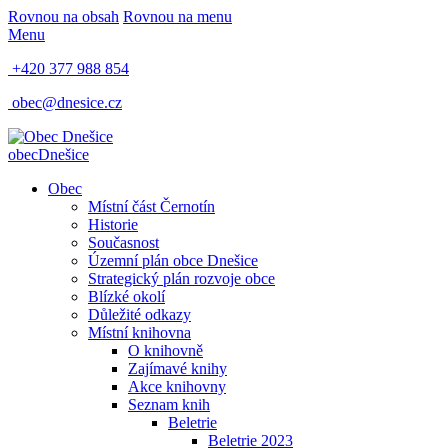
Rovnou na obsah
Rovnou na menu
Menu
+420 377 988 854
obec@dnesice.cz
obec
Dnešice
Obec
Místní část Černotín
Historie
Současnost
Územní plán obce Dnešice
Strategický plán rozvoje obce
Blízké okolí
Důležité odkazy
Místní knihovna
O knihovně
Zajímavé knihy
Akce knihovny
Seznam knih
Beletrie
Beletrie 2023