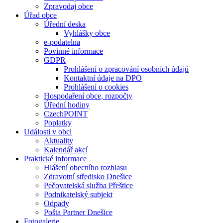
Zpravodaj obce
Úřad obce
Úřední deska
Vyhlášky obce
e-podatelna
Povinné informace
GDPR
Prohlášení o zpracování osobních údajů
Kontaktní údaje na DPO
Prohlášení o cookies
Hospodaření obce, rozpočty
Úřední hodiny
CzechPOINT
Poplatky
Události v obci
Aktuality
Kalendář akcí
Praktické informace
Hlášení obecního rozhlasu
Zdravotní středisko Dnešice
Pečovatelská služba Přeštice
Podnikatelský subjekt
Odpady
Pošta Partner Dnešice
Fotogalerie