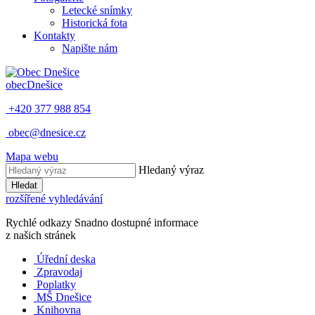
Letecké snímky
Historická fota
Kontakty
Napište nám
obec
Dnešice
+420 377 988 854
obec@dnesice.cz
Mapa webu
Hledaný výraz
Hledat
rozšířené vyhledávání
Rychlé odkazy
Snadno dostupné informace
z našich stránek
Úřední deska
Zpravodaj
Poplatky
MŠ Dnešice
Knihovna