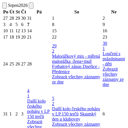
Srpen
2026
Po
Út
St
Čt
Pá
So
Ne
27
28
29
30
31
1
2
3
4
5
6
7
8
9
10
11
12
13
14
15
16
17
18
19
20
21
22
23
30
29
1
2
Loučení s
Malorážkový mix - mířená
prázdninami
malorážka -žena+muž
24
25
26
27
28
- děti
Fotbalový zápas Dnešice -
Zobrazit
Předenice
všechny
Zobrazit všechny záznamy
záznamy ze
ze dne
dne
4
1
5
Další kolo
2
českého
Další kolo českého poháru
poháru v LP
31
1
2
3
v LP 150 terčů
Skautský
6
150 terčů
den u klubovny
Zobrazit
Zobrazit všechny záznamy
všechny