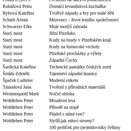
Rubášová Petra
Domácí levandulová kuchařka
Rybová Kateřina
Tvořivé nápady a hry pro malé děti
Schieb Armin
Mravenci – život lesního společenství
Schwarzer Elke
Moje motýlí zahrada
Starý most
Jižní Plzeňsko
Starý most
Kudy na hrady v Plzeňském kraji
Starý most
Kudy na šumavské vrcholy
Starý most
Plzeňské procházky a výlety
Starý most
Západní Čechy
Šardická Kateřina
Technické památky českých zemí
Šmída Zdeněk
Tajemství západní hranice
Špaček Ladislav
Moderní etiketa
Talandová Jana
Tvoření z přírodních materiálů
Westmoquettl Mark
Noční obloha
Wohlleben Peter
Moudrost lesa
Wohlleben Peter
Přírodě na stopě
Wohlleben Peter
Půjdeš s námi ven?
Wohlleben Peter
Slyšíš,jak mluví stromy?
100 perliček pro (ne)milovníky češtiny