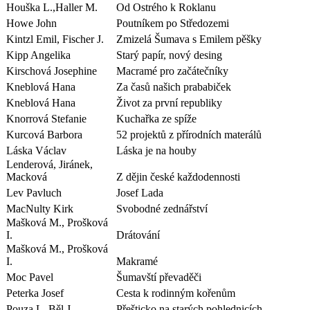
Houška L.,Haller M.
Od Ostrého k Roklanu
Howe John
Poutníkem po Středozemi
Kintzl Emil, Fischer J.
Zmizelá Šumava s Emilem pěšky
Kipp Angelika
Starý papír, nový desing
Kirschová Josephine
Macramé pro začátečníky
Kneblová Hana
Za časů našich prababiček
Kneblová Hana
Život za první republiky
Knorrová Stefanie
Kuchařka ze spíže
Kurcová Barbora
52 projektů z přírodních materálů
Láska Václav
Láska je na houby
Lenderová, Jiránek,
Macková
Z dějin české každodennosti
Lev Pavluch
Josef Lada
MacNulty Kirk
Svobodné zednářství
Mašková M., Prošková
I.
Drátování
Mašková M., Prošková
I.
Makramé
Moc Pavel
Šumavští převaděči
Peterka Josef
Cesta k rodinným kořenům
Pouza L.,Běl J.
Přešticko na starých pohlednicích