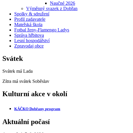
Naučné 2026
Výměnný svazek z Dobřan
Spolky & sdružení
Profil zadavatele
Mateřská škola
Fotbal ženy-Flamengo Ladys
Správa hřbitova
Lesní hospodářství
Zpravodaj obce
Svátek
Svátek má
Lada
Zítra má svátek
Soběslav
Kulturní akce v okolí
KÁČKO Dobřany
program
Aktuální počasí