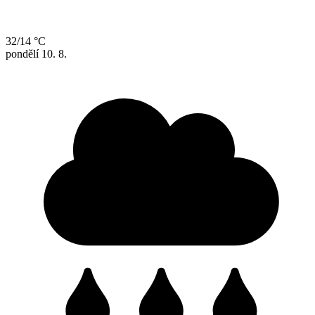
32/14 °C
pondělí
10. 8.