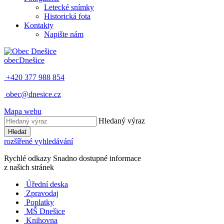
Letecké snímky
Historická fota
Kontakty
Napište nám
obec
Dnešice
+420 377 988 854
obec@dnesice.cz
Mapa webu
Hledaný výraz
Hledat
rozšířené vyhledávání
Rychlé odkazy
Snadno dostupné informace
z našich stránek
Úřední deska
Zpravodaj
Poplatky
MŠ Dnešice
Knihovna