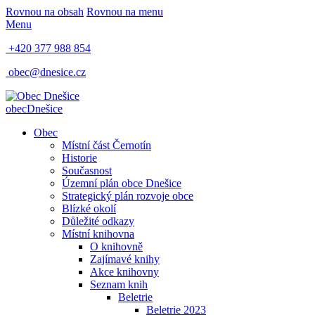
Rovnou na obsah
Rovnou na menu
Menu
+420 377 988 854
obec@dnesice.cz
obec
Dnešice
Obec
Místní část Černotín
Historie
Současnost
Územní plán obce Dnešice
Strategický plán rozvoje obce
Blízké okolí
Důležité odkazy
Místní knihovna
O knihovně
Zajímavé knihy
Akce knihovny
Seznam knih
Beletrie
Beletrie 2023