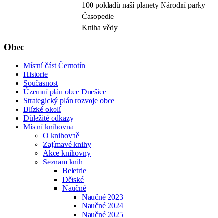
100 pokladů naší planety Národní parky
Časopedie
Kniha vědy
Obec
Místní část Černotín
Historie
Současnost
Územní plán obce Dnešice
Strategický plán rozvoje obce
Blízké okolí
Důležité odkazy
Místní knihovna
O knihovně
Zajímavé knihy
Akce knihovny
Seznam knih
Beletrie
Dětské
Naučné
Naučné 2023
Naučné 2024
Naučné 2025