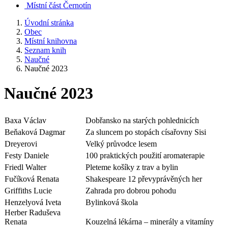
Místní část Černotín
Úvodní stránka
Obec
Místní knihovna
Seznam knih
Naučné
Naučné 2023
Naučné 2023
Baxa Václav
Dobřansko na starých pohlednicích
Beňaková Dagmar
Za sluncem po stopách císařovny Sisi
Dreyerovi
Velký průvodce lesem
Festy Daniele
100 praktických použití aromaterapie
Friedl Walter
Pleteme košíky z trav a bylin
Fučíková Renata
Shakespeare 12 převyprávěných her
Griffiths Lucie
Zahrada pro dobrou pohodu
Henzelyová Iveta
Bylinková škola
Herber Raduševa
Renata
Kouzelná lékárna – minerály a vitamíny