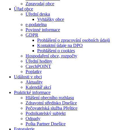
Zpravodaj obce
Úřad obce
Úřední deska
Vyhlášky obce
e-podatelna
Povinné informace
GDPR
Prohlášení o zpracování osobních údajů
Kontaktní údaje na DPO
Prohlášení o cookies
Hospodaření obce, rozpočty
Úřední hodiny
CzechPOINT
Poplatky
Události v obci
Aktuality
Kalendář akcí
Praktické informace
Hlášení obecního rozhlasu
Zdravotní středisko Dnešice
Pečovatelská služba Přeštice
Podnikatelský subjekt
Odpady
Pošta Partner Dnešice
Fotogalerie