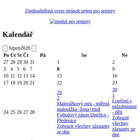
Zjednodušená verze stránek nejen pro seniory
Kalendář
Srpen
2026
Po
Út
St
Čt
Pá
So
Ne
27
28
29
30
31
1
2
3
4
5
6
7
8
9
10
11
12
13
14
15
16
17
18
19
20
21
22
23
30
29
1
2
Loučení s
Malorážkový mix - mířená
prázdninami
malorážka -žena+muž
24
25
26
27
28
- děti
Fotbalový zápas Dnešice -
Zobrazit
Předenice
všechny
Zobrazit všechny záznamy
záznamy ze
ze dne
dne