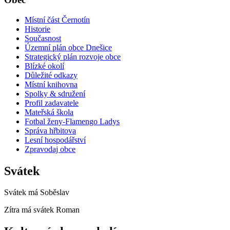
Místní část Černotín
Historie
Současnost
Územní plán obce Dnešice
Strategický plán rozvoje obce
Blízké okolí
Důležité odkazy
Místní knihovna
Spolky & sdružení
Profil zadavatele
Mateřská škola
Fotbal ženy-Flamengo Ladys
Správa hřbitova
Lesní hospodářství
Zpravodaj obce
Svátek
Svátek má
Soběslav
Zítra má svátek
Roman