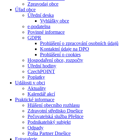
Zpravodaj obce
Úřad obce
Úřední deska
Vyhlášky obce
e-podatelna
Povinné informace
GDPR
Prohlášení o zpracování osobních údajů
Kontaktní údaje na DPO
Prohlášení o cookies
Hospodaření obce, rozpočty
Úřední hodiny
CzechPOINT
Poplatky
Události v obci
Aktuality
Kalendář akcí
Praktické informace
Hlášení obecního rozhlasu
Zdravotní středisko Dnešice
Pečovatelská služba Přeštice
Podnikatelský subjekt
Odpady
Pošta Partner Dnešice
Fotogalerie