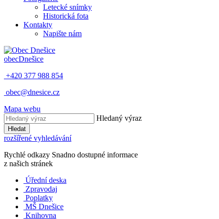
Letecké snímky
Historická fota
Kontakty
Napište nám
obec
Dnešice
+420 377 988 854
obec@dnesice.cz
Mapa webu
Hledaný výraz
Hledat
rozšířené vyhledávání
Rychlé odkazy
Snadno dostupné informace
z našich stránek
Úřední deska
Zpravodaj
Poplatky
MŠ Dnešice
Knihovna