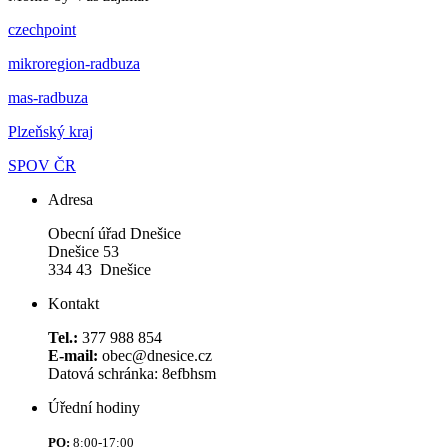
czechpoint
mikroregion-radbuza
mas-radbuza
Plzeňský kraj
SPOV ČR
Adresa
Obecní úřad Dnešice
Dnešice 53
334 43 Dnešice
Kontakt
Tel.:
377 988 854
E-mail:
obec@dnesice.cz
Datová schránka: 8efbhsm
Úřední hodiny
PO:
8:00-17:00