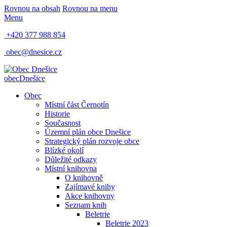
Rovnou na obsah
Rovnou na menu
Menu
+420 377 988 854
obec@dnesice.cz
obec
Dnešice
Obec
Místní část Černotín
Historie
Současnost
Územní plán obce Dnešice
Strategický plán rozvoje obce
Blízké okolí
Důležité odkazy
Místní knihovna
O knihovně
Zajímavé knihy
Akce knihovny
Seznam knih
Beletrie
Beletrie 2023