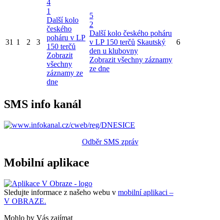
4
1
5
Další kolo
2
českého
Další kolo českého poháru
poháru v LP
31
1
2
3
v LP 150 terčů
Skautský
6
150 terčů
den u klubovny
Zobrazit
Zobrazit všechny záznamy
všechny
ze dne
záznamy ze
dne
SMS info kanál
Odběr SMS zpráv
Mobilní aplikace
Sledujte informace z našeho webu v
mobilní aplikaci –
V OBRAZE.
Mohlo by Vás zajímat