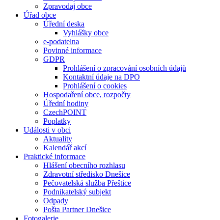
Zpravodaj obce
Úřad obce
Úřední deska
Vyhlášky obce
e-podatelna
Povinné informace
GDPR
Prohlášení o zpracování osobních údajů
Kontaktní údaje na DPO
Prohlášení o cookies
Hospodaření obce, rozpočty
Úřední hodiny
CzechPOINT
Poplatky
Události v obci
Aktuality
Kalendář akcí
Praktické informace
Hlášení obecního rozhlasu
Zdravotní středisko Dnešice
Pečovatelská služba Přeštice
Podnikatelský subjekt
Odpady
Pošta Partner Dnešice
Fotogalerie