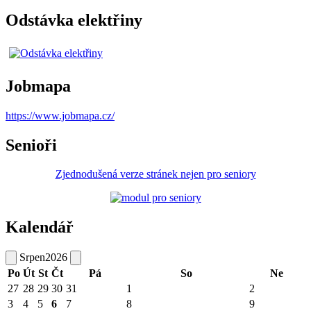
Odstávka elektřiny
Jobmapa
https://www.jobmapa.cz/
Senioři
Zjednodušená verze stránek nejen pro seniory
Kalendář
Srpen
2026
Po
Út
St
Čt
Pá
So
Ne
27
28
29
30
31
1
2
3
4
5
6
7
8
9