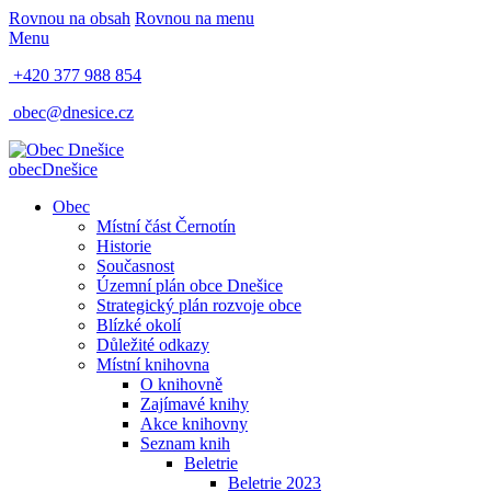
Rovnou na obsah
Rovnou na menu
Menu
+420 377 988 854
obec@dnesice.cz
obec
Dnešice
Obec
Místní část Černotín
Historie
Současnost
Územní plán obce Dnešice
Strategický plán rozvoje obce
Blízké okolí
Důležité odkazy
Místní knihovna
O knihovně
Zajímavé knihy
Akce knihovny
Seznam knih
Beletrie
Beletrie 2023