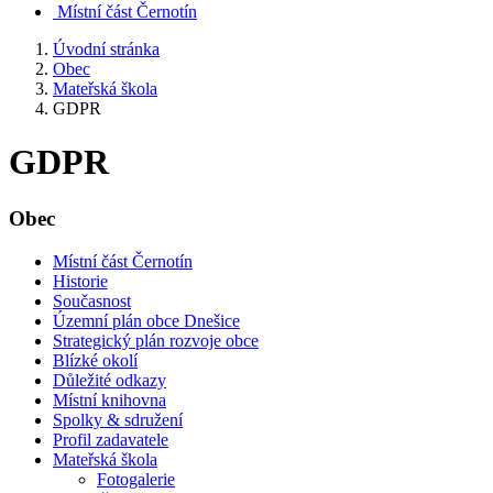
Místní část Černotín
Úvodní stránka
Obec
Mateřská škola
GDPR
GDPR
Obec
Místní část Černotín
Historie
Současnost
Územní plán obce Dnešice
Strategický plán rozvoje obce
Blízké okolí
Důležité odkazy
Místní knihovna
Spolky & sdružení
Profil zadavatele
Mateřská škola
Fotogalerie