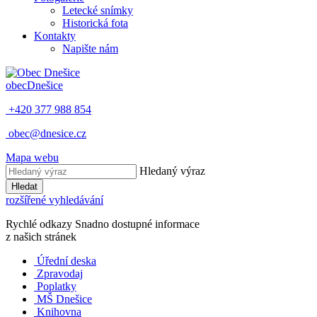
Letecké snímky
Historická fota
Kontakty
Napište nám
obec
Dnešice
+420 377 988 854
obec@dnesice.cz
Mapa webu
Hledaný výraz
Hledat
rozšířené vyhledávání
Rychlé odkazy
Snadno dostupné informace
z našich stránek
Úřední deska
Zpravodaj
Poplatky
MŠ Dnešice
Knihovna