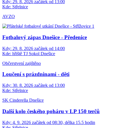
Kdy:
29. 8. 2026 začátek od 13:00
Kde:
Střelnice
AVZO
Fotbalový zápas Dnešice - Předenice
Kdy:
29. 8. 2026 začátek od 14:00
Kde:
hřiště TJ Sokol Dnešice
Občerstvení zajištěno
Loučení s prázdninami - děti
Kdy:
30. 8. 2026 začátek od 13:00
Kde:
Střelnice
SK Cinderella Dnešice
Další kolo českého poháru v LP 150 terčů
Kdy:
4. 9. 2026 začátek od 08:30, délka 15.5 hodin
Kde:
Střelnice