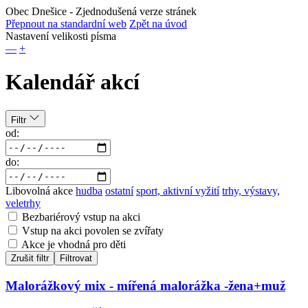
Obec Dnešice
- Zjednodušená verze stránek
Přepnout na standardní web
Zpět na úvod
Nastavení velikosti písma
—
+
Kalendář akcí
Filtr
od:
do:
Libovolná akce
hudba
ostatní
sport, aktivní vyžití
trhy, výstavy,
veletrhy
Bezbariérový vstup na akci
Vstup na akci povolen se zvířaty
Akce je vhodná pro děti
Zrušit filtr
Filtrovat
Malorážkový mix - mířená malorážka -žena+muž