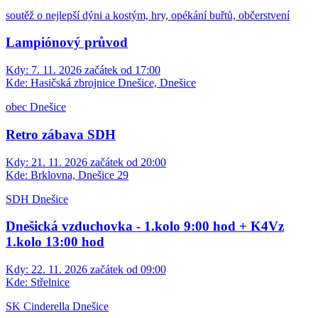
soutěž o nejlepší dýni a kostým, hry, opékání buřtů, občerstvení
Lampiónový průvod
Kdy:
7. 11. 2026 začátek od 17:00
Kde:
Hasičská zbrojnice Dnešice, Dnešice
obec Dnešice
Retro zábava SDH
Kdy:
21. 11. 2026 začátek od 20:00
Kde:
Brklovna, Dnešice 29
SDH Dnešice
Dnešická vzduchovka - 1.kolo 9:00 hod + K4Vz
1.kolo 13:00 hod
Kdy:
22. 11. 2026 začátek od 09:00
Kde:
Střelnice
SK Cinderella Dnešice