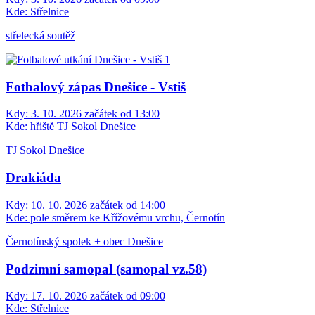
Kde:
Střelnice
střelecká soutěž
Fotbalový zápas Dnešice - Vstiš
Kdy:
3. 10. 2026 začátek od 13:00
Kde:
hřiště TJ Sokol Dnešice
TJ Sokol Dnešice
Drakiáda
Kdy:
10. 10. 2026 začátek od 14:00
Kde:
pole směrem ke Křížovému vrchu, Černotín
Černotínský spolek + obec Dnešice
Podzimní samopal (samopal vz.58)
Kdy:
17. 10. 2026 začátek od 09:00
Kde:
Střelnice