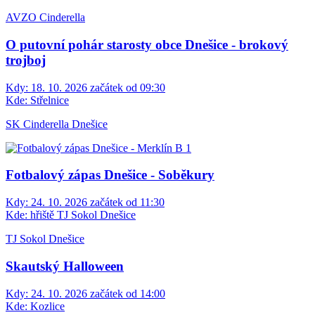
AVZO Cinderella
O putovní pohár starosty obce Dnešice - brokový
trojboj
Kdy:
18. 10. 2026 začátek od 09:30
Kde:
Střelnice
SK Cinderella Dnešice
Fotbalový zápas Dnešice - Soběkury
Kdy:
24. 10. 2026 začátek od 11:30
Kde:
hřiště TJ Sokol Dnešice
TJ Sokol Dnešice
Skautský Halloween
Kdy:
24. 10. 2026 začátek od 14:00
Kde:
Kozlice