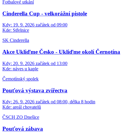
Fotbalové utkání
Cinderella Cup - velkorážní pistole
Kdy:
19. 9. 2026 začátek od 09:00
Kde:
Střelnice
SK Cinderella
Akce Ukliďme Česko - Ukliďme okolí Černotína
Kdy:
20. 9. 2026 začátek od 13:00
Kde:
náves u kaple
Černotínský spolek
Pouťová výstava zvířectva
Kdy:
26. 9. 2026 začátek od 08:00, délka 8 hodin
Kde:
areál chovatelů
ČSCH ZO Dnešice
Pouťová zábava