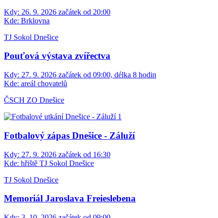
Kdy:
26. 9. 2026 začátek od 20:00
Kde:
Brklovna
TJ Sokol Dnešice
Pouťová výstava zvířectva
Kdy:
27. 9. 2026 začátek od 09:00, délka 8 hodin
Kde:
areál chovatelů
ČSCH ZO Dnešice
Fotbalový zápas Dnešice - Záluží
Kdy:
27. 9. 2026 začátek od 16:30
Kde:
hřiště TJ Sokol Dnešice
TJ Sokol Dnešice
Memoriál Jaroslava Freieslebena
Kdy:
3. 10. 2026 začátek od 09:00