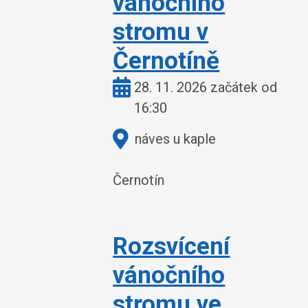
vánočního
stromu v
Černotíně
Kdy:
28. 11. 2026 začátek od
16:30
Kde:
náves u kaple
Černotín
Rozsvícení
vánočního
stromu ve