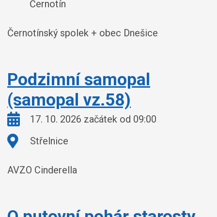
Černotín
Černotínský spolek + obec Dnešice
Podzimní samopal
(samopal vz.58)
Kdy:
17. 10. 2026 začátek od 09:00
Kde:
Střelnice
AVZO Cinderella
O putovní pohár starosty