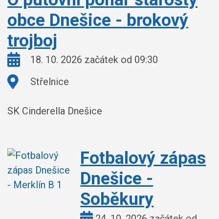
obce Dnešice - brokový
trojboj
Kdy:
18. 10. 2026 začátek od 09:30
Kde:
Střelnice
SK Cinderella Dnešice
Fotbalový zápas
Dnešice -
Soběkury
Kdy:
24. 10. 2026 začátek od