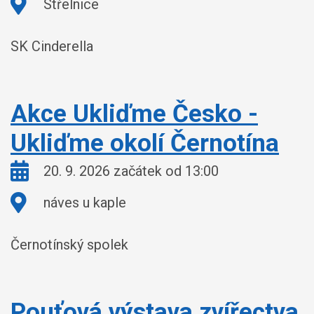
Kde:
Střelnice
SK Cinderella
Akce Ukliďme Česko -
Ukliďme okolí Černotína
Kdy:
20. 9. 2026 začátek od 13:00
Kde:
náves u kaple
Černotínský spolek
Pouťová výstava zvířectva