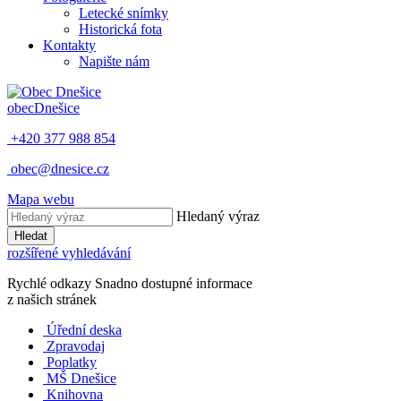
Letecké snímky
Historická fota
Kontakty
Napište nám
obec
Dnešice
+420 377 988 854
obec@dnesice.cz
Mapa webu
Hledaný výraz
Hledat
rozšířené vyhledávání
Rychlé odkazy
Snadno dostupné informace
z našich stránek
Úřední deska
Zpravodaj
Poplatky
MŠ Dnešice
Knihovna