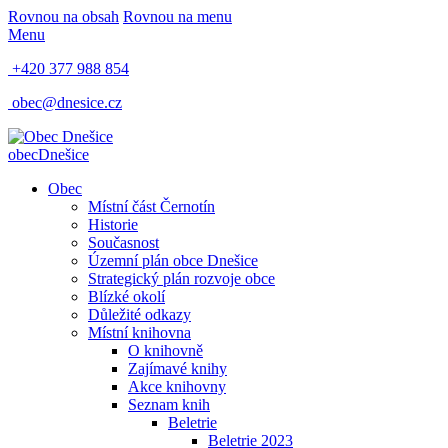
Rovnou na obsah
Rovnou na menu
Menu
+420 377 988 854
obec@dnesice.cz
obec
Dnešice
Obec
Místní část Černotín
Historie
Současnost
Územní plán obce Dnešice
Strategický plán rozvoje obce
Blízké okolí
Důležité odkazy
Místní knihovna
O knihovně
Zajímavé knihy
Akce knihovny
Seznam knih
Beletrie
Beletrie 2023