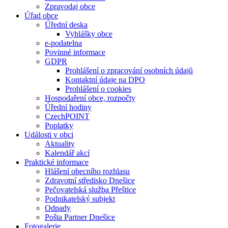
Zpravodaj obce
Úřad obce
Úřední deska
Vyhlášky obce
e-podatelna
Povinné informace
GDPR
Prohlášení o zpracování osobních údajů
Kontaktní údaje na DPO
Prohlášení o cookies
Hospodaření obce, rozpočty
Úřední hodiny
CzechPOINT
Poplatky
Události v obci
Aktuality
Kalendář akcí
Praktické informace
Hlášení obecního rozhlasu
Zdravotní středisko Dnešice
Pečovatelská služba Přeštice
Podnikatelský subjekt
Odpady
Pošta Partner Dnešice
Fotogalerie