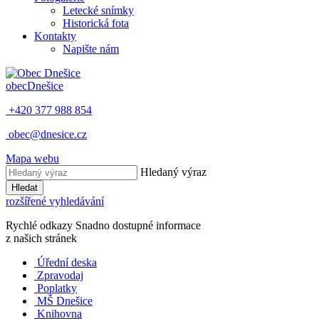
Letecké snímky
Historická fota
Kontakty
Napište nám
obec
Dnešice
+420 377 988 854
obec@dnesice.cz
Mapa webu
Hledaný výraz
Hledat
rozšířené vyhledávání
Rychlé odkazy
Snadno dostupné informace
z našich stránek
Úřední deska
Zpravodaj
Poplatky
MŠ Dnešice
Knihovna