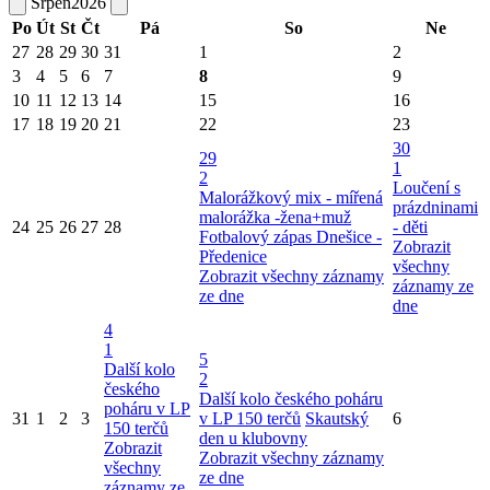
Srpen
2026
Po
Út
St
Čt
Pá
So
Ne
27
28
29
30
31
1
2
3
4
5
6
7
8
9
10
11
12
13
14
15
16
17
18
19
20
21
22
23
30
29
1
2
Loučení s
Malorážkový mix - mířená
prázdninami
malorážka -žena+muž
24
25
26
27
28
- děti
Fotbalový zápas Dnešice -
Zobrazit
Předenice
všechny
Zobrazit všechny záznamy
záznamy ze
ze dne
dne
4
1
5
Další kolo
2
českého
Další kolo českého poháru
poháru v LP
31
1
2
3
v LP 150 terčů
Skautský
6
150 terčů
den u klubovny
Zobrazit
Zobrazit všechny záznamy
všechny
ze dne
záznamy ze