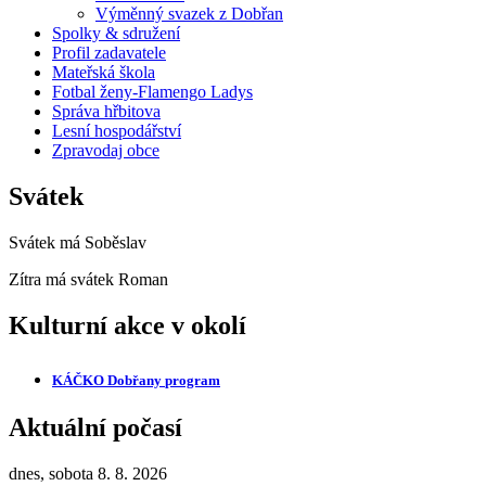
Výměnný svazek z Dobřan
Spolky & sdružení
Profil zadavatele
Mateřská škola
Fotbal ženy-Flamengo Ladys
Správa hřbitova
Lesní hospodářství
Zpravodaj obce
Svátek
Svátek má
Soběslav
Zítra má svátek
Roman
Kulturní akce v okolí
KÁČKO Dobřany
program
Aktuální počasí
dnes, sobota 8. 8. 2026