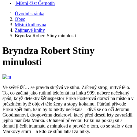
Místní část Černotín
Úvodní stránka
Obec
Místní knihovna
Zajímavé knihy
Bryndza Robert Stíny minulosti
Bryndza Robert Stíny
minulosti
Ve světě lží… se pravda skrývá ve stínu. Zřícený strop, mrtvé tělo.
To, co začíná jako rutinní telefonát na linku 999, nabere nečekaný
spád, když detektiv šéfinspektor Erika Fosterová dorazí na místo a v
prázdném bytě objeví tělo ženy a stopy kokainu. Pátrání přivede
Eriku zpět tam, kam by to nikdy nečekala – dívá se do očí Jeromu
Goodmanovi, drogovému dealerovi, který před deseti lety zavraždil
jejího manžela Marka. Odhalení přivedou Eriku na pokraj sil a
donutí ji čelit traumatu z minulosti a pravdě o tom, co se stalo v den
Markovy smrti – a kdo ze stínu tahal za nitky.