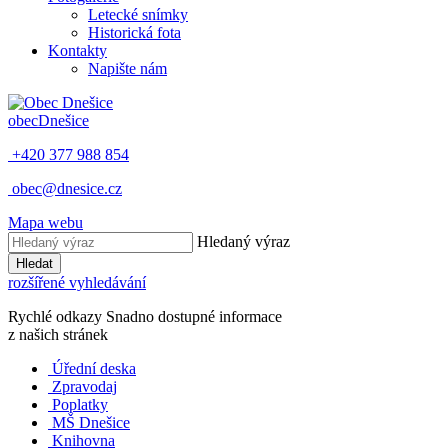
Letecké snímky
Historická fota
Kontakty
Napište nám
obec
Dnešice
+420 377 988 854
obec@dnesice.cz
Mapa webu
Hledaný výraz
Hledat
rozšířené vyhledávání
Rychlé odkazy
Snadno dostupné informace
z našich stránek
Úřední deska
Zpravodaj
Poplatky
MŠ Dnešice
Knihovna