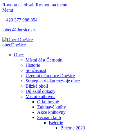
Rovnou na obsah
Rovnou na menu
Menu
+420 377 988 854
obec@dnesice.cz
obec
Dnešice
Obec
Místní část Černotín
Historie
Současnost
Územní plán obce Dnešice
Strategický plán rozvoje obce
Blízké okolí
Důležité odkazy
Místní knihovna
O knihovně
Zajímavé knihy
Akce knihovny
Seznam knih
Beletrie
Beletrie 2023