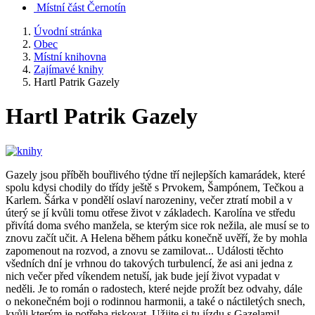
Místní část Černotín
Úvodní stránka
Obec
Místní knihovna
Zajímavé knihy
Hartl Patrik Gazely
Hartl Patrik Gazely
Gazely jsou příběh bouřlivého týdne tří nejlepších kamarádek, které
spolu kdysi chodily do třídy ještě s Prvokem, Šampónem, Tečkou a
Karlem. Šárka v pondělí oslaví narozeniny, večer ztratí mobil a v
úterý se jí kvůli tomu otřese život v základech. Karolína ve středu
přivítá doma svého manžela, se kterým sice rok nežila, ale musí se to
znovu začít učit. A Helena během pátku konečně uvěří, že by mohla
zapomenout na rozvod, a znovu se zamilovat... Události těchto
všedních dní je vrhnou do takových turbulencí, že asi ani jedna z
nich večer před víkendem netuší, jak bude její život vypadat v
neděli. Je to román o radostech, které nejde prožít bez odvahy, dále
o nekonečném boji o rodinnou harmonii, a také o náctiletých snech,
kvůli kterým je potřeba riskovat. Užijte si tu jízdu s Gazelami!