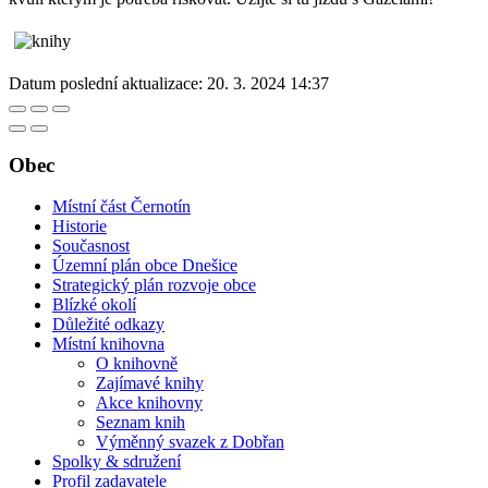
Datum poslední aktualizace:
20. 3. 2024 14:37
Obec
Místní část Černotín
Historie
Současnost
Územní plán obce Dnešice
Strategický plán rozvoje obce
Blízké okolí
Důležité odkazy
Místní knihovna
O knihovně
Zajímavé knihy
Akce knihovny
Seznam knih
Výměnný svazek z Dobřan
Spolky & sdružení
Profil zadavatele