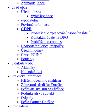
Zpravodaj obce
Úřad obce
Úřední deska
Vyhlášky obce
e-podatelna
Povinné informace
GDPR
Prohlášení o zpracování osobních údajů
Kontaktní údaje na DPO
Prohlášení o cookies
Hospodaření obce, rozpočty
Úřední hodiny
CzechPOINT
Poplatky
Události v obci
Aktuality
Kalendář akcí
Praktické informace
Hlášení obecního rozhlasu
Zdravotní středisko Dnešice
Pečovatelská služba Přeštice
Podnikatelský subjekt
Odpady
Pošta Partner Dnešice
Fotogalerie