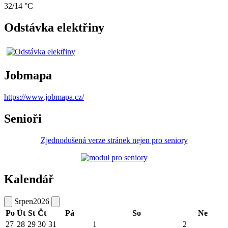
32/14 °C
Odstávka elektřiny
Jobmapa
https://www.jobmapa.cz/
Senioři
Zjednodušená verze stránek nejen pro seniory
Kalendář
Srpen
2026
Po
Út
St
Čt
Pá
So
Ne
27
28
29
30
31
1
2