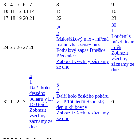
3
4
5
6
7
8
9
10
11
12
13
14
15
16
17
18
19
20
21
22
23
30
29
1
2
Loučení s
Malorážkový mix - mířená
prázdninami
malorážka -žena+muž
24
25
26
27
28
- děti
Fotbalový zápas Dnešice -
Zobrazit
Předenice
všechny
Zobrazit všechny záznamy
záznamy ze
ze dne
dne
4
1
5
Další kolo
2
českého
Další kolo českého poháru
poháru v LP
31
1
2
3
v LP 150 terčů
Skautský
6
150 terčů
den u klubovny
Zobrazit
Zobrazit všechny záznamy
všechny
ze dne
záznamy ze
dne