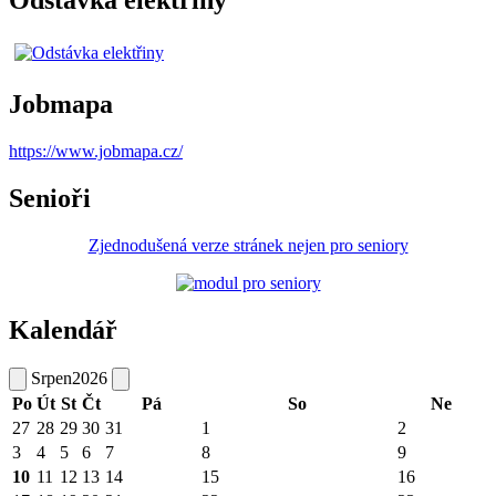
Jobmapa
https://www.jobmapa.cz/
Senioři
Zjednodušená verze stránek nejen pro seniory
Kalendář
Srpen
2026
Po
Út
St
Čt
Pá
So
Ne
27
28
29
30
31
1
2
3
4
5
6
7
8
9
10
11
12
13
14
15
16