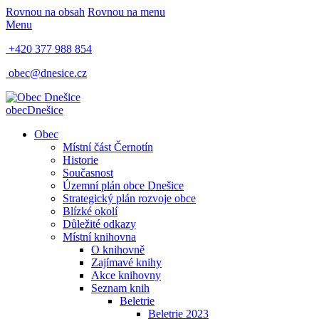
Rovnou na obsah
Rovnou na menu
Menu
+420 377 988 854
obec@dnesice.cz
obec
Dnešice
Obec
Místní část Černotín
Historie
Současnost
Územní plán obce Dnešice
Strategický plán rozvoje obce
Blízké okolí
Důležité odkazy
Místní knihovna
O knihovně
Zajímavé knihy
Akce knihovny
Seznam knih
Beletrie
Beletrie 2023