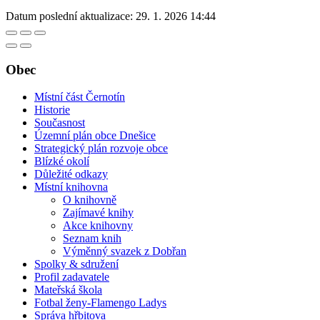
Datum poslední aktualizace:
29. 1. 2026 14:44
Obec
Místní část Černotín
Historie
Současnost
Územní plán obce Dnešice
Strategický plán rozvoje obce
Blízké okolí
Důležité odkazy
Místní knihovna
O knihovně
Zajímavé knihy
Akce knihovny
Seznam knih
Výměnný svazek z Dobřan
Spolky & sdružení
Profil zadavatele
Mateřská škola
Fotbal ženy-Flamengo Ladys
Správa hřbitova