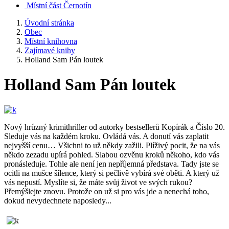
Místní část Černotín
Úvodní stránka
Obec
Místní knihovna
Zajímavé knihy
Holland Sam Pán loutek
Holland Sam Pán loutek
Nový hrůzný krimithriller od autorky bestsellerů Kopírák a Číslo 20.
Sleduje vás na každém kroku. Ovládá vás. A donutí vás zaplatit
nejvyšší cenu… Všichni to už někdy zažili. Plíživý pocit, že na vás
někdo zezadu upírá pohled. Slabou ozvěnu kroků někoho, kdo vás
pronásleduje. Tohle ale není jen nepříjemná představa. Tady jste se
ocitli na mušce šílence, který si pečlivě vybírá své oběti. A který už
vás nepustí. Myslíte si, že máte svůj život ve svých rukou?
Přemýšlejte znovu. Protože on už si pro vás jde a nenechá toho,
dokud nevydechnete naposledy...