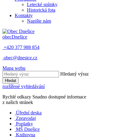
Letecké snímky
Historická fota
Kontakty
Napište nám
obec
Dnešice
+420 377 988 854
obec@dnesice.cz
Mapa webu
Hledaný výraz
Hledat
rozšířené vyhledávání
Rychlé odkazy
Snadno dostupné informace
z našich stránek
Úřední deska
Zpravodaj
Poplatky
MŠ Dnešice
Knihovna