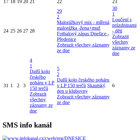
17
18
19
20
21
22
23
30
29
1
2
Loučení s
Malorážkový mix - mířená
prázdninami
malorážka -žena+muž
24
25
26
27
28
- děti
Fotbalový zápas Dnešice -
Zobrazit
Předenice
všechny
Zobrazit všechny záznamy
záznamy ze
ze dne
dne
4
1
5
Další kolo
2
českého
Další kolo českého poháru
poháru v LP
31
1
2
3
v LP 150 terčů
Skautský
6
150 terčů
den u klubovny
Zobrazit
Zobrazit všechny záznamy
všechny
ze dne
záznamy ze
dne
SMS info kanál