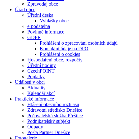
Zpravodaj obce
Úřad obce
Úřední deska
Vyhlášky obce
e-podatelna
Povinné informace
GDPR
Prohlášení o zpracování osobních údajů
Kontaktní údaje na DPO
Prohlášení o cookies
Hospodaření obce, rozpočty
Úřední hodiny
CzechPOINT
Poplatky
Události v obci
Aktuality
Kalendář akcí
Praktické informace
Hlášení obecního rozhlasu
Zdravotní středisko Dnešice
Pečovatelská služba Přeštice
Podnikatelský subjekt
Odpady
Pošta Partner Dnešice
Fotogalerie