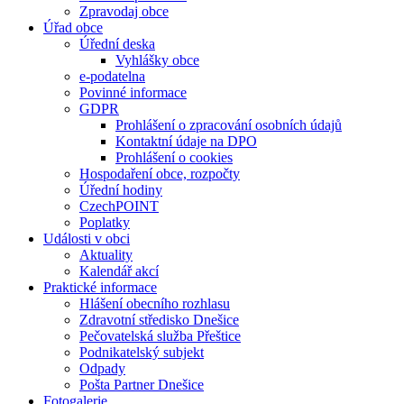
Zpravodaj obce
Úřad obce
Úřední deska
Vyhlášky obce
e-podatelna
Povinné informace
GDPR
Prohlášení o zpracování osobních údajů
Kontaktní údaje na DPO
Prohlášení o cookies
Hospodaření obce, rozpočty
Úřední hodiny
CzechPOINT
Poplatky
Události v obci
Aktuality
Kalendář akcí
Praktické informace
Hlášení obecního rozhlasu
Zdravotní středisko Dnešice
Pečovatelská služba Přeštice
Podnikatelský subjekt
Odpady
Pošta Partner Dnešice
Fotogalerie