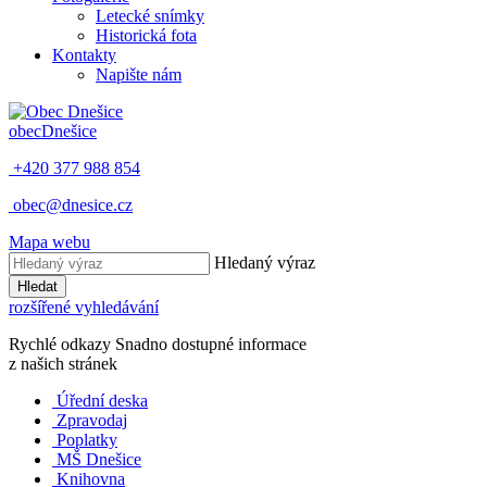
Letecké snímky
Historická fota
Kontakty
Napište nám
obec
Dnešice
+420 377 988 854
obec@dnesice.cz
Mapa webu
Hledaný výraz
Hledat
rozšířené vyhledávání
Rychlé odkazy
Snadno dostupné informace
z našich stránek
Úřední deska
Zpravodaj
Poplatky
MŠ Dnešice
Knihovna