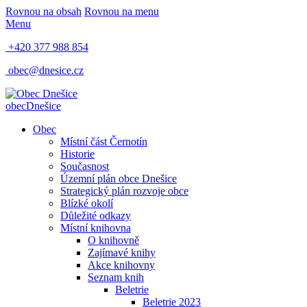
Rovnou na obsah
Rovnou na menu
Menu
+420 377 988 854
obec@dnesice.cz
obec
Dnešice
Obec
Místní část Černotín
Historie
Současnost
Územní plán obce Dnešice
Strategický plán rozvoje obce
Blízké okolí
Důležité odkazy
Místní knihovna
O knihovně
Zajímavé knihy
Akce knihovny
Seznam knih
Beletrie
Beletrie 2023