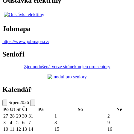
Odstávka elektřiny
Jobmapa
https://www.jobmapa.cz/
Senioři
Zjednodušená verze stránek nejen pro seniory
Kalendář
Srpen
2026
Po
Út
St
Čt
Pá
So
Ne
27
28
29
30
31
1
2
3
4
5
6
7
8
9
10
11
12
13
14
15
16