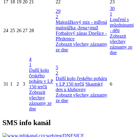
17
18
19
20
21
22
23
30
29
1
2
Loučení s
Malorážkový mix - mířená
prázdninami
malorážka -žena+muž
24
25
26
27
28
- děti
Fotbalový zápas Dnešice -
Zobrazit
Předenice
všechny
Zobrazit všechny záznamy
záznamy ze
ze dne
dne
4
1
5
Další kolo
2
českého
Další kolo českého poháru
poháru v LP
31
1
2
3
v LP 150 terčů
Skautský
6
150 terčů
den u klubovny
Zobrazit
Zobrazit všechny záznamy
všechny
ze dne
záznamy ze
dne
SMS info kanál