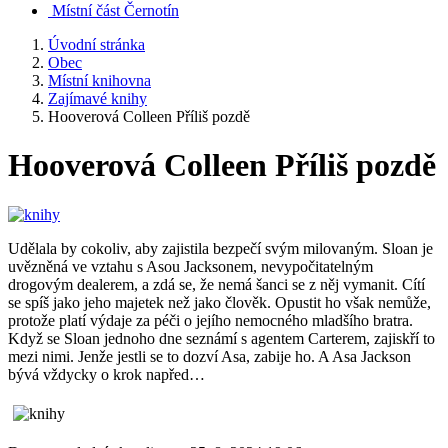
Místní část Černotín
Úvodní stránka
Obec
Místní knihovna
Zajímavé knihy
Hooverová Colleen Příliš pozdě
Hooverová Colleen Příliš pozdě
Udělala by cokoliv, aby zajistila bezpečí svým milovaným. Sloan je
uvězněná ve vztahu s Asou Jacksonem, nevypočitatelným
drogovým dealerem, a zdá se, že nemá šanci se z něj vymanit. Cítí
se spíš jako jeho majetek než jako člověk. Opustit ho však nemůže,
protože platí výdaje za péči o jejího nemocného mladšího bratra.
Když se Sloan jednoho dne seznámí s agentem Carterem, zajiskří to
mezi nimi. Jenže jestli se to dozví Asa, zabije ho. A Asa Jackson
bývá vždycky o krok napřed…