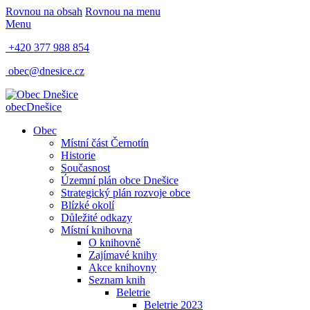
Rovnou na obsah
Rovnou na menu
Menu
+420 377 988 854
obec@dnesice.cz
obec
Dnešice
Obec
Místní část Černotín
Historie
Současnost
Územní plán obce Dnešice
Strategický plán rozvoje obce
Blízké okolí
Důležité odkazy
Místní knihovna
O knihovně
Zajímavé knihy
Akce knihovny
Seznam knih
Beletrie
Beletrie 2023