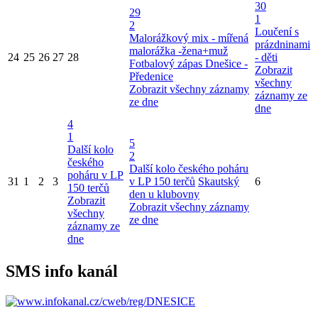
30
29
1
2
Loučení s
Malorážkový mix - mířená
prázdninami
malorážka -žena+muž
24
25
26
27
28
- děti
Fotbalový zápas Dnešice -
Zobrazit
Předenice
všechny
Zobrazit všechny záznamy
záznamy ze
ze dne
dne
4
1
5
Další kolo
2
českého
Další kolo českého poháru
poháru v LP
31
1
2
3
v LP 150 terčů
Skautský
6
150 terčů
den u klubovny
Zobrazit
Zobrazit všechny záznamy
všechny
ze dne
záznamy ze
dne
SMS info kanál