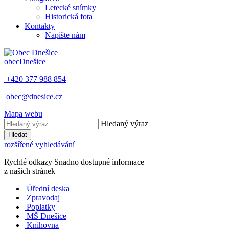
Letecké snímky
Historická fota
Kontakty
Napište nám
obec
Dnešice
+420 377 988 854
obec@dnesice.cz
Mapa webu
Hledaný výraz
Hledat
rozšířené vyhledávání
Rychlé odkazy
Snadno dostupné informace
z našich stránek
Úřední deska
Zpravodaj
Poplatky
MŠ Dnešice
Knihovna