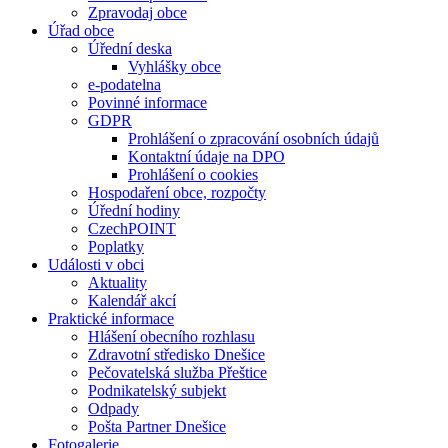
Zpravodaj obce
Úřad obce
Úřední deska
Vyhlášky obce
e-podatelna
Povinné informace
GDPR
Prohlášení o zpracování osobních údajů
Kontaktní údaje na DPO
Prohlášení o cookies
Hospodaření obce, rozpočty
Úřední hodiny
CzechPOINT
Poplatky
Události v obci
Aktuality
Kalendář akcí
Praktické informace
Hlášení obecního rozhlasu
Zdravotní středisko Dnešice
Pečovatelská služba Přeštice
Podnikatelský subjekt
Odpady
Pošta Partner Dnešice
Fotogalerie