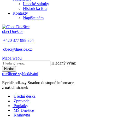
Letecké snímky
Historická fota
Kontakty
Napište nám
obec
Dnešice
+420 377 988 854
obec@dnesice.cz
Mapa webu
Hledaný výraz
Hledat
rozšířené vyhledávání
Rychlé odkazy
Snadno dostupné informace
z našich stránek
Úřední deska
Zpravodaj
Poplatky
MŠ Dnešice
Knihovna