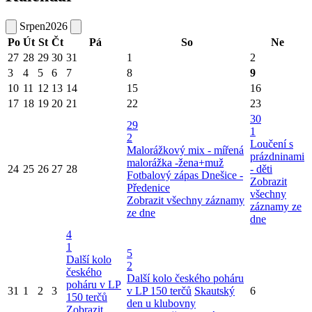
Srpen
2026
Po
Út
St
Čt
Pá
So
Ne
27
28
29
30
31
1
2
3
4
5
6
7
8
9
10
11
12
13
14
15
16
17
18
19
20
21
22
23
30
29
1
2
Loučení s
Malorážkový mix - mířená
prázdninami
malorážka -žena+muž
24
25
26
27
28
- děti
Fotbalový zápas Dnešice -
Zobrazit
Předenice
všechny
Zobrazit všechny záznamy
záznamy ze
ze dne
dne
4
1
5
Další kolo
2
českého
Další kolo českého poháru
poháru v LP
31
1
2
3
v LP 150 terčů
Skautský
6
150 terčů
den u klubovny
Zobrazit