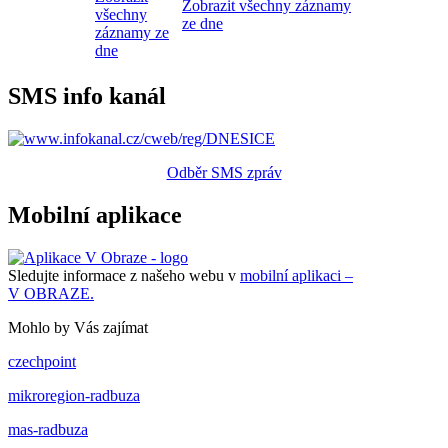
Zobrazit všechny záznamy
všechny
ze dne
záznamy ze
dne
SMS info kanál
Odběr SMS zpráv
Mobilní aplikace
Sledujte informace z našeho webu v
mobilní aplikaci –
V OBRAZE.
Mohlo by Vás zajímat
czechpoint
mikroregion-radbuza
mas-radbuza