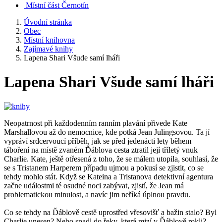
Místní část Černotín
Úvodní stránka
Obec
Místní knihovna
Zajímavé knihy
Lapena Shari Všude samí lháři
Lapena Shari Všude samí lháři
Neopatrnost při každodenním ranním plavání přivede Kate
Marshallovou až do nemocnice, kde potká Jean Julingsovou. Ta jí
vypráví srdcervoucí příběh, jak se před jedenácti lety během
táboření na místě zvaném Ďáblova cesta ztratil její tříletý vnuk
Charlie. Kate, ještě otřesená z toho, že se málem utopila, souhlasí, že
se s Tristanem Harperem případu ujmou a pokusí se zjistit, co se
tehdy mohlo stát. Když se Kateina a Tristanova detektivní agentura
začne událostmi té osudné noci zabývat, zjistí, že Jean má
problematickou minulost, a navíc jim neříká úplnou pravdu.
Co se tehdy na Ďáblově cestě uprostřed vřesovišť a bažin stalo? Byl
Charlie unesen? Nebo spadl do řeky, která mizí v Ďáblově rokli?