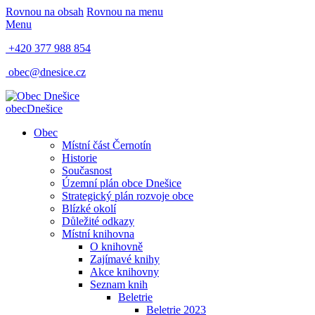
Rovnou na obsah
Rovnou na menu
Menu
+420 377 988 854
obec@dnesice.cz
obec
Dnešice
Obec
Místní část Černotín
Historie
Současnost
Územní plán obce Dnešice
Strategický plán rozvoje obce
Blízké okolí
Důležité odkazy
Místní knihovna
O knihovně
Zajímavé knihy
Akce knihovny
Seznam knih
Beletrie
Beletrie 2023