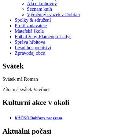
Akce knihovny
Seznam knih
Výměnný svazek z Dobřan
Spolky & sdružení
Profil zadavatele
Mateřská škola
Fotbal ženy-Flamengo Ladys
Správa hřbitova
Lesní hospodářství
Zpravodaj obce
Svátek
Svátek má
Roman
Zítra má svátek
Vavřinec
Kulturní akce v okolí
KÁČKO Dobřany
program
Aktuální počasí