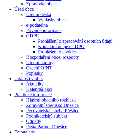
Zpravodaj obce
Úřad obce
Úřední deska
Vyhlášky obce
e-podatelna
Povinné informace
GDPR
Prohlášení o zpracování osobních údajů
Kontaktní údaje na DPO
Prohlášení o cookies
Hospodaření obce, rozpočty
Úřední hodiny
CzechPOINT
Poplatky
Události v obci
Aktuality
Kalendář akcí
Praktické informace
Hlášení obecního rozhlasu
Zdravotní středisko Dnešice
Pečovatelská služba Přeštice
Podnikatelský subjekt
Odpady
Pošta Partner Dnešice
Fotogalerie