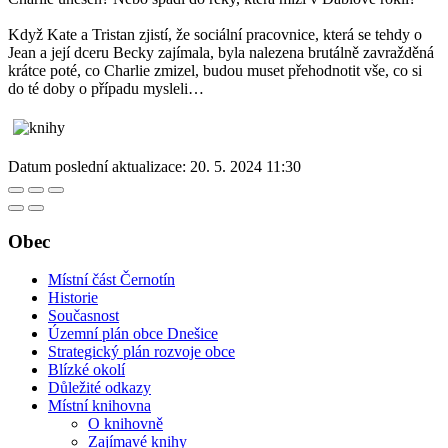
Když Kate a Tristan zjistí, že sociální pracovnice, která se tehdy o
Jean a její dceru Becky zajímala, byla nalezena brutálně zavražděná
krátce poté, co Charlie zmizel, budou muset přehodnotit vše, co si
do té doby o případu mysleli…
Datum poslední aktualizace:
20. 5. 2024 11:30
Obec
Místní část Černotín
Historie
Současnost
Územní plán obce Dnešice
Strategický plán rozvoje obce
Blízké okolí
Důležité odkazy
Místní knihovna
O knihovně
Zajímavé knihy