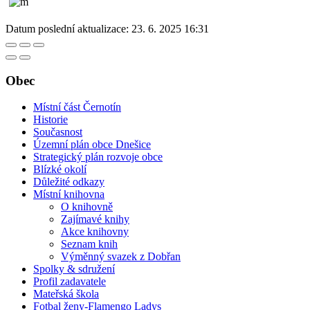
Datum poslední aktualizace:
23. 6. 2025 16:31
Obec
Místní část Černotín
Historie
Současnost
Územní plán obce Dnešice
Strategický plán rozvoje obce
Blízké okolí
Důležité odkazy
Místní knihovna
O knihovně
Zajímavé knihy
Akce knihovny
Seznam knih
Výměnný svazek z Dobřan
Spolky & sdružení
Profil zadavatele
Mateřská škola
Fotbal ženy-Flamengo Ladys