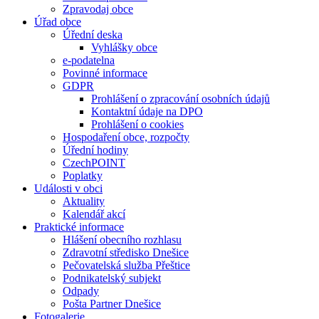
Zpravodaj obce
Úřad obce
Úřední deska
Vyhlášky obce
e-podatelna
Povinné informace
GDPR
Prohlášení o zpracování osobních údajů
Kontaktní údaje na DPO
Prohlášení o cookies
Hospodaření obce, rozpočty
Úřední hodiny
CzechPOINT
Poplatky
Události v obci
Aktuality
Kalendář akcí
Praktické informace
Hlášení obecního rozhlasu
Zdravotní středisko Dnešice
Pečovatelská služba Přeštice
Podnikatelský subjekt
Odpady
Pošta Partner Dnešice
Fotogalerie