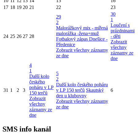
10
11
12
13
14
15
16
17
18
19
20
21
22
23
30
29
1
2
Loučení s
Malorážkový mix - mířená
prázdninami
malorážka -žena+muž
24
25
26
27
28
- děti
Fotbalový zápas Dnešice -
Zobrazit
Předenice
všechny
Zobrazit všechny záznamy
záznamy ze
ze dne
dne
4
1
5
Další kolo
2
českého
Další kolo českého poháru
poháru v LP
31
1
2
3
v LP 150 terčů
Skautský
6
150 terčů
den u klubovny
Zobrazit
Zobrazit všechny záznamy
všechny
ze dne
záznamy ze
dne
SMS info kanál