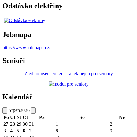
Odstávka elektřiny
Jobmapa
https://www.jobmapa.cz/
Senioři
Zjednodušená verze stránek nejen pro seniory
Kalendář
Srpen
2026
Po
Út
St
Čt
Pá
So
Ne
27
28
29
30
31
1
2
3
4
5
6
7
8
9