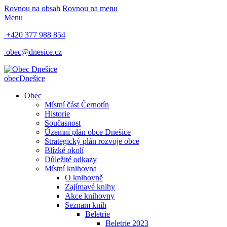
Rovnou na obsah
Rovnou na menu
Menu
+420 377 988 854
obec@dnesice.cz
obec
Dnešice
Obec
Místní část Černotín
Historie
Současnost
Územní plán obce Dnešice
Strategický plán rozvoje obce
Blízké okolí
Důležité odkazy
Místní knihovna
O knihovně
Zajímavé knihy
Akce knihovny
Seznam knih
Beletrie
Beletrie 2023