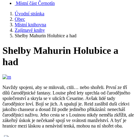
Místní část Černotín
Úvodní stránka
Obec
Místní knihovna
Zajímavé knihy
Shelby Mahurin Holubice a had
Shelby Mahurin Holubice a
had
Navždy spojeni, aby se milovali, ctili… nebo shořeli. První ze tří
dílů čarodějnické fantasy. Louise před lety uprchla od čarodějného
společenství a skryla se v ulicích Cesarine. Avšak lidé tady
čarodějnice loví. Bojí se jich. A upalují je. Reid zaslíbil duši církvi
jakožto chasseur a dosud žil podle jediného přikázání: nenecháš
čarodějnici naživu. Jeho cesta se s Louinou nikdy neměla zkřížit, ale
zákeřný úskok je nečekaně spojí ve svátosti manželství. A byť je
hranice mezi láskou a nenávistí tenká, mohou na ní shořet oba.