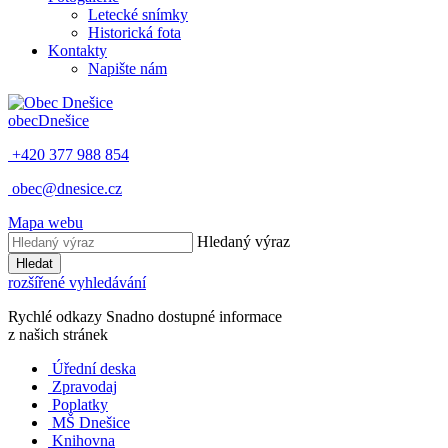
Letecké snímky
Historická fota
Kontakty
Napište nám
obec
Dnešice
+420 377 988 854
obec@dnesice.cz
Mapa webu
Hledaný výraz
Hledat
rozšířené vyhledávání
Rychlé odkazy
Snadno dostupné informace
z našich stránek
Úřední deska
Zpravodaj
Poplatky
MŠ Dnešice
Knihovna