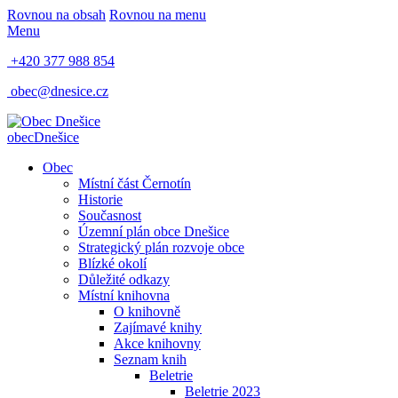
Rovnou na obsah
Rovnou na menu
Menu
+420 377 988 854
obec@dnesice.cz
obec
Dnešice
Obec
Místní část Černotín
Historie
Současnost
Územní plán obce Dnešice
Strategický plán rozvoje obce
Blízké okolí
Důležité odkazy
Místní knihovna
O knihovně
Zajímavé knihy
Akce knihovny
Seznam knih
Beletrie
Beletrie 2023