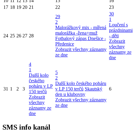
10
11
12
13
14
15
16
17
18
19
20
21
22
23
30
29
1
2
Loučení s
Malorážkový mix - mířená
prázdninami
malorážka -žena+muž
24
25
26
27
28
- děti
Fotbalový zápas Dnešice -
Zobrazit
Předenice
všechny
Zobrazit všechny záznamy
záznamy ze
ze dne
dne
4
1
5
Další kolo
2
českého
Další kolo českého poháru
poháru v LP
31
1
2
3
v LP 150 terčů
Skautský
6
150 terčů
den u klubovny
Zobrazit
Zobrazit všechny záznamy
všechny
ze dne
záznamy ze
dne
SMS info kanál