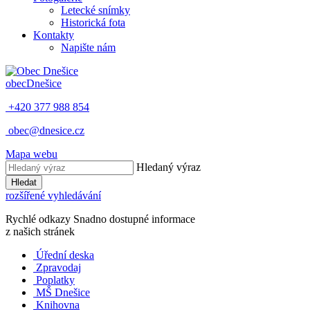
Letecké snímky
Historická fota
Kontakty
Napište nám
obec
Dnešice
+420 377 988 854
obec@dnesice.cz
Mapa webu
Hledaný výraz
Hledat
rozšířené vyhledávání
Rychlé odkazy
Snadno dostupné informace
z našich stránek
Úřední deska
Zpravodaj
Poplatky
MŠ Dnešice
Knihovna