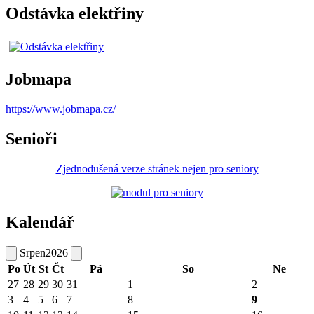
Odstávka elektřiny
Jobmapa
https://www.jobmapa.cz/
Senioři
Zjednodušená verze stránek nejen pro seniory
Kalendář
Srpen
2026
Po
Út
St
Čt
Pá
So
Ne
27
28
29
30
31
1
2
3
4
5
6
7
8
9