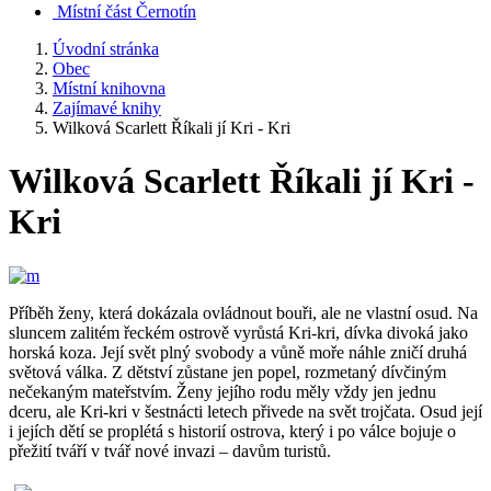
Místní část Černotín
Úvodní stránka
Obec
Místní knihovna
Zajímavé knihy
Wilková Scarlett Říkali jí Kri - Kri
Wilková Scarlett Říkali jí Kri -
Kri
Příběh ženy, která dokázala ovládnout bouři, ale ne vlastní osud. Na
sluncem zalitém řeckém ostrově vyrůstá Kri-kri, dívka divoká jako
horská koza. Její svět plný svobody a vůně moře náhle zničí druhá
světová válka. Z dětství zůstane jen popel, rozmetaný dívčiným
nečekaným mateřstvím. Ženy jejího rodu měly vždy jen jednu
dceru, ale Kri-kri v šestnácti letech přivede na svět trojčata. Osud její
i jejích dětí se proplétá s historií ostrova, který i po válce bojuje o
přežití tváří v tvář nové invazi – davům turistů.