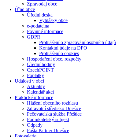
Zpravodaj obce
Úřad obce
Úřední deska
Vyhlášky obce
e-podatelna
Povinné informace
GDPR
Prohlášení o zpracování osobních údajů
Kontaktní údaje na DPO
Prohlášení o cookies
Hospodaření obce, rozpočty
Úřední hodiny
CzechPOINT
Poplatky
Události v obci
Aktuality
Kalendář akcí
Praktické informace
Hlášení obecního rozhlasu
Zdravotní středisko Dnešice
Pečovatelská služba Přeštice
Podnikatelský subjekt
Odpady
Pošta Partner Dnešice
Fotogalerie