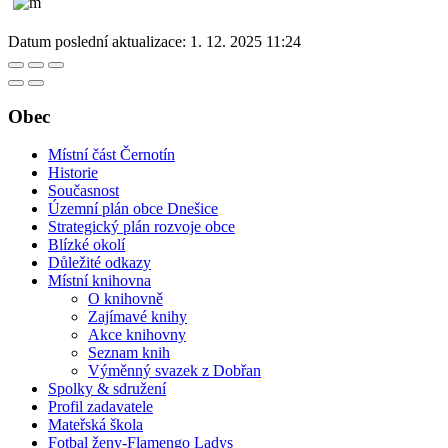
Datum poslední aktualizace:
1. 12. 2025 11:24
Obec
Místní část Černotín
Historie
Současnost
Územní plán obce Dnešice
Strategický plán rozvoje obce
Blízké okolí
Důležité odkazy
Místní knihovna
O knihovně
Zajímavé knihy
Akce knihovny
Seznam knih
Výměnný svazek z Dobřan
Spolky & sdružení
Profil zadavatele
Mateřská škola
Fotbal ženy-Flamengo Ladys