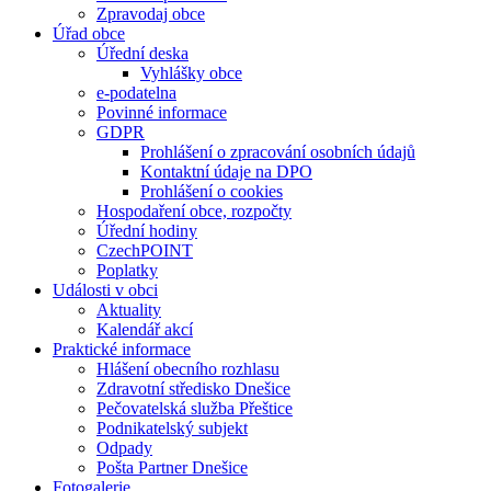
Zpravodaj obce
Úřad obce
Úřední deska
Vyhlášky obce
e-podatelna
Povinné informace
GDPR
Prohlášení o zpracování osobních údajů
Kontaktní údaje na DPO
Prohlášení o cookies
Hospodaření obce, rozpočty
Úřední hodiny
CzechPOINT
Poplatky
Události v obci
Aktuality
Kalendář akcí
Praktické informace
Hlášení obecního rozhlasu
Zdravotní středisko Dnešice
Pečovatelská služba Přeštice
Podnikatelský subjekt
Odpady
Pošta Partner Dnešice
Fotogalerie