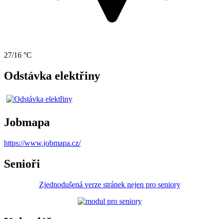
27/16 °C
Odstávka elektřiny
Jobmapa
https://www.jobmapa.cz/
Senioři
Zjednodušená verze stránek nejen pro seniory