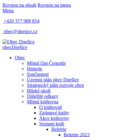
Rovnou na obsah
Rovnou na menu
Menu
+420 377 988 854
obec@dnesice.cz
obec
Dnešice
Obec
Místní část Černotín
Historie
Současnost
Územní plán obce Dnešice
Strategický plán rozvoje obce
Blízké okolí
Důležité odkazy
Místní knihovna
O knihovně
Zajímavé knihy
Akce knihovny
Seznam knih
Beletrie
Beletrie 2023