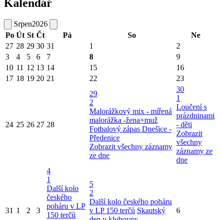
Kalendář
Srpen
2026
Po
Út
St
Čt
Pá
So
Ne
27
28
29
30
31
1
2
3
4
5
6
7
8
9
10
11
12
13
14
15
16
17
18
19
20
21
22
23
30
29
1
2
Loučení s
Malorážkový mix - mířená
prázdninami
malorážka -žena+muž
24
25
26
27
28
- děti
Fotbalový zápas Dnešice -
Zobrazit
Předenice
všechny
Zobrazit všechny záznamy
záznamy ze
ze dne
dne
4
1
5
Další kolo
2
českého
Další kolo českého poháru
poháru v LP
31
1
2
3
v LP 150 terčů
Skautský
6
150 terčů
den u klubovny