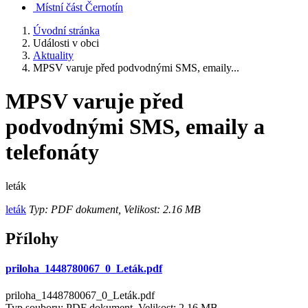
Místní část Černotín
Úvodní stránka
Události v obci
Aktuality
MPSV varuje před podvodnými SMS, emaily...
MPSV varuje před
podvodnými SMS, emaily a
telefonáty
leták
leták
Typ: PDF dokument, Velikost: 2.16 MB
Přílohy
priloha_1448780067_0_Leták.pdf
priloha_1448780067_0_Leták.pdf
Typ souboru: PDF dokument, Velikost: 2,16 MB