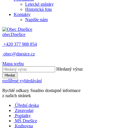
Letecké snímky
Historická fota
Kontakty
Napište nám
obec
Dnešice
+420 377 988 854
obec@dnesice.cz
Mapa webu
Hledaný výraz
Hledat
rozšířené vyhledávání
Rychlé odkazy
Snadno dostupné informace
z našich stránek
Úřední deska
Zpravodaj
Poplatky
MŠ Dnešice
Knihovna