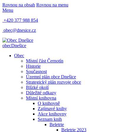
Rovnou na obsah
Rovnou na menu
Menu
+420 377 988 854
obec@dnesice.cz
obec
Dnešice
Obec
Místní část Černotín
Historie
Současnost
Územní plán obce Dnešice
Strategický plán rozvoje obce
Blízké okolí
Důležité odkazy
Místní knihovna
O knihovně
Zajímavé knihy
Akce knihovny
Seznam knih
Beletrie
Beletrie 2023