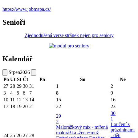
https://www.jobmapa.cz/
Senioři
Zjednodušená verze stránek nejen pro seniory
Kalendář
Srpen
2026
Po
Út
St
Čt
Pá
So
Ne
27
28
29
30
31
1
2
3
4
5
6
7
8
9
10
11
12
13
14
15
16
17
18
19
20
21
22
23
30
29
1
2
Loučení s
Malorážkový mix - mířená
prázdninami
malorážka -žena+muž
24
25
26
27
28
- děti