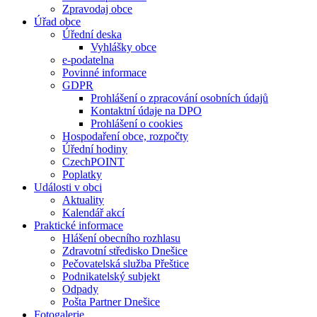
Zpravodaj obce
Úřad obce
Úřední deska
Vyhlášky obce
e-podatelna
Povinné informace
GDPR
Prohlášení o zpracování osobních údajů
Kontaktní údaje na DPO
Prohlášení o cookies
Hospodaření obce, rozpočty
Úřední hodiny
CzechPOINT
Poplatky
Události v obci
Aktuality
Kalendář akcí
Praktické informace
Hlášení obecního rozhlasu
Zdravotní středisko Dnešice
Pečovatelská služba Přeštice
Podnikatelský subjekt
Odpady
Pošta Partner Dnešice
Fotogalerie