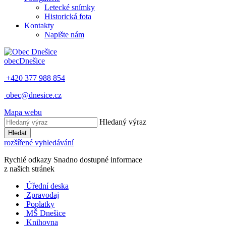
Letecké snímky
Historická fota
Kontakty
Napište nám
obec
Dnešice
+420 377 988 854
obec@dnesice.cz
Mapa webu
Hledaný výraz
Hledat
rozšířené vyhledávání
Rychlé odkazy
Snadno dostupné informace
z našich stránek
Úřední deska
Zpravodaj
Poplatky
MŠ Dnešice
Knihovna