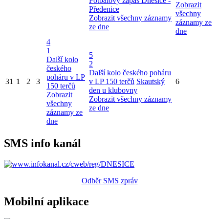
Fotbalový zápas Dnešice -
Zobrazit
Předenice
všechny
Zobrazit všechny záznamy
záznamy ze
ze dne
dne
4
1
5
Další kolo
2
českého
Další kolo českého poháru
poháru v LP
31
1
2
3
v LP 150 terčů
Skautský
6
150 terčů
den u klubovny
Zobrazit
Zobrazit všechny záznamy
všechny
ze dne
záznamy ze
dne
SMS info kanál
Odběr SMS zpráv
Mobilní aplikace