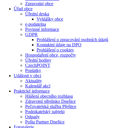
Zpravodaj obce
Úřad obce
Úřední deska
Vyhlášky obce
e-podatelna
Povinné informace
GDPR
Prohlášení o zpracování osobních údajů
Kontaktní údaje na DPO
Prohlášení o cookies
Hospodaření obce, rozpočty
Úřední hodiny
CzechPOINT
Poplatky
Události v obci
Aktuality
Kalendář akcí
Praktické informace
Hlášení obecního rozhlasu
Zdravotní středisko Dnešice
Pečovatelská služba Přeštice
Podnikatelský subjekt
Odpady
Pošta Partner Dnešice
Fotogalerie