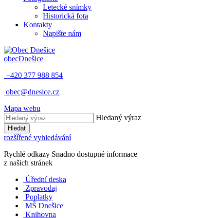
Letecké snímky
Historická fota
Kontakty
Napište nám
obec
Dnešice
+420 377 988 854
obec@dnesice.cz
Mapa webu
Hledaný výraz
Hledat
rozšířené vyhledávání
Rychlé odkazy
Snadno dostupné informace
z našich stránek
Úřední deska
Zpravodaj
Poplatky
MŠ Dnešice
Knihovna