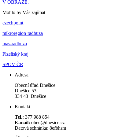
V OBRAZE.
Mohlo by Vás zajímat
czechpoint
mikroregion-radbuza
mas-radbuza
Plzeňský kraj
SPOV ČR
Adresa
Obecní úřad Dnešice
Dnešice 53
334 43 Dnešice
Kontakt
Tel.:
377 988 854
E-mail:
obec@dnesice.cz
Datová schránka: 8efbhsm