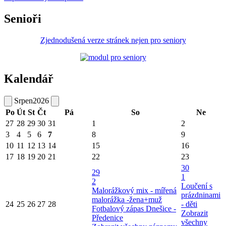
Senioři
Zjednodušená verze stránek nejen pro seniory
Kalendář
Srpen
2026
Po
Út
St
Čt
Pá
So
Ne
27
28
29
30
31
1
2
3
4
5
6
7
8
9
10
11
12
13
14
15
16
17
18
19
20
21
22
23
30
29
1
2
Loučení s
Malorážkový mix - mířená
prázdninami
malorážka -žena+muž
24
25
26
27
28
- děti
Fotbalový zápas Dnešice -
Zobrazit
Předenice
všechny