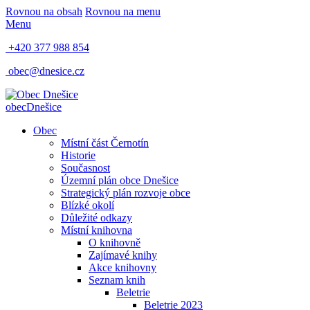
Rovnou na obsah
Rovnou na menu
Menu
+420 377 988 854
obec@dnesice.cz
obec
Dnešice
Obec
Místní část Černotín
Historie
Současnost
Územní plán obce Dnešice
Strategický plán rozvoje obce
Blízké okolí
Důležité odkazy
Místní knihovna
O knihovně
Zajímavé knihy
Akce knihovny
Seznam knih
Beletrie
Beletrie 2023