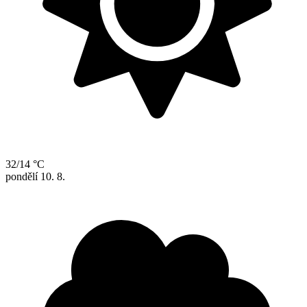
32/14 °C
pondělí
10. 8.