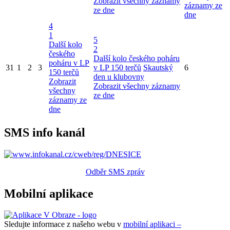
Zobrazit všechny záznamy
záznamy ze
ze dne
dne
4
1
5
Další kolo
2
českého
Další kolo českého poháru
poháru v LP
31
1
2
3
v LP 150 terčů
Skautský
6
150 terčů
den u klubovny
Zobrazit
Zobrazit všechny záznamy
všechny
ze dne
záznamy ze
dne
SMS info kanál
Odběr SMS zpráv
Mobilní aplikace
Sledujte informace z našeho webu v
mobilní aplikaci –