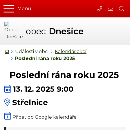
Rovnou na obsah
Rovnou na menu
Menu
+420 377 98
obec@dn
obec
Dnešice
Úvodní stránka
Události v obci
Kalendář akcí
Poslední rána roku 2025
Poslední rána roku 2025
Kdy:
13. 12. 2025 9:00
Kde:
Střelnice
Přidat do Google kalendáře