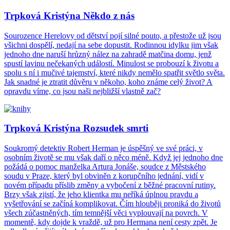
Trpková Kristýna Někdo z nás
Sourozence Herelovy od dětství pojí silné pouto, a přestože už jsou
všichni dospělí, nedají na sebe dopustit. Rodinnou idylku jim však
jednoho dne naruší hrůzný nález na zahradě matčina domu, jenž
spustí lavinu nečekaných událostí. Minulost se probouzí k životu a
spolu s ní i mučivé tajemství, které nikdy nemělo spatřit světlo světa.
Jak snadné je ztratit důvěru v někoho, koho známe celý život? A
opravdu víme, co jsou naši nejbližší vlastně zač?
Trpková Kristýna Rozsudek smrti
Soukromý detektiv Robert Herman je úspěšný ve své práci, v
osobním životě se mu však daří o něco méně. Když jej jednoho dne
požádá o pomoc manželka Artura Jonáše, soudce z Městského
soudu v Praze, který byl obviněn z korupčního jednání, vidí v
novém případu příslib změny a vybočení z běžné pracovní rutiny.
Brzy však zjistí, že jeho klientka mu neříká úplnou pravdu a
vyšetřování se začíná komplikovat. Čím hlouběji proniká do životů
všech zúčastněných, tím temnější věci vyplouvají na povrch. V
momentě, kdy dojde k vraždě, už pro Hermana není cesty zpět. Je