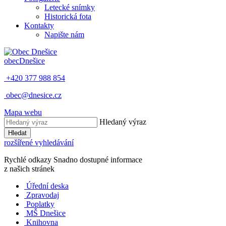
Letecké snímky
Historická fota
Kontakty
Napište nám
obec
Dnešice
+420 377 988 854
obec@dnesice.cz
Mapa webu
Hledaný výraz
Hledat
rozšířené vyhledávání
Rychlé odkazy
Snadno dostupné informace
z našich stránek
Úřední deska
Zpravodaj
Poplatky
MŠ Dnešice
Knihovna