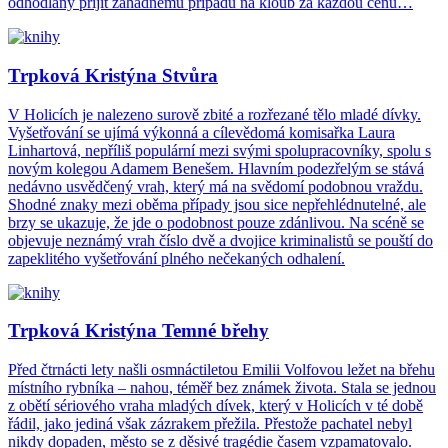
odhodlaný přijít záhadnému případu na kloub za každou cenu…
Trpková Kristýna Stvůra
V Holicích je nalezeno surově zbité a rozřezané tělo mladé dívky.
Vyšetřování se ujímá výkonná a cílevědomá komisařka Laura
Linhartová, nepříliš populární mezi svými spolupracovníky, spolu s
novým kolegou Adamem Benešem. Hlavním podezřelým se stává
nedávno usvědčený vrah, který má na svědomí podobnou vraždu.
Shodné znaky mezi oběma případy jsou sice nepřehlédnutelné, ale
brzy se ukazuje, že jde o podobnost pouze zdánlivou. Na scéně se
objevuje neznámý vrah číslo dvě a dvojice kriminalistů se pouští do
zapeklitého vyšetřování plného nečekaných odhalení.
Trpková Kristýna Temné břehy
Před čtrnácti lety našli osmnáctiletou Emilii Volfovou ležet na břehu
místního rybníka – nahou, téměř bez známek života. Stala se jednou
z obětí sériového vraha mladých dívek, který v Holicích v té době
řádil, jako jediná však zázrakem přežila. Přestože pachatel nebyl
nikdy dopaden, město se z děsivé tragédie časem vzpamatovalo.