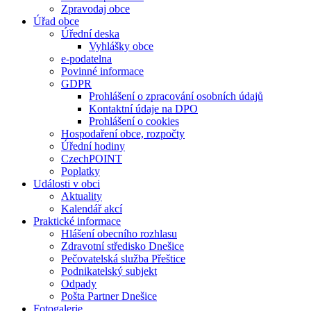
Zpravodaj obce
Úřad obce
Úřední deska
Vyhlášky obce
e-podatelna
Povinné informace
GDPR
Prohlášení o zpracování osobních údajů
Kontaktní údaje na DPO
Prohlášení o cookies
Hospodaření obce, rozpočty
Úřední hodiny
CzechPOINT
Poplatky
Události v obci
Aktuality
Kalendář akcí
Praktické informace
Hlášení obecního rozhlasu
Zdravotní středisko Dnešice
Pečovatelská služba Přeštice
Podnikatelský subjekt
Odpady
Pošta Partner Dnešice
Fotogalerie