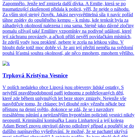
Zapomnělo. Jenže teď zmizela další dívka. A Emilie, která se po
traumatizující zkušenosti přidala k policii, věří, že nejde o náhodu.
Za vším stojí stejný člověk. Jakási nevysvětlitelná síla ji navíc pořád
táhne zpátky do opuštěného kempu – k místu, kde tenkrát byla za
záhadných okolností nalezena i ona sama. Stejně jako dávné zločiny
pomalu ožívají také Emiliiny vzpomínky na podivné události, které
její záchranu provázely, a ačkoli příliš nevěří povídačkám místních,
že zdejší vody jsou prokleté, nebere je zcela na lehkou váhu. V
hloubi duše totiž moc dobře ví, že ani její přežití neměla na svědomí
pouhá šťastná souhra okolností, ale něco mnohem, mnohem většího.
Trpková Kristýna Vesnice
V polích nedaleko obce Lipová jsou objeveny lidské ostatky. S
největší pravděpodobností patří jednomu z pohřešovaných dětí,
které zde během uplynulých let beze stopy zmizely. Nejenže vše
nasvědčuje tomu, že chlapec byl dlouhé roky vězněn někde bez
přístupu na denní světlo, dokonce se zdá, že se i navzdory
rozsáhlému pátrání a nejrůznějším hypotézám policistů vesnici nikdy
neopustil. Kriminální komisařka Laura Linhartová a její kolega
Adam Beneš znovu otevírají dávno odložený případ a pouštějí se do
dalšího napínavého vyšetřování. Je možné, že se pachatel ukrývá
mezi zdejšími obyvateli? A existuje naděje, že jsou zbylé dvě děti