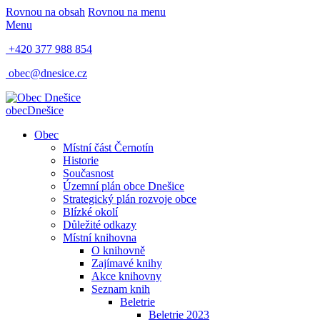
Rovnou na obsah
Rovnou na menu
Menu
+420 377 988 854
obec@dnesice.cz
obec
Dnešice
Obec
Místní část Černotín
Historie
Současnost
Územní plán obce Dnešice
Strategický plán rozvoje obce
Blízké okolí
Důležité odkazy
Místní knihovna
O knihovně
Zajímavé knihy
Akce knihovny
Seznam knih
Beletrie
Beletrie 2023