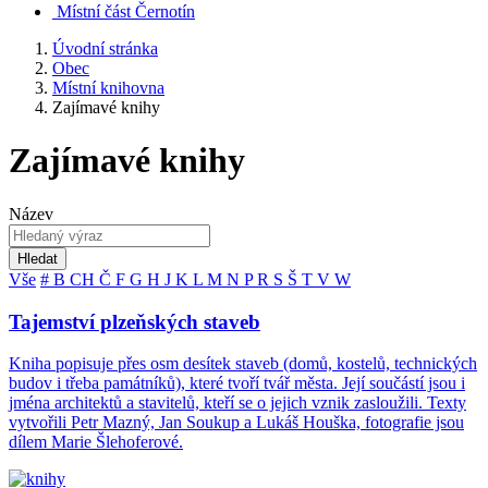
Místní část Černotín
Úvodní stránka
Obec
Místní knihovna
Zajímavé knihy
Zajímavé knihy
Název
Hledat
Vše
#
B
CH
Č
F
G
H
J
K
L
M
N
P
R
S
Š
T
V
W
Tajemství plzeňských staveb
Kniha popisuje přes osm desítek staveb (domů, kostelů, technických
budov i třeba památníků), které tvoří tvář města. Její součástí jsou i
jména architektů a stavitelů, kteří se o jejich vznik zasloužili. Texty
vytvořili Petr Mazný, Jan Soukup a Lukáš Houška, fotografie jsou
dílem Marie Šlehoferové.