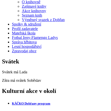
O knihovně
Zajímavé knihy
Akce knihovny
Seznam knih
Výměnný svazek z Dobřan
Spolky & sdružení
Profil zadavatele
Mateřská škola
Fotbal ženy-Flamengo Ladys
Správa hřbitova
Lesní hospodářství
Zpravodaj obce
Svátek
Svátek má
Lada
Zítra má svátek
Soběslav
Kulturní akce v okolí
KÁČKO Dobřany
program