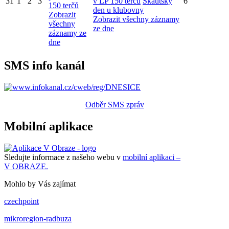
31
1
2
3
v LP 150 terčů
Skautský
6
150 terčů
den u klubovny
Zobrazit
Zobrazit všechny záznamy
všechny
ze dne
záznamy ze
dne
SMS info kanál
Odběr SMS zpráv
Mobilní aplikace
Sledujte informace z našeho webu v
mobilní aplikaci –
V OBRAZE.
Mohlo by Vás zajímat
czechpoint
mikroregion-radbuza