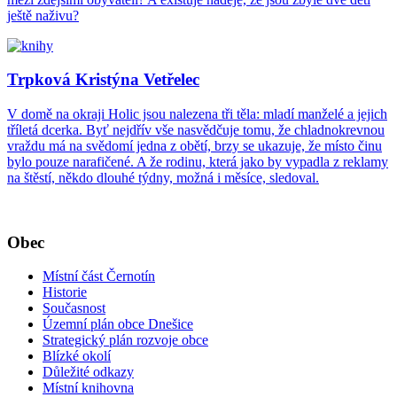
ještě naživu?
Trpková Kristýna Vetřelec
V domě na okraji Holic jsou nalezena tři těla: mladí manželé a jejich
tříletá dcerka. Byť nejdřív vše nasvědčuje tomu, že chladnokrevnou
vraždu má na svědomí jedna z obětí, brzy se ukazuje, že místo činu
bylo pouze narafičené. A že rodinu, která jako by vypadla z reklamy
na štěstí, někdo dlouhé týdny, možná i měsíce, sledoval.
Obec
Místní část Černotín
Historie
Současnost
Územní plán obce Dnešice
Strategický plán rozvoje obce
Blízké okolí
Důležité odkazy
Místní knihovna