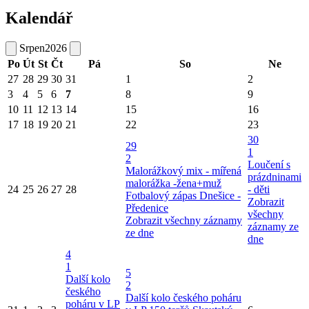
Kalendář
Srpen
2026
Po
Út
St
Čt
Pá
So
Ne
27
28
29
30
31
1
2
3
4
5
6
7
8
9
10
11
12
13
14
15
16
17
18
19
20
21
22
23
30
29
1
2
Loučení s
Malorážkový mix - mířená
prázdninami
malorážka -žena+muž
24
25
26
27
28
- děti
Fotbalový zápas Dnešice -
Zobrazit
Předenice
všechny
Zobrazit všechny záznamy
záznamy ze
ze dne
dne
4
1
5
Další kolo
2
českého
Další kolo českého poháru
poháru v LP