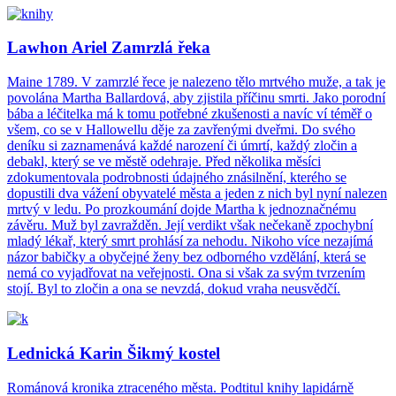
Lawhon Ariel Zamrzlá řeka
Maine 1789. V zamrzlé řece je nalezeno tělo mrtvého muže, a tak je
povolána Martha Ballardová, aby zjistila příčinu smrti. Jako porodní
bába a léčitelka má k tomu potřebné zkušenosti a navíc ví téměř o
všem, co se v Hallowellu děje za zavřenými dveřmi. Do svého
deníku si zaznamenává každé narození či úmrtí, každý zločin a
debakl, který se ve městě odehraje. Před několika měsíci
zdokumentovala podrobnosti údajného znásilnění, kterého se
dopustili dva vážení obyvatelé města a jeden z nich byl nyní nalezen
mrtvý v ledu. Po prozkoumání dojde Martha k jednoznačnému
závěru. Muž byl zavražděn. Její verdikt však nečekaně zpochybní
mladý lékař, který smrt prohlásí za nehodu. Nikoho více nezajímá
názor babičky a obyčejné ženy bez odborného vzdělání, která se
nemá co vyjadřovat na veřejnosti. Ona si však za svým tvrzením
stojí. Byl to zločin a ona se nevzdá, dokud vraha neusvědčí.
Lednická Karin Šikmý kostel
Románová kronika ztraceného města. Podtitul knihy lapidárně