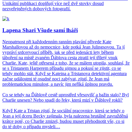
Unikátní publikaci doplňují více než dvě stovky dosud
nezveřejněných dobových fotografií.
Lapena Shari Všude samí lháři
Neopatrnost při každodenním ranním plavání přivede Kate
Marshallovou až do nemocnice, kde potká Jean Julingsovou. Ta jí
vypráví srdcervoucí příběh, jak se před jedenácti lety během
táboření na místě zvaném Ďáblova cesta ztratil její tříletý vnuk
Charlie. Kate, ještě otřesená z toho, že se málem utopila, souhlasí, že
se s Tristanem Harperem případu ujmou a pokusí se zjistit, co se
tehdy mohlo stát. Když se Kateina a Tristanova detektivní agentura
začne událostmi té osudné noci zabývat, zjistí, že Jean má
problematickou minulost, a navíc jim neříká úplnou pravdu.
Co se tehdy na Ďáblově cestě uprostřed vřesovišť a bažin stalo? Byl
Charlie unesen? Nebo spadl do řeky, která mizí v Ďáblově rokli?
Když Kate a Tristan zjistí, že sociální pracovnice, která se tehdy o
Jean a její dceru Becky zajímala, byla nalezena brutálně zavražděná
krátce poté, co Charlie zmizel, budou muset přehodnotit vše, co si
do té doby o případu mysleli…