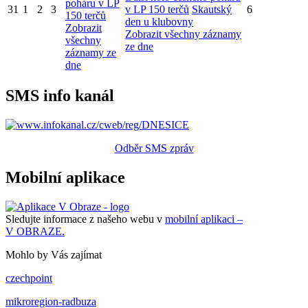
poháru v LP
31
1
2
3
v LP 150 terčů
Skautský
6
150 terčů
den u klubovny
Zobrazit
Zobrazit všechny záznamy
všechny
ze dne
záznamy ze
dne
SMS info kanál
Odběr SMS zpráv
Mobilní aplikace
Sledujte informace z našeho webu v
mobilní aplikaci –
V OBRAZE.
Mohlo by Vás zajímat
czechpoint
mikroregion-radbuza