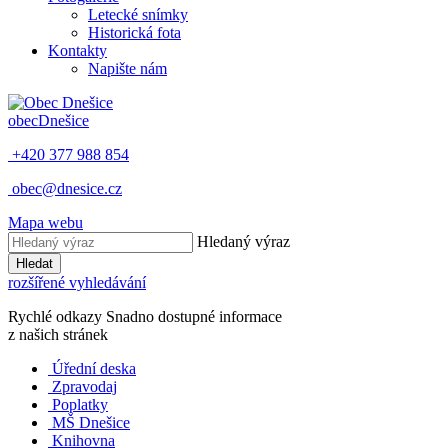
Letecké snímky
Historická fota
Kontakty
Napište nám
obec
Dnešice
+420 377 988 854
obec@dnesice.cz
Mapa webu
Hledaný výraz
Hledat
rozšířené vyhledávání
Rychlé odkazy
Snadno dostupné informace
z našich stránek
Úřední deska
Zpravodaj
Poplatky
MŠ Dnešice
Knihovna