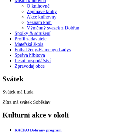
Místní knihovna
O knihovně
Zajímavé knihy
Akce knihovny
Seznam knih
Výměnný svazek z Dobřan
Spolky & sdružení
Profil zadavatele
Mateřská škola
Fotbal ženy-Flamengo Ladys
Správa hřbitova
Lesní hospodářství
Zpravodaj obce
Svátek
Svátek má
Lada
Zítra má svátek
Soběslav
Kulturní akce v okolí
KÁČKO Dobřany
program