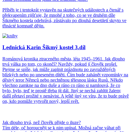
Příběh je i tentokrát vystavěn na skutečných událostech a čtenář s
překvapením zjišťuje, že mnohé z toho, co se ve druhém díle
Šikmého kostela odehrává, zůstávalo po dlouhá desetiletí skryto ve
třinácté komnatě dějin.
Lednická Karin Šikmý kostel 3.díl
Románová kronika ztraceného města, léta 1945–1961. Jak dlouho
trvá válka po tom, co skončí? Navždy, pokud jí člověk prošel.
Ptejme se spíše, jak může zaplnit prázdnotu po zavražděných
blízkých nebo po uneseném dítěti. Čím bude zahánět vzpomínky na
děsivý teror Němců nebo nechtěnou tělesnou lásku Rusů. Někdo
všechno zamkne na dno duše a ráno co ráno si namlouvá, že co
bylo, bylo, teď je prostě třeba jít dál. Jiný se nechá zahltit žalem;
další přetaví prožité v nenávist. A ještě jiný ve víru, že to bude právě
on, kdo pomůže vytvořit nový, lepší svět.
Jak dlouho trvá, než člověk přijde o iluze?
Tím déle, oč horoucněji se k nim upínal. Možná začne váhat při