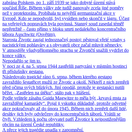
zabrána Polskem, po 1. září 1939 se jako dobyté území stává
součástí Říše. Během války zde tudíž panovaly zcela jiné poměry
než v protektorátu. Probíhala tu největší germanizační akce v
Evropě. Kdo se nepodvolil, byl vysídlen nebo skončil v lágru. Účast
na veřejných popravách byla povinná. Stanný soud zasedal téměř
nepřetržitě – často přímo v bloku smrti nedalekého koncentračního
tábora Auschwitz (Osvětim).
Starosta Životic zaujal jednoznačný postoj: pěstoval vřelé vztahy s
nacistickými pohlaváry a s obyvateli obce začal mluvit německy.
V atmosféře všudypřítomného strachu se Životičtí snažili vydržet do
konce války.
Nepodařilo se jim to.
V noci ze 4. na 5. srpna 1944 zastřelili partyzáni v místním hostinci
tři příslušníky gestapa.
Následovalo tragické ráno 6. srpna, během kterého gestapo
zavraždilo šestatřicet mužů ze Životic a okolí. Někteří z nich zemřeli
před očima svých blízkých. Jiní opodál, protože je gestapáci nutili
běžet. „Zastřelen na útěku“, stálo pak v hlášení.
Podle velitele zásahu Guida Magwitze to měla být „krvavá msta za
zavražděné kamarády“. Pojal ji vskutku důkladně, protože odvetné
akce pokračovaly až do února 1945. Během nich zemřeli další lidé,
desítky jich byly odvlečeny do koncentračních táborů. Vrátili se
čtyři. Vzhledem k počtu obyvatel patří Životice k nejpostiženějším
obcím na území České republiky.
A přece jejich tragédie upadla v zapomnění.