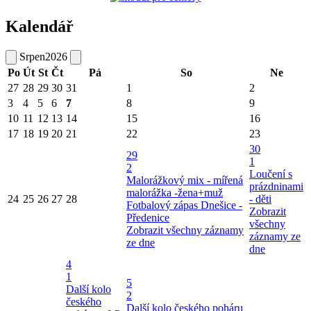
Kalendář
Srpen
2026
Po
Út
St
Čt
Pá
So
Ne
27
28
29
30
31
1
2
3
4
5
6
7
8
9
10
11
12
13
14
15
16
17
18
19
20
21
22
23
30
29
1
2
Loučení s
Malorážkový mix - mířená
prázdninami
malorážka -žena+muž
24
25
26
27
28
- děti
Fotbalový zápas Dnešice -
Zobrazit
Předenice
všechny
Zobrazit všechny záznamy
záznamy ze
ze dne
dne
4
1
5
Další kolo
2
českého
Další kolo českého poháru