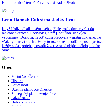
Karin Lednická ten příběh znovu přivádí k životu.
Lynn Hannah Cukrárna sladký život
Když Holly odhalí nevěru svého přítele, rozhodne se vrátit do
malebné vesnice v Cotswolds, s níž ji pojí řada sladkých
vzpomínek. Doslova, neboť kdysi pracovala v místní cukrárně. Té
však nyní hrozí krach a Holly to rozhodně nehodlá dopustit, protože
každý občas potřebuje osladit život. A snad přijde i někdo, kdo ho
osladí jí.
Obec
Místní část Černotín
Historie
Současnost
Územní plán obce Dnešice
Strategický plán rozvoje obce
Blízké okolí
Důležité odkazy