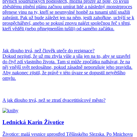
prvních soudružských podlostech, možná prozře až poté, co kvůli
zběsilému plnění plánu začnou umírat lidé a následný monstrproces
přenese vinu na ty, kteří se nesmyslné honbě za tunami uhlí snažili
zabránit. Pak už bude záležet jen na něm, jestli zahořkne, uchýlí se k
prospěchářství, anebo se pokusí znovu nalézt společnou řeč s těmi,
kteří věděli (nebo přinejmenším tušili) od samého začátku.
Jak dlouho trvá, než člověk uteče do rezignace?
Dokud nezjistí, že už mu zbyla vůle a síla jen na to, aby se uzavřel
do čtyř zdí vlastního života. Tam si může zpočátku nalhávat, že na
něj vnější svět nedosáhne, pokud zásadně neporušuje jeho pravidla.
Aby nakonec zjistil, že právě v této úvaze se dopustil největšího
omylu.
A jak dlouho trvá, než se ztratí dvacetitisícové město?
Lednická Karin Životice
Životice: malá vesnice uprostřed Těšínského Slezska. Po Mnichovu