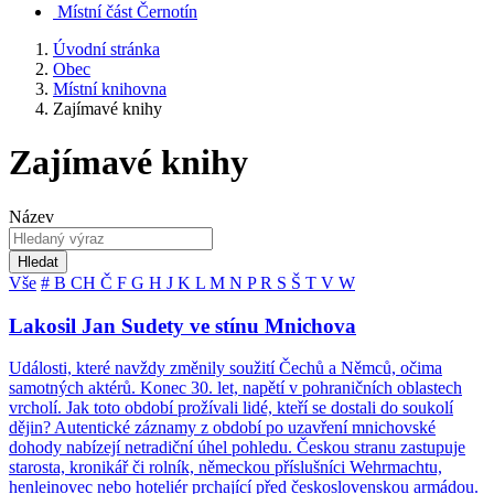
Místní část Černotín
Úvodní stránka
Obec
Místní knihovna
Zajímavé knihy
Zajímavé knihy
Název
Hledat
Vše
#
B
CH
Č
F
G
H
J
K
L
M
N
P
R
S
Š
T
V
W
Lakosil Jan Sudety ve stínu Mnichova
Události, které navždy změnily soužití Čechů a Němců, očima
samotných aktérů. Konec 30. let, napětí v pohraničních oblastech
vrcholí. Jak toto období prožívali lidé, kteří se dostali do soukolí
dějin? Autentické záznamy z období po uzavření mnichovské
dohody nabízejí netradiční úhel pohledu. Českou stranu zastupuje
starosta, kronikář či rolník, německou příslušníci Wehrmachtu,
henleinovec nebo hoteliér prchající před československou armádou.