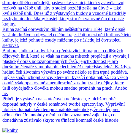
shrnuje příběh o někdejší pastevecké vesnici, která vystavěla svůj
rozkvět na těžbě uhlí, aby o století později zašla na úbytě – také
kvůli těžbě uhlí. Dnes už z výstavných budov a vznosné katedrály
nezbylo nic. Jen šikmý kostel, který strmě a varovně ční do pusté
krajiny.
Kniha začíná obrovským důlním neštěstím roku 1894, které drsně
zasáhlo do života obyvatel celého kraje. Patří mezi ně i hrdinové této
knihy, jejichž pohnuté osudy můžeme po následující čtvrtstoletí
sledovat.
Barbora, Julka a Ludwik jsou představiteli tří naprosto odlišných
dějových linií, které se však na mnoha místech proplétají a vytvářejí
plastický obraz polozapomenutých časů, jejichž drsnost je pro
dnešního čtenáře v mnoha ohledech téměř nepředstavitelná. Každý z
hrdinů čelí životním výzvám po svém: někdo se jim trpně poddává,
jiný se snaží uchopit šance, které mu kvasící doba nabízí. Do všech
osudů však opakovaně a nemilosrdně zasahují velké dějiny, které
úsilí obyčejného člověka mohou snadno proměnit na prach. Anebo
ne.
Příběh je vystavěn na skutečných událostech, z nichž mnohé
doposud nebyly v české románově tvorbě zpracovány. Vyprávění
ubíhá v dramatickém tempu a natolik autenticky, že se děj před
očima čtenáře mnohdy mění na film zaznamenávající i to, co
donedávna zůstávalo skryto ve třinácté komnatě české historie.