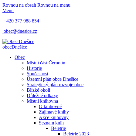
Rovnou na obsah
Rovnou na menu
Menu
+420 377 988 854
obec@dnesice.cz
obec
Dnešice
Obec
Místní část Černotín
Historie
Současnost
Územní plán obce Dnešice
Strategický plán rozvoje obce
Blízké okolí
Důležité odkazy
Místní knihovna
O knihovně
Zajímavé knihy
Akce knihovny
Seznam knih
Beletrie
Beletrie 2023