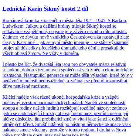
Lednická Karin Šikmý kostel 2.díl
Románová kronika ztraceného města, léta 1921–1945. S Barkou,
Ludwikem, Julkou a dalšími hrdiny trilogie Šikmý kostel se
setkáváme vzápětí poté, co jsme je v závěru prvního dílu opustili.
Zatímco ve zbytku nově vzniklého Československa nastávají zlaté
časy, v Karvinné – jak se nyní město jmenuje – se stále významně
projevují důsledky předešlého dramatického dění a prosakují do
všech oblastí života. Ne vždy v dobrém.
I přesto lze říct, že dvacátá léta jsou pro obyvatele města relativní
selankou, dobou významných společenských změn a ekonomického
rozmachu. Nastupující generace se může těšit výsadám, které byly v
nedávné minulosti nedosažitelné, a začínají se před ní rozprostírat
dříve netušené možnosti.
Klíčící naděje však rázně ukončí hospodářská krize a vzápětí
opětovný vzestup nacionalistických nálad. Napětí ve společnosti
stoupá a rodiny našich hrdinů rozštěpují rozdílné názory: zatímco
jedni se nadcházející hrozby obávají nebo mezi prvními nesou její
ničivé důsledky, jiní probíhající změny vítají jako šanci k odčinění
utrpěných křivd. Smršť událostí po nástupu německé okupace však
nakonec smete všechny, protože v tomto regionu i druhá světová
válka probíhala dosti jinak než ledaskde jinde.