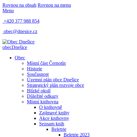
Rovnou na obsah
Rovnou na menu
Menu
+420 377 988 854
obec@dnesice.cz
obec
Dnešice
Obec
Místní část Černotín
Historie
Současnost
Územní plán obce Dnešice
Strategický plán rozvoje obce
Blízké okolí
Důležité odkazy
Místní knihovna
O knihovně
Zajímavé knihy
Akce knihovny
Seznam knih
Beletrie
Beletrie 2023