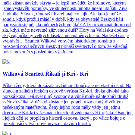
měla zůstat navždy skryta – je lepší nevědět, že hrdinové, kterým
jsme vystavěli pomníky, ve skutečnosti mnoha lidem ublížili. Živa,
Ludmila, Slávek, Ondráš i Karel mají co tajit. Ale kdo je může
soudit, když prožili mládí v době, kdy se obyvatelé Beskyd báli
partyzánů stejně jako německých vojáků? A lze rozpoznat dobro od
zla, když máte nevratně zjizvenou duši? Hory na Valašsku dodnes
skrývají příběhy velkých lásek a nenaplněných snů. Nadešel čas je
vyprávět… Scarlett Wilková ve svém historickém románu z
prostředí poválečných Beskyd přináší svědectví o tom, že válečná
bolest nekončí s posledním výstřelem.
Wilková Scarlett Říkali jí Kri - Kri
Příběh ženy, která dokázala ovládnout bouři, ale ne vlastní osud. Na
sluncem zalitém řeckém ostrově vyrůstá Kri-kri, dívka divoká jako
horská koza. Její svět plný svobody a vůně moře náhle zničí druhá
světová válka. Z dětství zůstane jen popel, rozmetaný dívčiným
nečekaným mateřstvím. Ženy jejího rodu měly vždy jen jednu
dceru, ale Kri-kri v šestnácti letech přivede na svět trojčata. Osud její
i jejích dětí se proplétá s historií ostrova, který i po válce bojuje o
přežití tváří v tvář nové invazi – davům turistů.