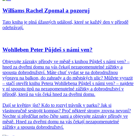
Williams Rachel Zpomal a pozoruj
Tato kniha je plná úžasných událostí, které se každý den v přírodě
odehrávají.
Wohlleben Peter Půjdeš s námi ven?
Objevujte zázraky přírody ve městě s knihou Půjdeš s námi ven? –
hned za dveřmi domu na vás čekají nezapomenutelné zážitky a
spousta dobrodružství. Máte chuť vydat se na dobrodružnou
výpravu na balkon, do zahrady a do městských ulic? Můžete vyrazit
– stačí otevřít knihu Petera Wohllebena Půjdeš s námi ven? – najdete
v ní spoustu tipů na nezapomenutelné zážitky a dobrodružství v
přírodě, která na vás čeká hned za dveřmi domu.
Dají se květiny jíst? Kdo to rozryl trávník v parku? Jak si
vlastnoručně sestrojit kompas? Proč některé stromy zrovna nevoní?
Nechte si předčítat nebo čtěte sami a objevujte zázraky přírody ve
městě. Hned za dveřmi domu na vás čekají nezapomenutelné
zážitky a spousta dobrodružství.