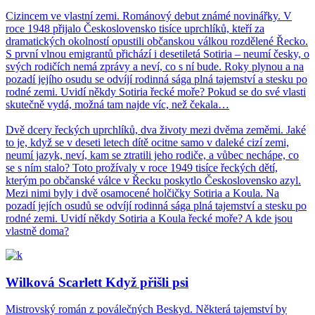
Cizincem ve vlastní zemi. Románový debut známé novinářky. V
roce 1948 přijalo Československo tisíce uprchlíků, kteří za
dramatických okolností opustili občanskou válkou rozdělené Řecko.
S první vlnou emigrantů přichází i desetiletá Sotiria – neumí česky, o
svých rodičích nemá zprávy a neví, co s ní bude. Roky plynou a na
pozadí jejího osudu se odvíjí rodinná sága plná tajemství a stesku po
rodné zemi. Uvidí někdy Sotiria řecké moře? Pokud se do své vlasti
skutečně vydá, možná tam najde víc, než čekala…
Dvě dcery řeckých uprchlíků, dva životy mezi dvěma zeměmi. Jaké
to je, když se v deseti letech dítě ocitne samo v daleké cizí zemi,
neumí jazyk, neví, kam se ztratili jeho rodiče, a vůbec nechápe, co
se s ním stalo? Toto prožívaly v roce 1949 tisíce řeckých dětí,
kterým po občanské válce v Řecku poskytlo Československo azyl.
Mezi nimi byly i dvě osamocené holčičky Sotiria a Koula. Na
pozadí jejích osudů se odvíjí rodinná sága plná tajemství a stesku po
rodné zemi. Uvidí někdy Sotiria a Koula řecké moře? A kde jsou
vlastně doma?
Wilková Scarlett Když přišli psi
Mistrovský román z poválečných Beskyd. Některá tajemství by