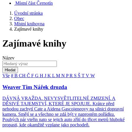
Místní část Černotín
Úvodní stránka
Obec
Místní knihovna
Zajímavé knihy
Zajímavé knihy
Název
Hledat
Vše
#
B
CH
Č
F
G
H
J
K
L
M
N
P
R
S
Š
T
V
W
Weaver Tim Nářek drozda
DÁVNÁ VRAŽDA. NEVYSVĚTLITELNÉ ZMIZENÍ. A
DĚSIVÉ TAJEMSTVÍ, KTERÉ JE SPOJUJE. Krátce před
nehodou zachytí Cate a Aidena Gascoigneovy na silnici dopravní
kamera. Smějí se a všechno se zdá být v naprostém pořádku.
Pouhých pár vteřin nato se jejich auto zřítí do třicet metrů hluboké
propasti, kde okamžitě vzplane jako pochodeň.