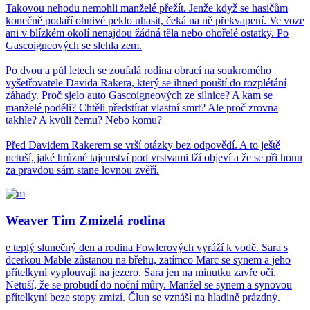
Takovou nehodu nemohli manželé přežít. Jenže když se hasičům
konečně podaří ohnivé peklo uhasit, čeká na ně překvapení. Ve voze
ani v blízkém okolí nenajdou žádná těla nebo ohořelé ostatky. Po
Gascoigneových se slehla zem.
Po dvou a půl letech se zoufalá rodina obrací na soukromého
vyšetřovatele Davida Rakera, který se ihned pouští do rozplétání
záhady. Proč sjelo auto Gascoigneových ze silnice? A kam se
manželé poděli? Chtěli předstírat vlastní smrt? Ale proč zrovna
takhle? A kvůli čemu? Nebo komu?
Před Davidem Rakerem se vrší otázky bez odpovědí. A to ještě
netuší, jaké hrůzné tajemství pod vrstvami lží objeví a že se při honu
za pravdou sám stane lovnou zvěří.
Weaver Tim Zmizelá rodina
e teplý slunečný den a rodina Fowlerových vyráží k vodě. Sara s
dcerkou Mable zůstanou na břehu, zatímco Marc se synem a jeho
přítelkyní vyplouvají na jezero. Sara jen na minutku zavře oči.
Netuší, že se probudí do noční můry. Manžel se synem a synovou
přítelkyní beze stopy zmizí. Člun se vznáší na hladině prázdný.