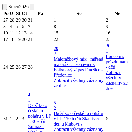
Srpen
2026
Po
Út
St
Čt
Pá
So
Ne
27
28
29
30
31
1
2
3
4
5
6
7
8
9
10
11
12
13
14
15
16
17
18
19
20
21
22
23
30
29
1
2
Loučení s
Malorážkový mix - mířená
prázdninami
malorážka -žena+muž
24
25
26
27
28
- děti
Fotbalový zápas Dnešice -
Zobrazit
Předenice
všechny
Zobrazit všechny záznamy
záznamy ze
ze dne
dne
4
1
5
Další kolo
2
českého
Další kolo českého poháru
poháru v LP
31
1
2
3
v LP 150 terčů
Skautský
6
150 terčů
den u klubovny
Zobrazit
Zobrazit všechny záznamy
všechny