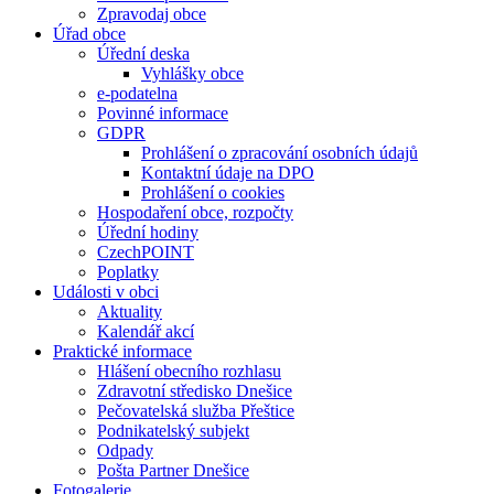
Zpravodaj obce
Úřad obce
Úřední deska
Vyhlášky obce
e-podatelna
Povinné informace
GDPR
Prohlášení o zpracování osobních údajů
Kontaktní údaje na DPO
Prohlášení o cookies
Hospodaření obce, rozpočty
Úřední hodiny
CzechPOINT
Poplatky
Události v obci
Aktuality
Kalendář akcí
Praktické informace
Hlášení obecního rozhlasu
Zdravotní středisko Dnešice
Pečovatelská služba Přeštice
Podnikatelský subjekt
Odpady
Pošta Partner Dnešice
Fotogalerie