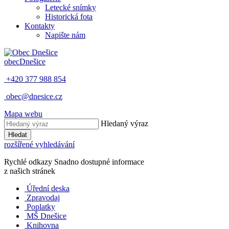
Letecké snímky
Historická fota
Kontakty
Napište nám
obec
Dnešice
+420 377 988 854
obec@dnesice.cz
Mapa webu
Hledaný výraz
Hledat
rozšířené vyhledávání
Rychlé odkazy
Snadno dostupné informace
z našich stránek
Úřední deska
Zpravodaj
Poplatky
MŠ Dnešice
Knihovna