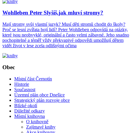
Wohlleben Peter Slyšíš,jak mluví stromy?
Mají stromy svůj vlastní jazyk? Musí děti stromů chodit do školy?
Proč se lesní zvířata bojí lidí? Peter Wohlleben odpovídá na otázky,
které jsou neobvyklé, originální a často velmi zábavné. Jeho snadno
pochopitelné a téměř vždy překvapivé odpovědi umožňují dětem
vidět život v lese zcela odlišnými očima
Obec
Místní část Černotín
Historie
Současnost
Územní plán obce Dnešice
Strategický plán rozvoje obce
Blízké okolí
Důležité odkazy
Místní knihovna
O knihovně
Zajímavé knihy
Akce knihovny