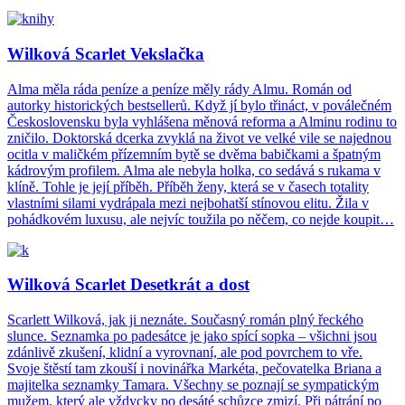
Wilková Scarlet Vekslačka
Alma měla ráda peníze a peníze měly rády Almu. Román od
autorky historických bestsellerů. Když jí bylo třináct, v poválečném
Československu byla vyhlášena měnová reforma a Alminu rodinu to
zničilo. Doktorská dcerka zvyklá na život ve velké vile se najednou
ocitla v maličkém přízemním bytě se dvěma babičkami a špatným
kádrovým profilem. Alma ale nebyla holka, co sedává s rukama v
klíně. Tohle je její příběh. Příběh ženy, která se v časech totality
vlastními silami vydrápala mezi nejbohatší stínovou elitu. Žila v
pohádkovém luxusu, ale nejvíc toužila po něčem, co nejde koupit…
Wilková Scarlet Desetkrát a dost
Scarlett Wilková, jak ji neznáte. Současný román plný řeckého
slunce. Seznamka po padesátce je jako spící sopka – všichni jsou
zdánlivě zkušení, klidní a vyrovnaní, ale pod povrchem to vře.
Svoje štěstí tam zkouší i novinářka Markéta, pečovatelka Briana a
majitelka seznamky Tamara. Všechny se poznají se sympatickým
mužem, který ale vždycky po desáté schůzce zmizí. Při pátrání po