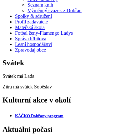
Seznam knih
Výměnný svazek z Dobřan
Spolky & sdružení
Profil zadavatele
Mateřská škola
Fotbal ženy-Flamengo Ladys
Správa hřbitova
Lesní hospodářství
Zpravodaj obce
Svátek
Svátek má
Lada
Zítra má svátek
Soběslav
Kulturní akce v okolí
KÁČKO Dobřany
program
Aktuální počasí