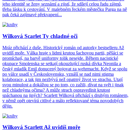
jeho identitě se ženy seznámí a zjistí, že sdílejí celou řadu zájmů,
třeba lásku k cestování. V malebném řeckém městečku Parga na ně
pak čeká zajímavé překvapení...
Wilková Scarlet Ty chladné oči
Mráz přichází z duše. Historický román od autorky bestselleru Až
uvidíš moře. Válka hraje s lidmi krutou šachovou partii, pěšáci se
promíchají, na barvě uniformy tolik nesejde. Během nacistické
okupace Smolenska se setkají okouzlující ruská dívka Neonila a
český mladík Emil donucený bojovat za wehrmacht. Když se spolu
po válce usadí v Československu, vznáší se nad nimi stigma
kolaborace, a tak jim nezbývá než opatrný život ve strachu. Utají
svou minulost a dokážou se po tom, co zažili, dívat na svět i jinak
než chladnýma očima? A může strach ospravedlnit krutost
spáchanou na jiných? Scarlett Wilková přichází s druhým románem,
v němž opět otevírá citlivé a málo reflektované téma novodobých
dějin.
Wilková Scarlett Až uvidíš moře